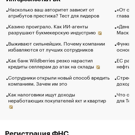
Насколько ваш авторитет зависит от
«От спо
атрибутов престижа? Тест для лидеров
глава к
Казино проиграло. Как ИИ-агенты
«Деньги
разрушают букмекерскую индустрию
Маск в 
Выживают сильнейших. Почему компании
Функции
избавляются от лучших сотрудников
основ э
Как банк Wildberries резко нарастил
ЕС раз
кредиты селлерам до атак на склады
нефти —
Сотрудники открыли новый способ вредить
Стресс 
компаниям. Зачем им это
доходов
Как налоговики ищут доходы
Что обв
неработающих покупателей яхт и квартир
для Tel
Регистрация ФНС