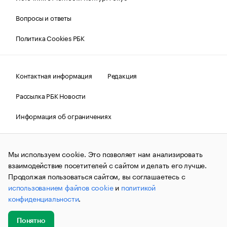
Вопросы и ответы
Политика Cookies РБК
Контактная информация
Редакция
Рассылка РБК Новости
Информация об ограничениях
Правовая информация
О соблюдении авторских прав
Мы используем cookie. Это позволяет нам анализировать
© АО «РОСБИЗНЕСКОНСАЛТИНГ»,
1995–2026.
Сообщения
и материалы информационного агентства «РБК»
взаимодействие посетителей с сайтом и делать его лучше.
(зарегистрировано Федеральной службой по надзору в сфере
Продолжая пользоваться сайтом, вы соглашаетесь с
связи, информационных технологий и массовых
использованием файлов cookie
и
политикой
коммуникаций (Роскомнадзор) 09.12.2015 за номером ИА
№ФС77-63848) сопровождаются пометкой «РБК». Отдельные
конфиденциальности
.
публикации могут содержать информацию,
не предназначенную для пользователей
до 18 лет.
companycardsfeedback@rbc.ru
Понятно