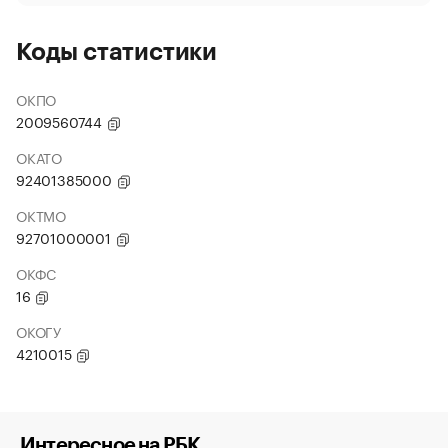
Коды статистики
ОКПО
2009560744
ОКАТО
92401385000
ОКТМО
92701000001
ОКФС
16
ОКОГУ
4210015
Интересное на РБК