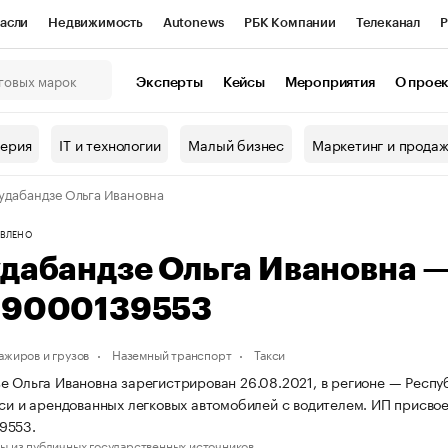
асли
Недвижимость
Autonews
РБК Компании
Телеканал
Р
К Курсы
РБК Life
Тренды
Визионеры
Национальные проекты
Эксперты
Кейсы
Мероприятия
О прое
онный клуб
Исследования
Кредитные рейтинги
Франшизы
Г
терия
IT и технологии
Малый бизнес
Маркетинг и прода
Проверка контрагентов
Политика
Экономика
Бизнес
удабандзе Ольга Ивановна
ы
ВЛЕНО
удабандзе Ольга Ивановна 
69000139553
ажиров и грузов
Наземный транспорт
Такси
е Ольга Ивановна зарегистрирован 26.08.2021, в регионе — Респу
кси и арендованных легковых автомобилей с водителем. ИП присв
9553.
ы из публичных государственных источников.