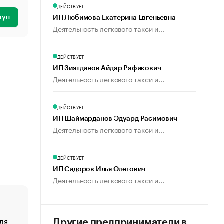
ДЕЙСТВУЕТ
туп
ИП Любимова Екатерина Евгеньевна
Деятельность легкового такси и...
ДЕЙСТВУЕТ
ИП Зиятдинов Айдар Рафикович
Деятельность легкового такси и...
ДЕЙСТВУЕТ
ИП Шаймарданов Эдуард Расимович
Деятельность легкового такси и...
ДЕЙСТВУЕТ
ИП Сидоров Илья Олегович
Деятельность легкового такси и...
ля
«От спорта тело стареет иначе». Как живет глава ко
Другие предприниматели в