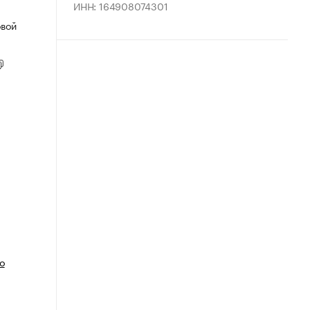
ИНН: 164908074301
овой
о