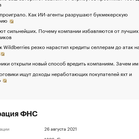
в
 проиграло. Как ИИ-агенты разрушают букмекерскую
рию
ют сильнейших. Почему компании избавляются от лучших
ников
к Wildberries резко нарастил кредиты селлерам до атак н
ики открыли новый способ вредить компаниям. Зачем им
оговики ищут доходы неработающих покупателей яхт и
р
рация ФНС
ации
26 августа 2021