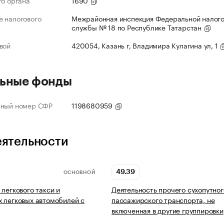
го органа
1690
 налогового
Межрайонная инспекция Федеральной налог
службы № 18 по Республике Татарстан
вой
420054, Казань г, Владимира Кулагина ул, 1
ьные фонды
нный номер СФР
1198680959
еятельности
49.39
ОСНОВНОЙ
 легкового такси и
Деятельность прочего сухопутног
 легковых автомобилей с
пассажирского транспорта, не
включенная в другие группировки