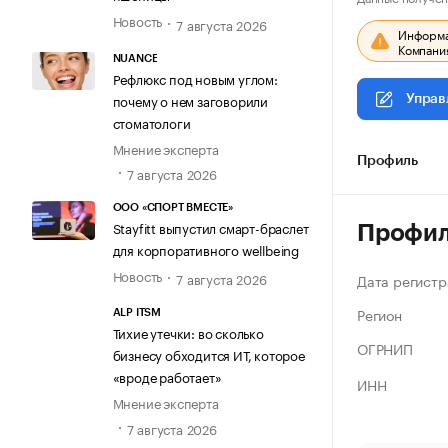
Новость
7 августа 2026
Информац
Компания
NUANCE
Рефлюкс под новым углом:
почему о нем заговорили
Управ
стоматологи
Мнение эксперта
Профиль
7 августа 2026
ООО «СПОРТ ВМЕСТЕ»
Stayfitt выпустил смарт-браслет
Профи
для корпоративного wellbeing
Новость
7 августа 2026
Дата регистр
Регион
ALP ITSM
Тихие утечки: во сколько
ОГРНИП
бизнесу обходится ИТ, которое
«вроде работает»
ИНН
Мнение эксперта
7 августа 2026