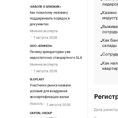
лидеро
«ЗАБОТА О БЛИЗКИХ»
Казино
Как пожилому человеку
индуст
поддерживать порядок в
документах
Выжива
Мнение эксперта
сотруд
7 августа 2026
Как бан
склады
ООО «КЛИНОН»
Почему арендаторам уже
Сотрудн
недостаточно стандартного SLA
Как нал
Мнение эксперта
кварти
7 августа 2026
SLOPLAST
Участники рынка назвали
условия для внедрения
экосертификации жилья
Регист
Новость
7 августа 2026
Дата регистр
CAPITAL GROUP