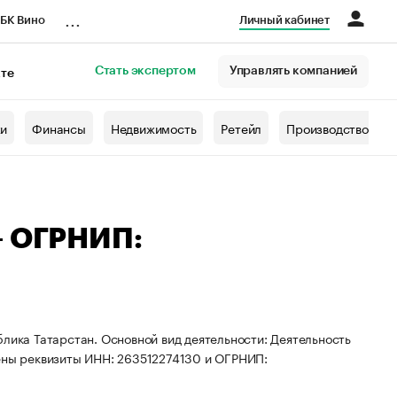
...
БК Вино
Личный кабинет
Стать экспертом
Управлять компанией
кте
азета
жи
Финансы
Недвижимость
Ретейл
Производство
— ОГРНИП:
блика Татарстан. Основной вид деятельности: Деятельность
оены реквизиты ИНН: 263512274130 и ОГРНИП: