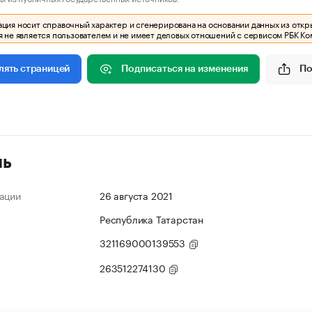
ия носит справочный характер и сгенерирована на основании данных из откр
 не является пользователем и не имеет деловых отношений с сервисом РБК Ко
Подписаться на изменения
По
лять страницей
ль
ации
26 августа 2021
Республика Татарстан
321169000139553
263512274130