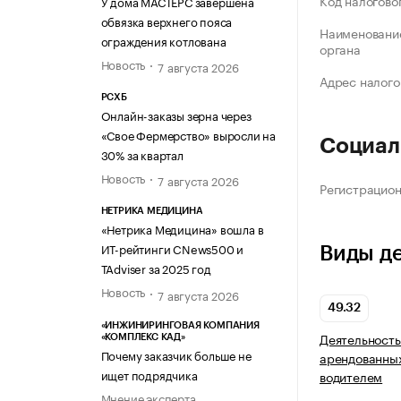
Код налогово
У дома МАСТЕРС завершена
обвязка верхнего пояса
Наименование
ограждения котлована
органа
Новость
7 августа 2026
Адрес налого
РСХБ
Онлайн-заказы зерна через
«Свое Фермерство» выросли на
Социал
30% за квартал
Новость
7 августа 2026
Регистрацио
НЕТРИКА МЕДИЦИНА
«Нетрика Медицина» вошла в
ИТ-рейтинги CNews500 и
Виды д
TAdviser за 2025 год
Новость
7 августа 2026
49.32
«ИНЖИНИРИНГОВАЯ КОМПАНИЯ
Деятельность
«КОМПЛЕКС КАД»
Почему заказчик больше не
арендованных
ищет подрядчика
водителем
Мнение эксперта