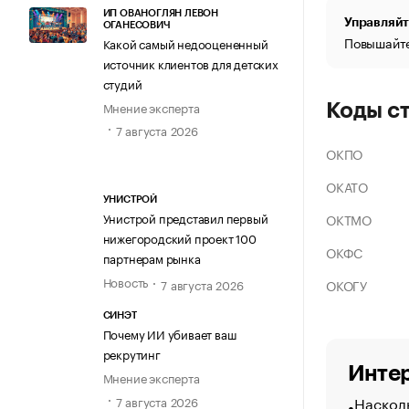
ИП ОВАНОГЛЯН ЛЕВОН
Управляйт
ОГАНЕСОВИЧ
Повышайте
Какой самый недооцененный
источник клиентов для детских
студий
Мнение эксперта
Коды с
7 августа 2026
ОКПО
ОКАТО
УНИСТРОЙ
Унистрой представил первый
ОКТМО
нижегородский проект 100
ОКФС
партнерам рынка
Новость
ОКОГУ
7 августа 2026
СИНЭТ
Почему ИИ убивает ваш
рекрутинг
Интер
Мнение эксперта
Насколь
7 августа 2026