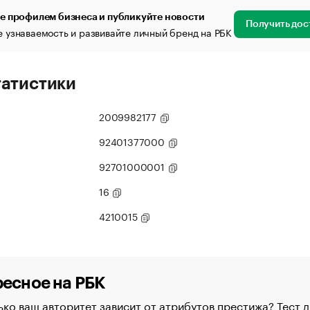
е профилем бизнеса и публикуйте новости
Получить дос
 узнаваемость и развивайте личный бренд на РБК
татистики
2009982177
92401377000
92701000001
16
4210015
есное на РБК
ко ваш авторитет зависит от атрибутов престижа? Тест д