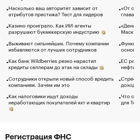
Насколько ваш авторитет зависит от
«От спо
атрибутов престижа? Тест для лидеров
глава к
Казино проиграло. Как ИИ-агенты
«Деньги
разрушают букмекерскую индустрию
Маск в 
Выживают сильнейших. Почему компании
Функции
избавляются от лучших сотрудников
основ э
Как банк Wildberries резко нарастил
ЕС раз
кредиты селлерам до атак на склады
нефти —
Сотрудники открыли новый способ вредить
Стресс 
компаниям. Зачем им это
доходов
Как налоговики ищут доходы
Что обв
неработающих покупателей яхт и квартир
для Tel
Регистрация ФНС