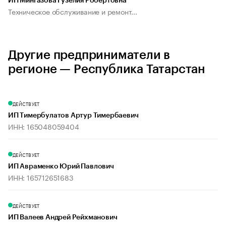
ИП Мингазова Гузелия Робертовна
Техническое обслуживание и ремонт...
Другие предприниматели в
регионе — Республика Татарстан
ДЕЙСТВУЕТ
ИП Тимербулатов Артур Тимербаевич
ИНН: 165048059404
ДЕЙСТВУЕТ
ИП Авраменко Юрий Павлович
ИНН: 165712651683
ДЕЙСТВУЕТ
ИП Валеев Андрей Рейхманович