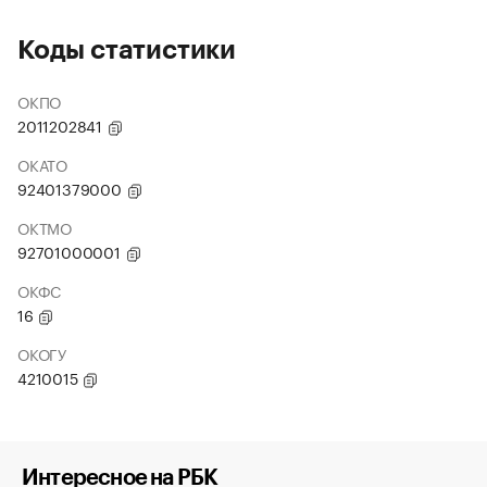
Коды статистики
ОКПО
2011202841
ОКАТО
92401379000
ОКТМО
92701000001
ОКФС
16
ОКОГУ
4210015
Интересное на РБК