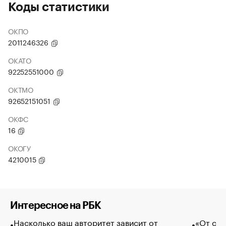
Коды статистики
ОКПО
2011246326
ОКАТО
92252551000
ОКТМО
92652151051
ОКФС
16
ОКОГУ
4210015
Интересное на РБК
Насколько ваш авторитет зависит от
«От спо