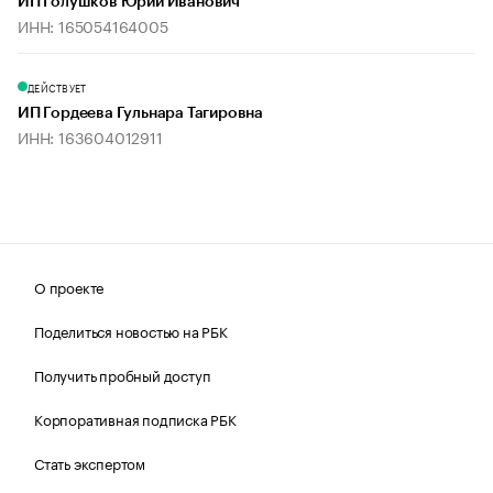
ИП Голушков Юрий Иванович
ИНН: 165054164005
ДЕЙСТВУЕТ
ИП Гордеева Гульнара Тагировна
ИНН: 163604012911
О проекте
Поделиться новостью на РБК
Получить пробный доступ
Корпоративная подписка РБК
Стать экспертом