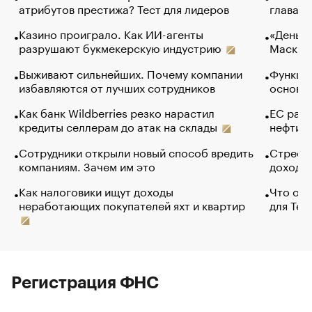
атрибутов престижа? Тест для лидеров
глава к
Казино проиграло. Как ИИ-агенты
«Деньги
разрушают букмекерскую индустрию
Маск в 
Выживают сильнейших. Почему компании
Функции
избавляются от лучших сотрудников
основ э
Как банк Wildberries резко нарастил
ЕС раз
кредиты селлерам до атак на склады
нефти —
Сотрудники открыли новый способ вредить
Стресс 
компаниям. Зачем им это
доходов
Как налоговики ищут доходы
Что обв
неработающих покупателей яхт и квартир
для Tel
Регистрация ФНС