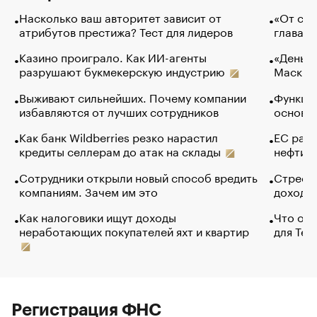
Насколько ваш авторитет зависит от
«От спо
атрибутов престижа? Тест для лидеров
глава к
Казино проиграло. Как ИИ-агенты
«Деньги
разрушают букмекерскую индустрию
Маск в 
Выживают сильнейших. Почему компании
Функции
избавляются от лучших сотрудников
основ э
Как банк Wildberries резко нарастил
ЕС раз
кредиты селлерам до атак на склады
нефти —
Сотрудники открыли новый способ вредить
Стресс 
компаниям. Зачем им это
доходов
Как налоговики ищут доходы
Что обв
неработающих покупателей яхт и квартир
для Tel
Регистрация ФНС