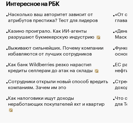
Интересное на РБК
Насколько ваш авторитет зависит от
«От спо
атрибутов престижа? Тест для лидеров
глава к
Казино проиграло. Как ИИ-агенты
«Деньги
разрушают букмекерскую индустрию
Маск в 
Выживают сильнейших. Почему компании
Функции
избавляются от лучших сотрудников
основ э
Как банк Wildberries резко нарастил
ЕС раз
кредиты селлерам до атак на склады
нефти —
Сотрудники открыли новый способ вредить
Стресс 
компаниям. Зачем им это
доходов
Как налоговики ищут доходы
Что обв
неработающих покупателей яхт и квартир
для Tel