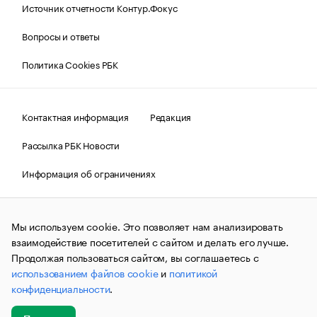
Источник отчетности Контур.Фокус
Вопросы и ответы
Политика Cookies РБК
Контактная информация
Редакция
Рассылка РБК Новости
Информация об ограничениях
Правовая информация
О соблюдении авторских прав
Мы используем cookie. Это позволяет нам анализировать
© АО «РОСБИЗНЕСКОНСАЛТИНГ»,
1995–2026.
Сообщения
и материалы информационного агентства «РБК»
взаимодействие посетителей с сайтом и делать его лучше.
(зарегистрировано Федеральной службой по надзору в сфере
Продолжая пользоваться сайтом, вы соглашаетесь с
связи, информационных технологий и массовых
использованием файлов cookie
и
политикой
коммуникаций (Роскомнадзор) 09.12.2015 за номером ИА
№ФС77-63848) сопровождаются пометкой «РБК». Отдельные
конфиденциальности
.
публикации могут содержать информацию,
не предназначенную для пользователей