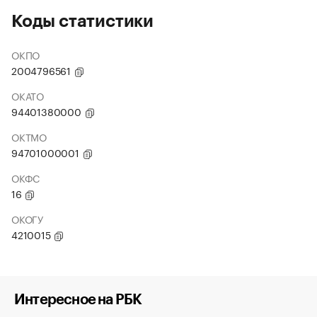
Коды статистики
ОКПО
2004796561
ОКАТО
94401380000
ОКТМО
94701000001
ОКФС
16
ОКОГУ
4210015
Интересное на РБК