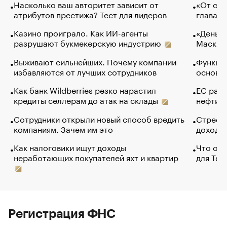
Насколько ваш авторитет зависит от
«От спо
атрибутов престижа? Тест для лидеров
глава к
Казино проиграло. Как ИИ-агенты
«Деньги
разрушают букмекерскую индустрию
Маск в 
Выживают сильнейших. Почему компании
Функции
избавляются от лучших сотрудников
основ э
Как банк Wildberries резко нарастил
ЕС раз
кредиты селлерам до атак на склады
нефти —
Сотрудники открыли новый способ вредить
Стресс 
компаниям. Зачем им это
доходов
Как налоговики ищут доходы
Что обв
неработающих покупателей яхт и квартир
для Tel
Регистрация ФНС