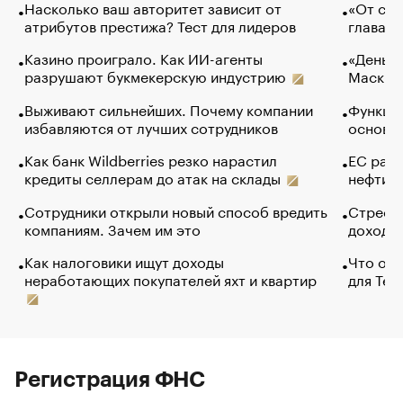
Насколько ваш авторитет зависит от
«От спо
атрибутов престижа? Тест для лидеров
глава к
Казино проиграло. Как ИИ-агенты
«Деньги
разрушают букмекерскую индустрию
Маск в 
Выживают сильнейших. Почему компании
Функции
избавляются от лучших сотрудников
основ э
Как банк Wildberries резко нарастил
ЕС раз
кредиты селлерам до атак на склады
нефти —
Сотрудники открыли новый способ вредить
Стресс 
компаниям. Зачем им это
доходов
Как налоговики ищут доходы
Что обв
неработающих покупателей яхт и квартир
для Tel
Регистрация ФНС