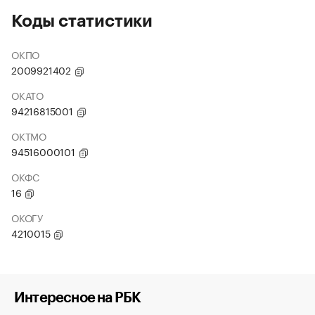
Коды статистики
ОКПО
2009921402
ОКАТО
94216815001
ОКТМО
94516000101
ОКФС
16
ОКОГУ
4210015
Интересное на РБК