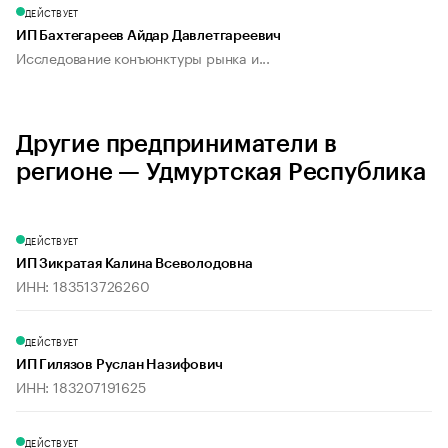
ДЕЙСТВУЕТ
ИП Бахтегареев Айдар Давлетгареевич
Исследование конъюнктуры рынка и...
Другие предприниматели в
регионе — Удмуртская Республика
ДЕЙСТВУЕТ
ИП Зикратая Калина Всеволодовна
ИНН: 183513726260
ДЕЙСТВУЕТ
ИП Гилязов Руслан Назифович
ИНН: 183207191625
ДЕЙСТВУЕТ