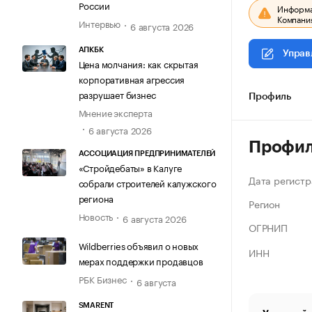
России
Информац
Компания
Интервью
6 августа 2026
АПКБК
Управ
Цена молчания: как скрытая
корпоративная агрессия
разрушает бизнес
Профиль
Мнение эксперта
6 августа 2026
Профи
АССОЦИАЦИЯ ПРЕДПРИНИМАТЕЛЕЙ
«Стройдебаты» в Калуге
Дата регистр
собрали строителей калужского
региона
Регион
Новость
6 августа 2026
ОГРНИП
Wildberries объявил о новых
ИНН
мерах поддержки продавцов
РБК Бизнес
6 августа
SMARENT