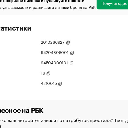
е профилем бизнеса и публикуйте новости
Получить дос
 узнаваемость и развивайте личный бренд на РБК
татистики
2010266927
94204806001
94504000101
16
4210015
есное на РБК
ко ваш авторитет зависит от атрибутов престижа? Тест д
в