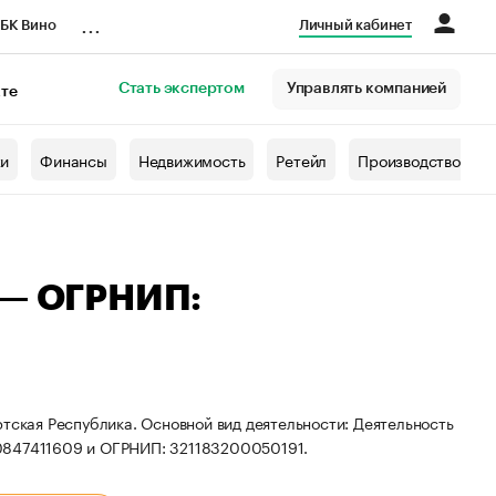
...
БК Вино
Личный кабинет
Стать экспертом
Управлять компанией
кте
азета
жи
Финансы
Недвижимость
Ретейл
Производство
 — ОГРНИП:
тская Республика. Основной вид деятельности: Деятельность
90847411609 и ОГРНИП: 321183200050191.