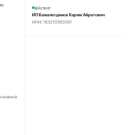
по
ДЕЙСТВУЕТ
ИП Камалетдинов Карим Айратович
ИНН: 183210563591
ОСНОВНОЙ