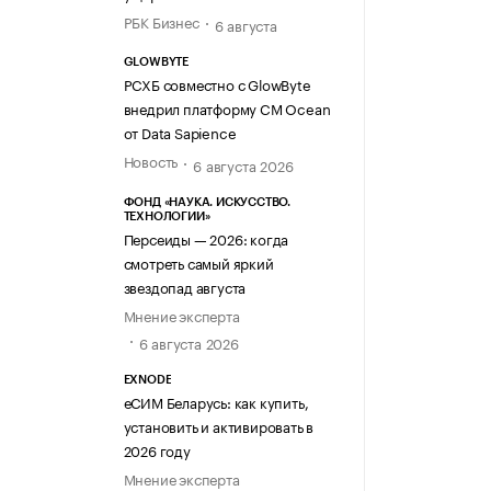
РБК Бизнес
6 августа
GLOWBYTE
РСХБ совместно с GlowByte
внедрил платформу CM Ocean
от Data Sapience
Новость
6 августа 2026
ФОНД «НАУКА. ИСКУССТВО.
ТЕХНОЛОГИИ»
Персеиды — 2026: когда
смотреть самый яркий
звездопад августа
Мнение эксперта
6 августа 2026
EXNODE
еСИМ Беларусь: как купить,
установить и активировать в
2026 году
Мнение эксперта