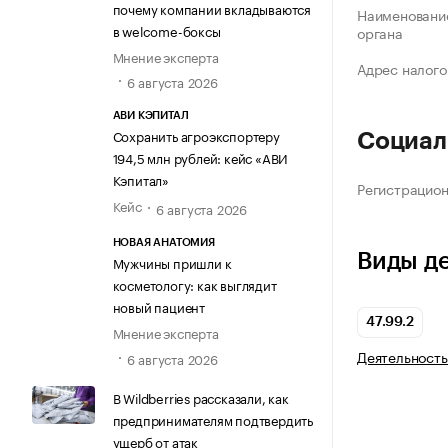
почему компании вкладываются
Наименование
в welcome-боксы
органа
Мнение эксперта
Адрес налого
6 августа 2026
АВИ КЭПИТАЛ
Сохранить агроэкспортеру
Социал
194,5 млн рублей: кейс «АВИ
Кэпитал»
Регистрацио
Кейс
6 августа 2026
НОВАЯ АНАТОМИЯ
Виды д
Мужчины пришли к
косметологу: как выглядит
новый пациент
47.99.2
Мнение эксперта
Деятельность
6 августа 2026
В Wildberries рассказали, как
предпринимателям подтвердить
ущерб от атак