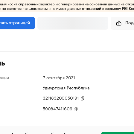
ия носит справочный характер и сгенерирована на основании данных из откр
 не является пользователем и не имеет деловых отношений с сервисом РБК Ко
Под
лять страницей
ль
ации
7 сентября 2021
Удмуртская Республика
321183200050191
590847411609