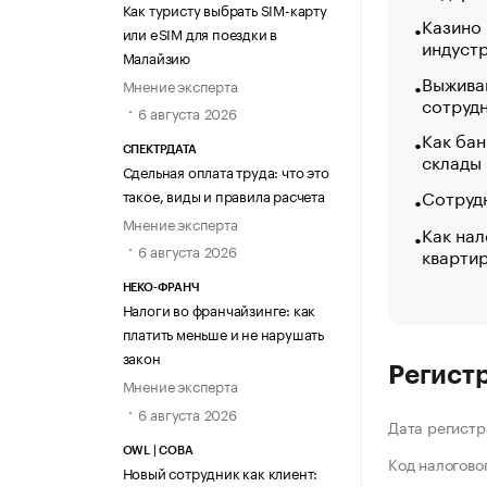
Как туристу выбрать SIM-карту
Казино
или eSIM для поездки в
индуст
Малайзию
Выжива
Мнение эксперта
сотруд
6 августа 2026
Как бан
СПЕКТРДАТА
склады
Сдельная оплата труда: что это
Сотрудн
такое, виды и правила расчета
Мнение эксперта
Как нал
6 августа 2026
кварти
НЕКО-ФРАНЧ
Налоги во франчайзинге: как
платить меньше и не нарушать
закон
Регист
Мнение эксперта
6 августа 2026
Дата регистр
OWL | СОВА
Код налогово
Новый сотрудник как клиент: