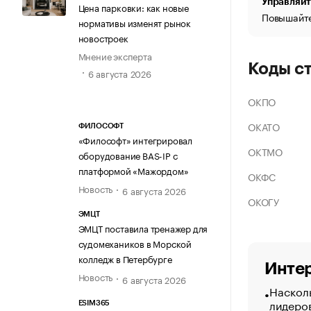
Управляйт
Цена парковки: как новые
Повышайте
нормативы изменят рынок
новостроек
Мнение эксперта
Коды с
6 августа 2026
ОКПО
ОКАТО
ФИЛОСОФТ
«Философт» интегрировал
ОКТМО
оборудование BAS-IP с
платформой «Мажордом»
ОКФС
Новость
6 августа 2026
ОКОГУ
ЭМЦТ
ЭМЦТ поставила тренажер для
судомехаников в Морской
колледж в Петербурге
Интер
Новость
6 августа 2026
Насколь
лидеро
ESIM365