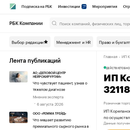
Подписка на РБК
Инвестиции
Мероприятия
Отр
Спорт
Школа управления РБК
РБК Образование
РБ
РБК Компании
Город
Стиль
Крипто
РБК Бизнес-среда
Дискусси
Выбор редакции
Менеджмент и HR
Право и бухгал
Спецпроекты СПб
Конференции СПб
Спецпроекты
Главная
ИП К
Технологии и медиа
Финансы
Рынок наличной валют
Лента публикаций
ДЕЙСТВУЕТ
ОБНО
АО «ДЕЛОВОЙ ЦЕНТР
ИП К
НЕЙРОХИРУРГИИ»
Что чувствует пациент, узнав о
3211
тяжелом диагнозе
Мнение эксперта
Розничная торг
6 августа 2026
ИП Корепанов
ООО «РЕММА ТРЕЙД»
по осуществл
Что мешает развитию
Данные получен
премиального сырного рынка в