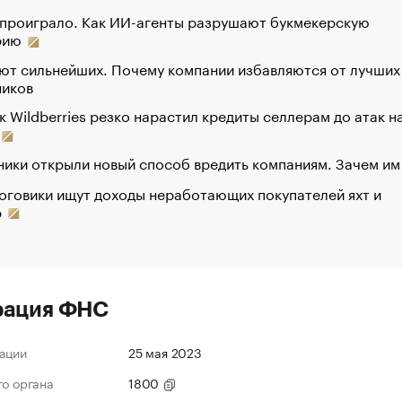
 проиграло. Как ИИ-агенты разрушают букмекерскую
рию
ют сильнейших. Почему компании избавляются от лучших
ников
к Wildberries резко нарастил кредиты селлерам до атак н
ики открыли новый способ вредить компаниям. Зачем им
оговики ищут доходы неработающих покупателей яхт и
р
рация ФНС
ации
25 мая 2023
го органа
1800