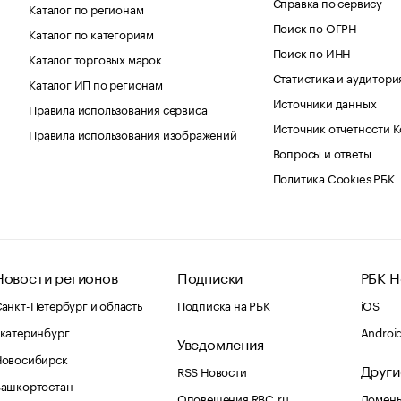
Справка по сервису
Каталог по регионам
Поиск по ОГРН
Каталог по категориям
Поиск по ИНН
Каталог торговых марок
Статистика и аудитори
Каталог ИП по регионам
Источники данных
Правила использования сервиса
Источник отчетности 
Правила использования изображений
Вопросы и ответы
Политика Cookies РБК
Новости регионов
Подписки
РБК Н
анкт-Петербург и область
Подписка на РБК
iOS
катеринбург
Androi
Уведомления
Новосибирск
Други
RSS Новости
Башкортостан
Оповещения RBC.ru
Домены