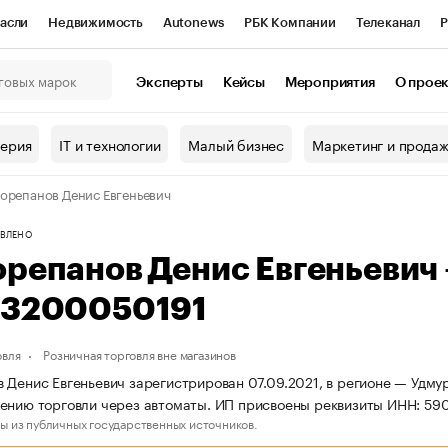
асли
Недвижимость
Autonews
РБК Компании
Телеканал
Р
К Курсы
РБК Life
Тренды
Визионеры
Национальные проекты
Эксперты
Кейсы
Мероприятия
О прое
онный клуб
Исследования
Кредитные рейтинги
Франшизы
Г
терия
IT и технологии
Малый бизнес
Маркетинг и прода
Проверка контрагентов
Политика
Экономика
Бизнес
орепанов Денис Евгеньевич
ы
ВЛЕНО
орепанов Денис Евгеньевич
83200050191
овля
Розничная торговля вне магазинов
 Денис Евгеньевич зарегистрирован 07.09.2021, в регионе — Удмур
ению торговли через автоматы. ИП присвоены реквизиты ИНН: 5
ы из публичных государственных источников.