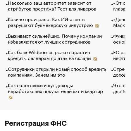
Насколько ваш авторитет зависит от
«От спо
атрибутов престижа? Тест для лидеров
глава к
Казино проиграло. Как ИИ-агенты
«Деньги
разрушают букмекерскую индустрию
Маск в 
Выживают сильнейших. Почему компании
Функции
избавляются от лучших сотрудников
основ э
Как банк Wildberries резко нарастил
ЕС раз
кредиты селлерам до атак на склады
нефти —
Сотрудники открыли новый способ вредить
Стресс 
компаниям. Зачем им это
доходов
Как налоговики ищут доходы
Что обв
неработающих покупателей яхт и квартир
для Tel
Регистрация ФНС