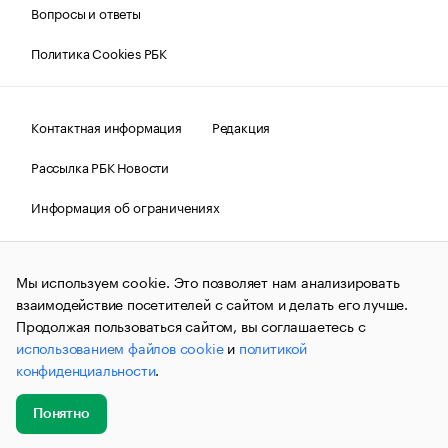
Вопросы и ответы
Политика Cookies РБК
Контактная информация
Редакция
Рассылка РБК Новости
Информация об ограничениях
Правовая информация
О соблюдении авторских прав
Мы используем cookie. Это позволяет нам анализировать
© АО «РОСБИЗНЕСКОНСАЛТИНГ»,
1995–2026.
Сообщения
и материалы информационного агентства «РБК»
взаимодействие посетителей с сайтом и делать его лучше.
(зарегистрировано Федеральной службой по надзору в сфере
Продолжая пользоваться сайтом, вы соглашаетесь с
связи, информационных технологий и массовых
использованием файлов cookie
и
политикой
коммуникаций (Роскомнадзор) 09.12.2015 за номером ИА
№ФС77-63848) сопровождаются пометкой «РБК». Отдельные
конфиденциальности
.
публикации могут содержать информацию,
не предназначенную для пользователей
до 18 лет.
companycardsfeedback@rbc.ru
Понятно
Добавить
Главное
Эксперты
Кейсы
Мероприятия