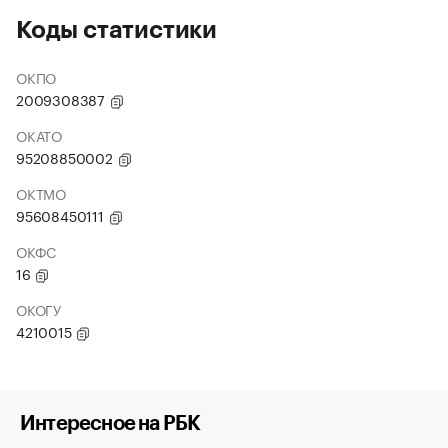
Коды статистики
ОКПО
2009308387
ОКАТО
95208850002
ОКТМО
95608450111
ОКФС
16
ОКОГУ
4210015
Интересное на РБК