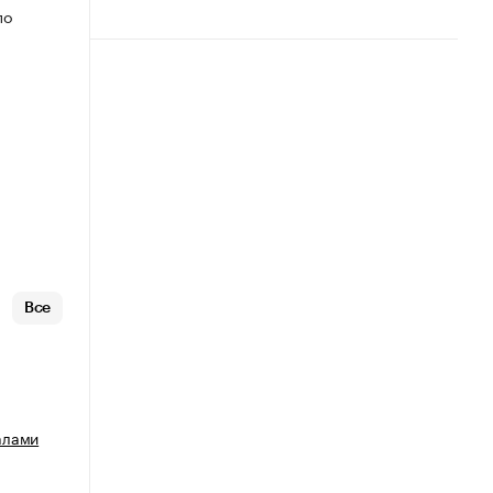
по
Все
алами