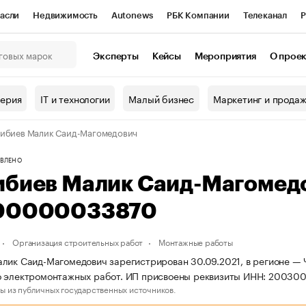
асли
Недвижимость
Autonews
РБК Компании
Телеканал
Р
К Курсы
РБК Life
Тренды
Визионеры
Национальные проекты
Эксперты
Кейсы
Мероприятия
О прое
онный клуб
Исследования
Кредитные рейтинги
Франшизы
Г
терия
IT и технологии
Малый бизнес
Маркетинг и прода
Проверка контрагентов
Политика
Экономика
Бизнес
ибиев Малик Саид-Магомедович
ы
ВЛЕНО
ибиев Малик Саид-Магомед
00000033870
Организация строительных работ
Монтажные работы
лик Саид-Магомедович зарегистрирован 30.09.2021, в регионе — Ч
о электромонтажных работ. ИП присвоены реквизиты ИНН: 2003
ы из публичных государственных источников.