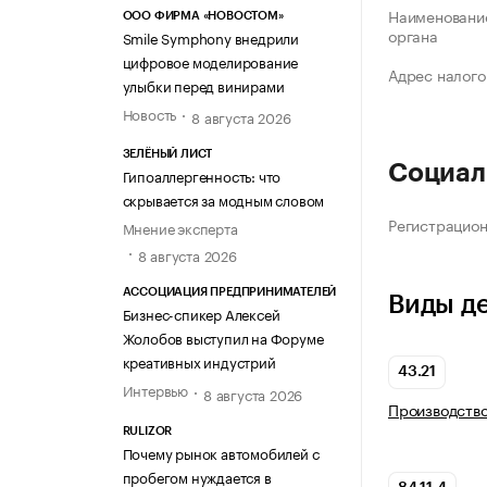
Наименование
ООО ФИРМА «НОВОСТОМ»
органа
Smile Symphony внедрили
цифровое моделирование
Адрес налого
улыбки перед винирами
Новость
8 августа 2026
ЗЕЛЁНЫЙ ЛИСТ
Социал
Гипоаллергенность: что
скрывается за модным словом
Регистрацио
Мнение эксперта
8 августа 2026
АССОЦИАЦИЯ ПРЕДПРИНИМАТЕЛЕЙ
Виды д
Бизнес-спикер Алексей
Жолобов выступил на Форуме
креативных индустрий
43.21
Интервью
8 августа 2026
Производств
RULIZOR
Почему рынок автомобилей с
пробегом нуждается в