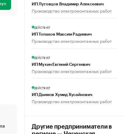
туп
ИП Луговцов Владимир Алексеевич
Производство электромонтажных работ
ДЕЙСТВУЕТ
ИП Топаков Максим Радиевич
Производство электромонтажных работ
ДЕЙСТВУЕТ
ИП Мухин Евгений Сергеевич
Производство электромонтажных работ
ДЕЙСТВУЕТ
ИП Даимов Хумид Хусайнович
Производство электромонтажных работ
ля
«От спорта тело стареет иначе». Как живет глава ко
Другие предприниматели в
создавшей GTA