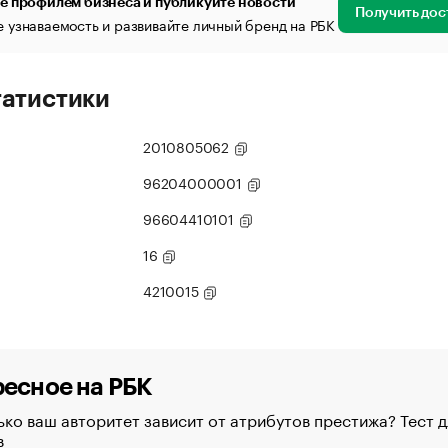
е профилем бизнеса и публикуйте новости
Получить дос
 узнаваемость и развивайте личный бренд на РБК
татистики
2010805062
96204000001
96604410101
16
4210015
есное на РБК
ко ваш авторитет зависит от атрибутов престижа? Тест д
в