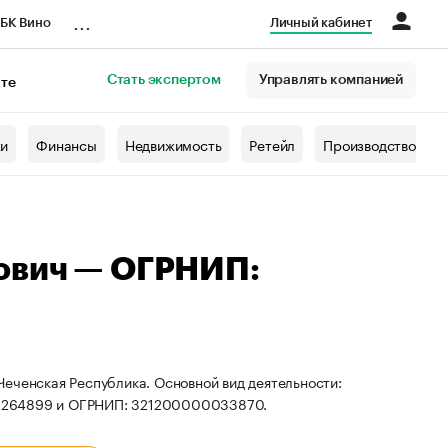
...
БК Вино
Личный кабинет
Стать экспертом
Управлять компанией
кте
азета
жи
Финансы
Недвижимость
Ретейл
Производство
ович — ОГРНИП:
еченская Республика. Основной вид деятельности:
00264899 и ОГРНИП: 321200000033870.