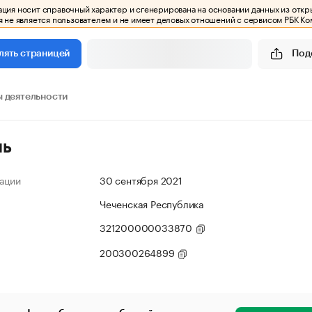
ия носит справочный характер и сгенерирована на основании данных из откр
 не является пользователем и не имеет деловых отношений с сервисом РБК Ко
Под
лять страницей
 деятельности
ль
ации
30 сентября 2021
Чеченская Республика
321200000033870
200300264899