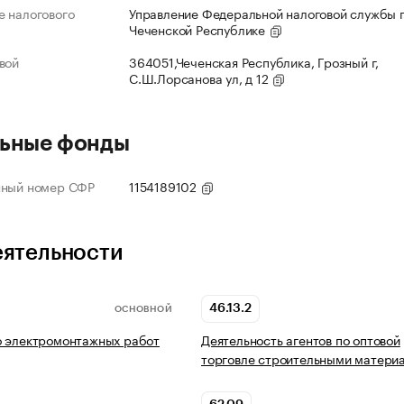
 налогового
Управление Федеральной налоговой службы 
Чеченской Республике
вой
364051,Чеченская Республика, Грозный г,
С.Ш.Лорсанова ул, д 12
ьные фонды
нный номер СФР
1154189102
еятельности
46.13.2
ОСНОВНОЙ
о электромонтажных работ
Деятельность агентов по оптовой
торговле строительными матери