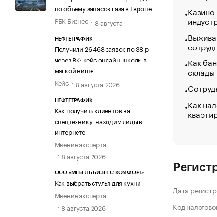
по объему запасов газа в Европе
Казино
индуст
РБК Бизнес
8 августа
Выжива
НЕФТЕТРАФИК
сотруд
Получили 26 468 заявок по 38 р
через ВК: кейс онлайн-школы в
Как бан
мягкой нише
склады
Кейс
8 августа 2026
Сотрудн
Как нал
НЕФТЕТРАФИК
Как получить клиентов на
кварти
спецтехнику: находим лиды в
интернете
Мнение эксперта
8 августа 2026
Регист
ООО «МЕБЕЛЬ БИЗНЕС КОМФОРТ»
Как выбрать стулья для кухни
Дата регистр
Мнение эксперта
Код налогово
8 августа 2026