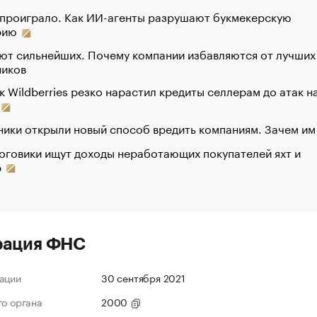
 проиграло. Как ИИ-агенты разрушают букмекерскую
рию
ют сильнейших. Почему компании избавляются от лучших
ников
к Wildberries резко нарастил кредиты селлерам до атак н
ики открыли новый способ вредить компаниям. Зачем им
оговики ищут доходы неработающих покупателей яхт и
р
рация ФНС
ации
30 сентября 2021
го органа
2000