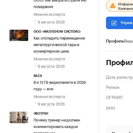
Информац
поведения
Компания
Мнение эксперта
9 августа 2026
Управ
ООО «МАЛЛЕНОМ СИСТЕМС»
Как отследить перемещение
Профиль
Виды
металлургической тары в
конвертерном цехе
Мнение эксперта
Профи
9 августа 2026
Дата регистр
BAZA
8 и 12 ГБ видеопамяти в 2026
Регион
году — все
Мнение эксперта
ОГРНИП
9 августа 2026
ИНН
ЭВОТРЕН
Почему тренер не должен
комментировать каждое
повторение