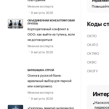
Управляйт
Повышайте
Мнение эксперта
9 августа 2026
ОБЪЕДИНЕННАЯ КОНСАЛТИНГОВАЯ
Коды с
ГРУППА
Корпоративный конфликт в
ООО: как выйти из тупика, если
ОКПО
не договориться
ОКАТО
Мнение эксперта
9 августа 2026
ОКТМО
ОКФС
ОКОГУ
БАРАБАШКА-СТРОЙ
Осина в русской бане:
идеальный выбор для парной
или компромисс
Мнение эксперта
Интер
9 августа 2026
Насколь
лидеро
«Газпром» заметил антирекорд