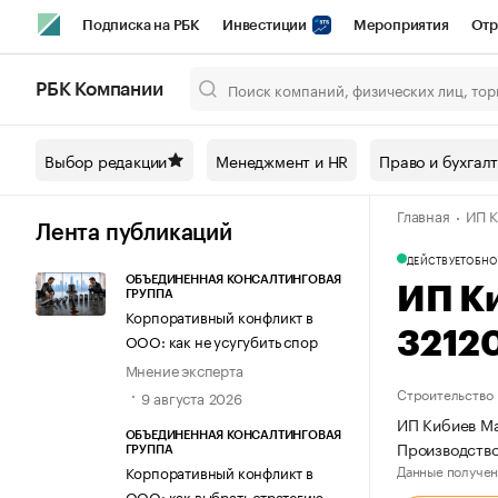
Подписка на РБК
Инвестиции
Мероприятия
Отр
Спорт
Школа управления РБК
РБК Образование
РБ
РБК Компании
Город
Стиль
Крипто
РБК Бизнес-среда
Дискусси
Выбор редакции
Менеджмент и HR
Право и бухгал
Спецпроекты СПб
Конференции СПб
Спецпроекты
Главная
ИП К
Технологии и медиа
Финансы
Рынок наличной валют
Лента публикаций
ДЕЙСТВУЕТ
ОБНО
ОБЪЕДИНЕННАЯ КОНСАЛТИНГОВАЯ
ИП К
ГРУППА
Корпоративный конфликт в
3212
ООО: как не усугубить спор
Мнение эксперта
Строительство
9 августа 2026
ИП Кибиев Ма
ОБЪЕДИНЕННАЯ КОНСАЛТИНГОВАЯ
Производств
ГРУППА
Данные получен
Корпоративный конфликт в
ООО: как выбрать стратегию