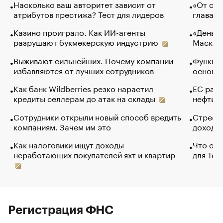
Насколько ваш авторитет зависит от
«От спо
атрибутов престижа? Тест для лидеров
глава к
Казино проиграло. Как ИИ-агенты
«Деньги
разрушают букмекерскую индустрию
Маск в 
Выживают сильнейших. Почему компании
Функции
избавляются от лучших сотрудников
основ э
Как банк Wildberries резко нарастил
ЕС раз
кредиты селлерам до атак на склады
нефти —
Сотрудники открыли новый способ вредить
Стресс 
компаниям. Зачем им это
доходов
Как налоговики ищут доходы
Что обв
неработающих покупателей яхт и квартир
для Tel
Регистрация ФНС