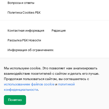
Вопросы и ответы
Политика Cookies РБК
Контактная информация
Редакция
Рассылка РБК Новости
Информация об ограничениях
Правовая информация
О соблюдении авторских прав
Мы используем cookie. Это позволяет нам анализировать
© АО «РОСБИЗНЕСКОНСАЛТИНГ»,
1995–2026.
Сообщения
и материалы информационного агентства «РБК»
взаимодействие посетителей с сайтом и делать его лучше.
(зарегистрировано Федеральной службой по надзору в сфере
Продолжая пользоваться сайтом, вы соглашаетесь с
связи, информационных технологий и массовых
использованием файлов cookie
и
политикой
коммуникаций (Роскомнадзор) 09.12.2015 за номером ИА
№ФС77-63848) сопровождаются пометкой «РБК». Отдельные
конфиденциальности
.
публикации могут содержать информацию,
не предназначенную для пользователей
до 18 лет.
companycardsfeedback@rbc.ru
Понятно
Добавить
Главное
Эксперты
Кейсы
Мероприятия