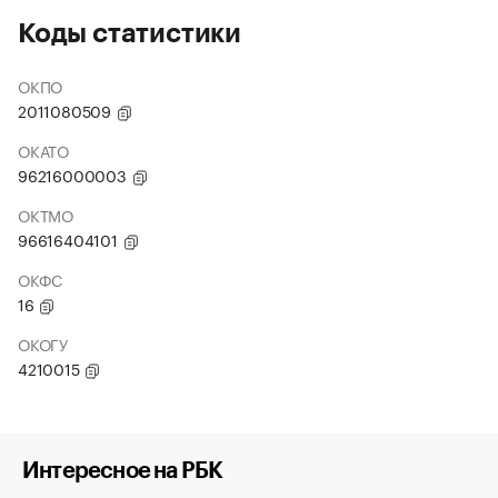
Коды статистики
ОКПО
2011080509
ОКАТО
96216000003
ОКТМО
96616404101
ОКФС
16
ОКОГУ
4210015
Интересное на РБК