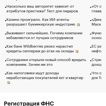
Насколько ваш авторитет зависит от
«От спо
атрибутов престижа? Тест для лидеров
глава к
Казино проиграло. Как ИИ-агенты
«Деньги
разрушают букмекерскую индустрию
Маск в 
Выживают сильнейших. Почему компании
Функции
избавляются от лучших сотрудников
основ э
Как банк Wildberries резко нарастил
ЕС раз
кредиты селлерам до атак на склады
нефти —
Сотрудники открыли новый способ вредить
Стресс 
компаниям. Зачем им это
доходов
Как налоговики ищут доходы
Что обв
неработающих покупателей яхт и квартир
для Tel
Регистрация ФНС