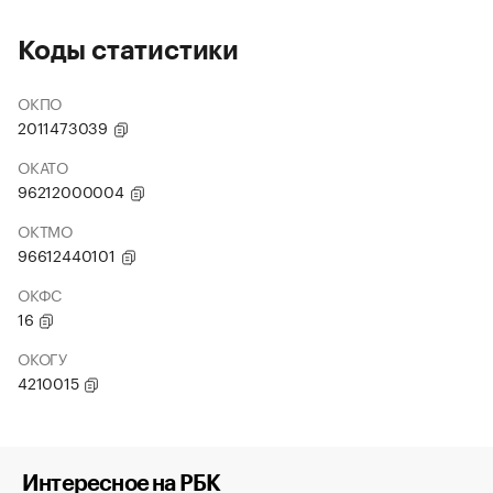
Коды статистики
ОКПО
2011473039
ОКАТО
96212000004
ОКТМО
96612440101
ОКФС
16
ОКОГУ
4210015
Интересное на РБК