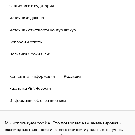
Статистика и аудитория
Источники данных
Источник отчетности Контур.Фокус
Вопросы и ответы
Политика Cookies РБК
Контактная информация
Редакция
Рассылка РБК Новости
Информация об ограничениях
Правовая информация
О соблюдении авторских прав
Мы используем cookie. Это позволяет нам анализировать
© АО «РОСБИЗНЕСКОНСАЛТИНГ»,
1995–2026.
Сообщения
и материалы информационного агентства «РБК»
взаимодействие посетителей с сайтом и делать его лучше.
(зарегистрировано Федеральной службой по надзору в сфере