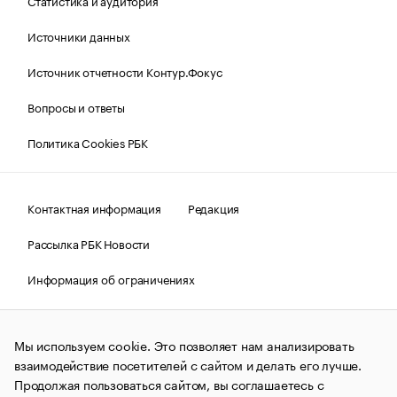
Статистика и аудитория
Источники данных
Источник отчетности Контур.Фокус
Вопросы и ответы
Политика Cookies РБК
Контактная информация
Редакция
Рассылка РБК Новости
Информация об ограничениях
Правовая информация
О соблюдении авторских прав
Мы используем cookie. Это позволяет нам анализировать
© АО «РОСБИЗНЕСКОНСАЛТИНГ»,
1995–2026.
Сообщения
и материалы информационного агентства «РБК»
взаимодействие посетителей с сайтом и делать его лучше.
(зарегистрировано Федеральной службой по надзору в сфере
Продолжая пользоваться сайтом, вы соглашаетесь с
связи, информационных технологий и массовых