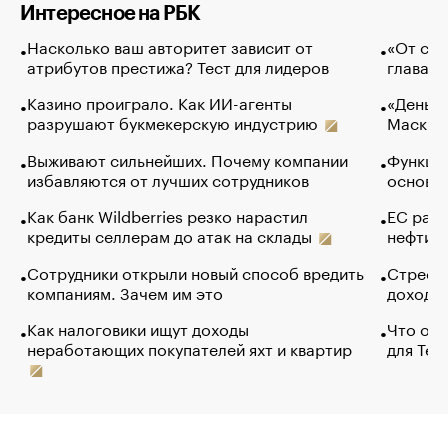
Интересное на РБК
Насколько ваш авторитет зависит от
«От спо
атрибутов престижа? Тест для лидеров
глава к
Казино проиграло. Как ИИ-агенты
«Деньги
разрушают букмекерскую индустрию
Маск в 
Выживают сильнейших. Почему компании
Функции
избавляются от лучших сотрудников
основ э
Как банк Wildberries резко нарастил
ЕС раз
кредиты селлерам до атак на склады
нефти —
Сотрудники открыли новый способ вредить
Стресс 
компаниям. Зачем им это
доходов
Как налоговики ищут доходы
Что обв
неработающих покупателей яхт и квартир
для Tel