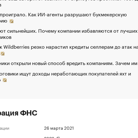
в
 проиграло. Как ИИ-агенты разрушают букмекерскую
рию
ют сильнейших. Почему компании избавляются от лучших
ников
к Wildberries резко нарастил кредиты селлерам до атак н
ики открыли новый способ вредить компаниям. Зачем им
оговики ищут доходы неработающих покупателей яхт и
р
рация ФНС
ации
26 марта 2021