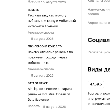
Код налогово
Новость
5 августа 2026
Наименование
ESIM365
органа
Рассказываю, как туристу
выбрать SIM-карту и мобильный
Адрес налого
интернет в Армении
Мнение эксперта
5 августа 2026
Социал
ГПК «ПЕРСОНА КОНСАЛТ»
Регистрацио
Почему ключевые решения по-
прежнему проходят через
собственника
Мнение эксперта
Виды д
5 августа 2026
DATA SAPIENCE
47.59.5
Air Liquide в России внедрила
Торговля роз
решение Industrial Ocean от
инструментам
Data Sapience
специализир
Новость
5 августа 2026