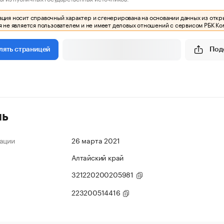
ия носит справочный характер и сгенерирована на основании данных из откр
 не является пользователем и не имеет деловых отношений с сервисом РБК Ко
Под
лять страницей
ль
ации
26 марта 2021
Алтайский край
321220200205981
223200514416