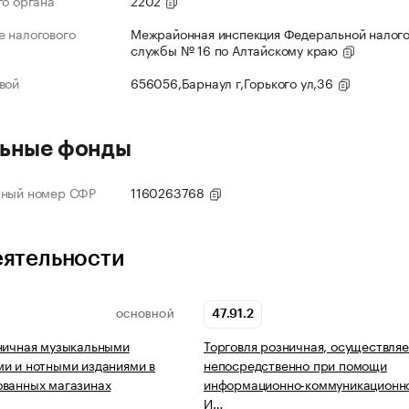
го органа
2202
 налогового
Межрайонная инспекция Федеральной налог
службы № 16 по Алтайскому краю
вой
656056,Барнаул г,Горького ул,36
ьные фонды
нный номер СФР
1160263768
еятельности
47.91.2
ОСНОВНОЙ
ничная музыкальными
Торговля розничная, осуществля
и и нотными изданиями в
непосредственно при помощи
ованных магазинах
информационно-коммуникационно
И…