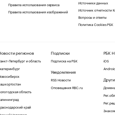
Источники данных
Правила использования сервиса
Источник отчетности 
Правила использования изображений
Вопросы и ответы
Политика Cookies РБК
Новости регионов
Подписки
РБК Н
анкт-Петербург и область
Подписка на РБК
iOS
катеринбург
Androi
Уведомления
Новосибирск
Други
RSS Новости
Башкортостан
Оповещения RBC.ru
Домены
ологодская область
Рег.об
Калининград
Рег.ре
раснодарский край
Знаком
Нижний Новгород