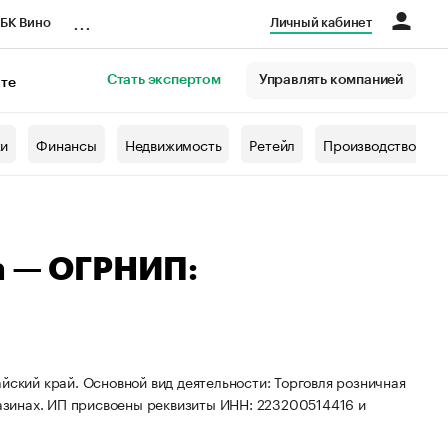
...
БК Вино
Личный кабинет
Стать экспертом
Управлять компанией
кте
азета
жи
Финансы
Недвижимость
Ретейл
Производство
а — ОГРНИП:
йский край. Основной вид деятельности: Торговля розничная
зинах. ИП присвоены реквизиты ИНН: 223200514416 и