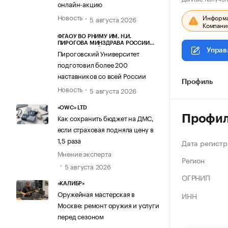
онлайн-акцию
Новость
Информац
5 августа 2026
Компания
ФГАОУ ВО РНИМУ ИМ. Н.И.
ПИРОГОВА МИНЗДРАВА РОССИИ
(ПИРОГОВСКИЙ УНИВЕРСИТЕТ)
Управ
Пироговский Университет
подготовил более 200
наставников со всей России
Профиль
Новость
5 августа 2026
«OWC» LTD
Профи
Как сохранить бюджет на ДМС,
если страховая подняла цену в
1,5 раза
Дата регистр
Мнение эксперта
Регион
5 августа 2026
ОГРНИП
«КАЛИБР»
Оружейная мастерская в
ИНН
Москве: ремонт оружия и услуги
перед сезоном