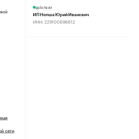
ДЕЙСТВУЕТ
овой
ИП Непша Юрий Иванович
ИНН: 229100696812
емая
й сети