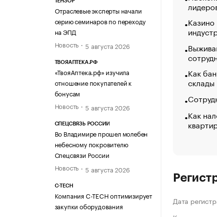
ТЕНЗОР
лидеро
Отраслевые эксперты начали
Казино
серию семинаров по переходу
индуст
на ЭПД
Новость
5 августа 2026
Выжива
сотруд
ТВОЯАПТЕКА.РФ
Как бан
«ТвояАптека.рф» изучила
склады
отношение покупателей к
бонусам
Сотрудн
Новость
5 августа 2026
Как нал
кварти
СПЕЦСВЯЗЬ РОССИИ
Во Владимире прошел молебен
небесному покровителю
Спецсвязи России
Новость
5 августа 2026
Регист
C-TECH
Компания C-TECH оптимизирует
Дата регистр
закупки оборудования