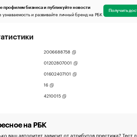
е профилем бизнеса и публикуйте новости
Получить дос
 узнаваемость и развивайте личный бренд на РБК
татистики
2006688758
01202807001
01602407101
16
4210015
есное на РБК
ко ваш авторитет зависит от атрибутов престижа? Тест д