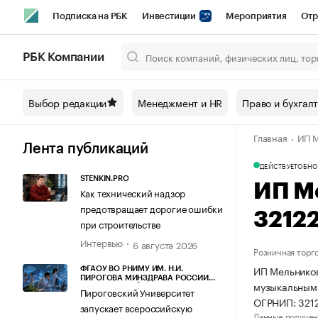
Подписка на РБК
Инвестиции
Мероприятия
Отр
Спорт
Школа управления РБК
РБК Образование
РБ
РБК Компании
Город
Стиль
Крипто
РБК Бизнес-среда
Дискусси
Выбор редакции
Менеджмент и HR
Право и бухгал
Спецпроекты СПб
Конференции СПб
Спецпроекты
Главная
ИП М
Технологии и медиа
Финансы
Рынок наличной валют
Лента публикаций
ДЕЙСТВУЕТ
ОБНО
STENKIN.PRO
ИП М
Как технический надзор
предотвращает дорогие ошибки
3212
при строительстве
Интервью
6 августа 2026
Розничная торг
ИП Мельников
ФГАОУ ВО РНИМУ ИМ. Н.И.
ПИРОГОВА МИНЗДРАВА РОССИИ
музыкальными
(ПИРОГОВСКИЙ УНИВЕРСИТЕТ)
Пироговский Университет
ОГРНИП: 321
запускает всероссийскую
Данные получен