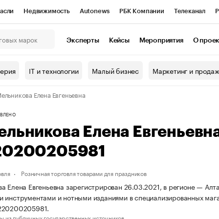
асли
Недвижимость
Autonews
РБК Компании
Телеканал
Р
К Курсы
РБК Life
Тренды
Визионеры
Национальные проекты
Эксперты
Кейсы
Мероприятия
О прое
онный клуб
Исследования
Кредитные рейтинги
Франшизы
Г
терия
IT и технологии
Малый бизнес
Маркетинг и прода
Проверка контрагентов
Политика
Экономика
Бизнес
ельникова Елена Евгеньевна
ы
ВЛЕНО
ельникова Елена Евгеньевн
20200205981
овля
Розничная торговля товарами для праздников
а Елена Евгеньевна зарегистрирован 26.03.2021, в регионе — Алта
 инструментами и нотными изданиями в специализированных мага
220200205981.
ы из публичных государственных источников.