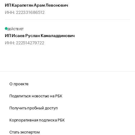
ИП Карапетян Арам Левонович
ИНН: 222331686512
ДЕЙСТВУЕТ
ИП Исаев Руслан Камаладдинович
ИНН: 222514279722
О проекте
Поделиться новостью на РБК
Получить пробный доступ
Корпоративная подписка РБК
Стать экспертом