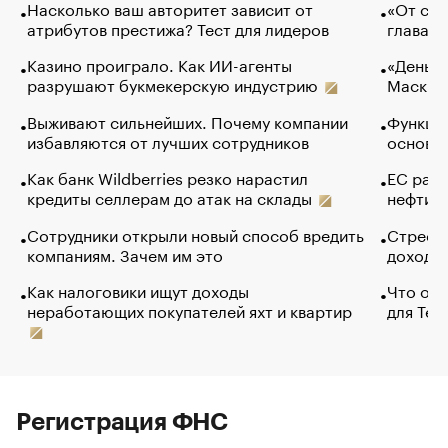
Насколько ваш авторитет зависит от
«От спо
атрибутов престижа? Тест для лидеров
глава к
Казино проиграло. Как ИИ-агенты
«Деньги
разрушают букмекерскую индустрию
Маск в 
Выживают сильнейших. Почему компании
Функции
избавляются от лучших сотрудников
основ э
Как банк Wildberries резко нарастил
ЕС раз
кредиты селлерам до атак на склады
нефти —
Сотрудники открыли новый способ вредить
Стресс 
компаниям. Зачем им это
доходов
Как налоговики ищут доходы
Что обв
неработающих покупателей яхт и квартир
для Tel
Регистрация ФНС