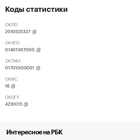
Коды статистики
ОКПО
2010525337
ОКАТО
01401367000
ОКТМО
01701000001
ОКФС
16
ОКОГУ
4210015
Интересное на РБК