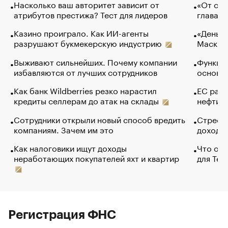
Насколько ваш авторитет зависит от
«От спо
атрибутов престижа? Тест для лидеров
глава к
Казино проиграло. Как ИИ-агенты
«Деньги
разрушают букмекерскую индустрию
Маск в 
Выживают сильнейших. Почему компании
Функции
избавляются от лучших сотрудников
основ э
Как банк Wildberries резко нарастил
ЕС раз
кредиты селлерам до атак на склады
нефти —
Сотрудники открыли новый способ вредить
Стресс 
компаниям. Зачем им это
доходов
Как налоговики ищут доходы
Что обв
неработающих покупателей яхт и квартир
для Tel
Регистрация ФНС