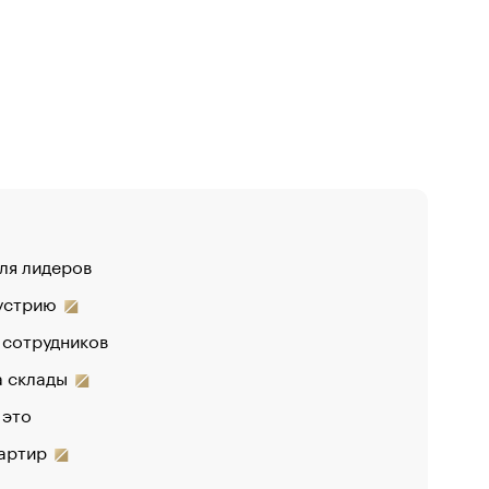
для лидеров
«От спор
дустрию
«Деньги 
 сотрудников
Функции 
на склады
 это
вартир