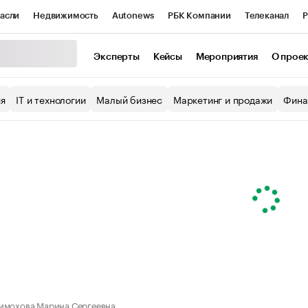
асли
Недвижимость
Autonews
РБК Компании
Телеканал
Р
К Курсы
РБК Life
Тренды
Визионеры
Национальные проекты
Эксперты
Кейсы
Мероприятия
О прое
уб
Исследования
Кредитные рейтинги
Франшизы
Газета
ия
IT и технологии
Малый бизнес
Маркетинг и продажи
Фина
Проверка контрагентов
Политика
Экономика
Бизнес
ы
имохова Марина Сергеевна