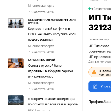
Мнение эксперта
ДЕЙСТВУЕТ
ОБНО
9 августа 2026
ИП Т
ОБЪЕДИНЕННАЯ КОНСАЛТИНГОВАЯ
ГРУППА
3212
Корпоративный конфликт в
ООО: как выйти из тупика, если
Розничная торг
не договориться
ИП Тимохова 
Мнение эксперта
розничная те
9 августа 2026
ИП присвоен
Данные получен
БАРАБАШКА-СТРОЙ
Осина в русской бане:
Информац
идеальный выбор для парной
Компания
или компромисс
Мнение эксперта
Управ
9 августа 2026
«Газпром» заметил антирекорд
Профиль
Виды
по объему запасов газа в Европе
РБК Бизнес
8 августа