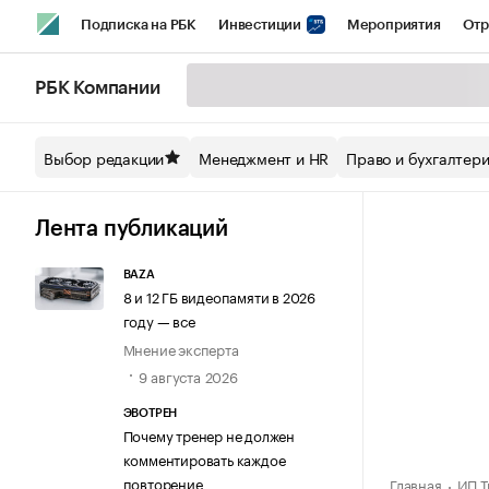
Подписка на РБК
Инвестиции
Мероприятия
Отр
Спорт
Школа управления РБК
РБК Образование
РБ
РБК Компании
Стиль
Крипто
РБК Бизнес-среда
Дискуссионный кл
Выбор редакции
Менеджмент и HR
Право и бухгалтер
Спецпроекты СПб
Конференции СПб
Спецпроекты
Технологии и медиа
Финансы
Рынок наличной валют
Лента публикаций
BAZA
8 и 12 ГБ видеопамяти в 2026
году — все
Мнение эксперта
9 августа 2026
ЭВОТРЕН
Почему тренер не должен
комментировать каждое
повторение
Главная
ИП Т