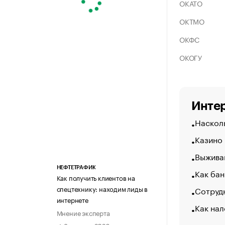
ОКАТО
ОКТМО
ОКФС
ОКОГУ
Интер
Насколь
Казино
Выжива
НЕФТЕТРАФИК
Как бан
Как получить клиентов на
спецтехнику: находим лиды в
Сотрудн
интернете
Как нал
Мнение эксперта