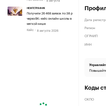
Профи
НЕФТЕТРАФИК
Получили 26 468 заявок по 38 р
через ВК: кейс онлайн-школы в
Дата регистр
мягкой нише
Регион
Кейс
8 августа 2026
ОГРНИП
ИНН
Управляйт
Повышайте
Коды с
ОКПО