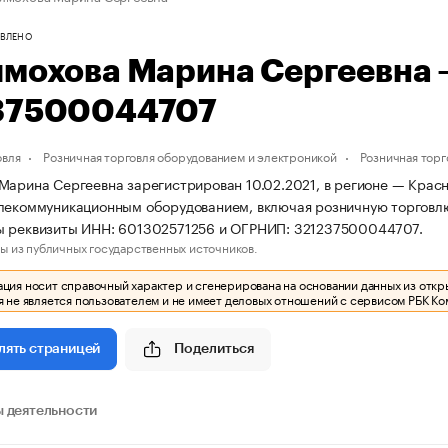
ВЛЕНО
имохова Марина Сергеевна
37500044707
овля
Розничная торговля оборудованием и электроникой
Розничная тор
Марина Сергеевна зарегистрирован 10.02.2021, в регионе — Красн
лекоммуникационным оборудованием, включая розничную торговл
ы реквизиты ИНН: 601302571256 и ОГРНИП: 321237500044707.
ы из публичных государственных источников.
ия носит справочный характер и сгенерирована на основании данных из откр
 не является пользователем и не имеет деловых отношений с сервисом РБК Ко
Поделиться
лять страницей
 деятельности