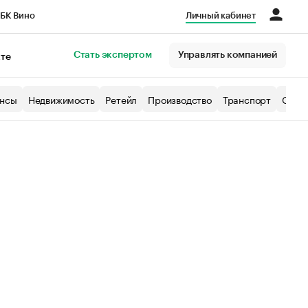
БК Вино
Личный кабинет
Город
Стать экспертом
Управлять компанией
кте
нсы
Недвижимость
Ретейл
Производство
Транспорт
Образ