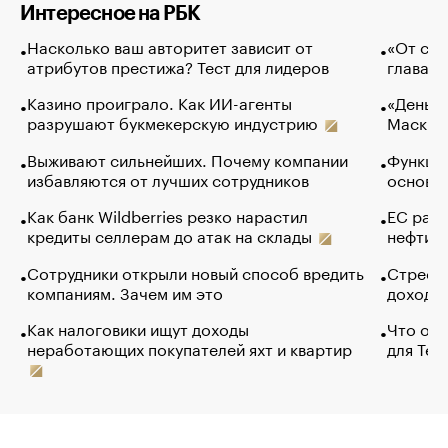
Интересное на РБК
Насколько ваш авторитет зависит от
«От спо
атрибутов престижа? Тест для лидеров
глава к
Казино проиграло. Как ИИ-агенты
«Деньги
разрушают букмекерскую индустрию
Маск в 
Выживают сильнейших. Почему компании
Функции
избавляются от лучших сотрудников
основ э
Как банк Wildberries резко нарастил
ЕС раз
кредиты селлерам до атак на склады
нефти —
Сотрудники открыли новый способ вредить
Стресс 
компаниям. Зачем им это
доходов
Как налоговики ищут доходы
Что обв
неработающих покупателей яхт и квартир
для Tel