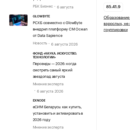
РБК Бизнес
6 августа
85.41.9
Образование 
GLOWBYTE
РСХБ совместно с GlowByte
взрослых, не
внедрил платформу CM Ocean
группировки
от Data Sapience
Новость
6 августа 2026
ФОНД «НАУКА. ИСКУССТВО.
ТЕХНОЛОГИИ»
Персеиды — 2026: когда
смотреть самый яркий
звездопад августа
Мнение эксперта
6 августа 2026
EXNODE
еСИМ Беларусь: как купить,
установить и активировать в
2026 году
Мнение эксперта