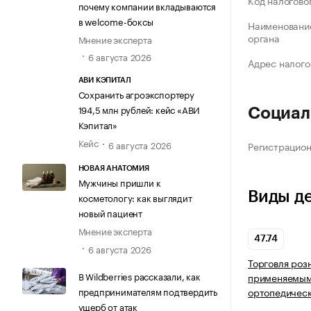
Код налогово
почему компании вкладываются
в welcome-боксы
Наименование
органа
Мнение эксперта
6 августа 2026
Адрес налого
АВИ КЭПИТАЛ
Сохранить агроэкспортеру
194,5 млн рублей: кейс «АВИ
Социал
Кэпитал»
Кейс
6 августа 2026
Регистрацио
НОВАЯ АНАТОМИЯ
Мужчины пришли к
Виды д
косметологу: как выглядит
новый пациент
Мнение эксперта
47.74
6 августа 2026
Торговля роз
В Wildberries рассказали, как
применяемыми
предпринимателям подтвердить
ортопедическ
ущерб от атак