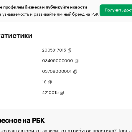
е профилем бизнеса и публикуйте новости
Получить дос
 узнаваемость и развивайте личный бренд на РБК
татистики
2005817015
03409000000
03709000001
16
4210015
есное на РБК
ко ваш авторитет зависит от атрибутов престижа? Тест д