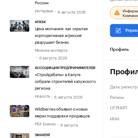
России
Интервью
Информац
6 августа 2026
Компания
АПКБК
Цена молчания: как скрытая
Управ
корпоративная агрессия
разрушает бизнес
Мнение эксперта
Профиль
6 августа 2026
АССОЦИАЦИЯ ПРЕДПРИНИМАТЕЛЕЙ
Профи
«Стройдебаты» в Калуге
собрали строителей калужского
Дата регистр
региона
Новость
Регион
6 августа 2026
ОГРНИП
Wildberries объявил о новых
мерах поддержки продавцов
ИНН
РБК Бизнес
6 августа
SMARENT