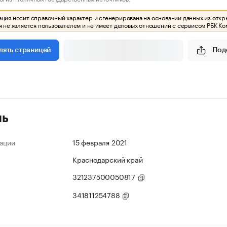
ия носит справочный характер и сгенерирована на основании данных из откр
 не является пользователем и не имеет деловых отношений с сервисом РБК Ко
Под
лять страницей
ль
ации
15 февраля 2021
Краснодарский край
321237500050817
341811254788