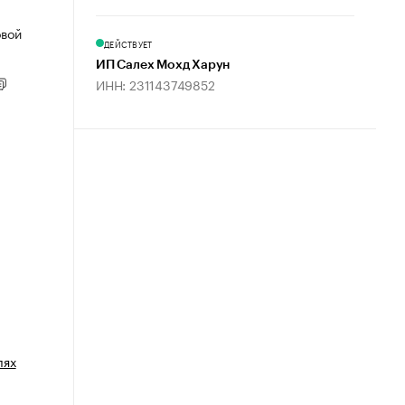
овой
ДЕЙСТВУЕТ
ИП Салех Мохд Харун
ИНН: 231143749852
лях