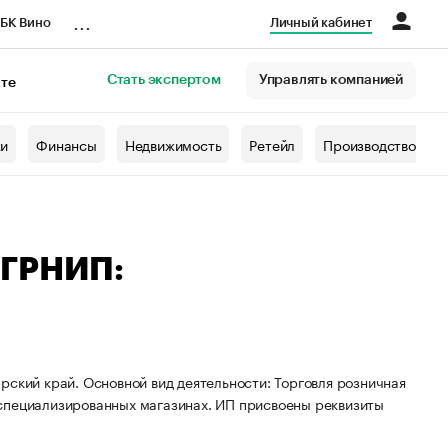
...
БК Вино
Личный кабинет
Стать экспертом
Управлять компанией
кте
азета
жи
Финансы
Недвижимость
Ретейл
Производство
ОГРНИП:
рский край. Основной вид деятельности: Торговля розничная
 специализированных магазинах. ИП присвоены реквизиты