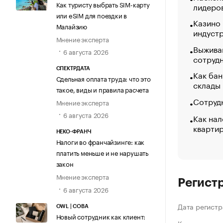
Как туристу выбрать SIM-карту
лидеро
или eSIM для поездки в
Казино
Малайзию
индуст
Мнение эксперта
Выжива
6 августа 2026
сотруд
СПЕКТРДАТА
Как бан
Сдельная оплата труда: что это
склады
такое, виды и правила расчета
Сотрудн
Мнение эксперта
6 августа 2026
Как нал
кварти
НЕКО-ФРАНЧ
Налоги во франчайзинге: как
платить меньше и не нарушать
закон
Мнение эксперта
Регист
6 августа 2026
Дата регистр
OWL | СОВА
Новый сотрудник как клиент: