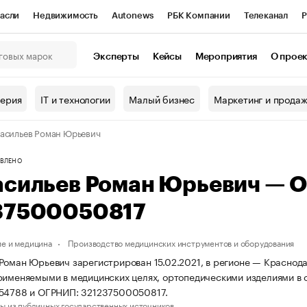
асли
Недвижимость
Autonews
РБК Компании
Телеканал
Р
К Курсы
РБК Life
Тренды
Визионеры
Национальные проекты
Эксперты
Кейсы
Мероприятия
О прое
онный клуб
Исследования
Кредитные рейтинги
Франшизы
Г
терия
IT и технологии
Малый бизнес
Маркетинг и прода
Проверка контрагентов
Политика
Экономика
Бизнес
асильев Роман Юрьевич
ы
ВЛЕНО
асильев Роман Юрьевич — 
37500050817
е и медицина
Производство медицинских инструментов и оборудования
Роман Юрьевич зарегистрирован 15.02.2021, в регионе — Краснода
рименяемыми в медицинских целях, ортопедическими изделиями в
254788 и ОГРНИП: 321237500050817.
ы из публичных государственных источников.