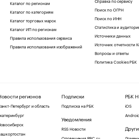
Справка по сервису
Каталог по регионам
Поиск по ОГРН
Каталог по категориям
Поиск по ИНН
Каталог торговых марок
Статистика и аудитори
Каталог ИП по регионам
Источники данных
Правила использования сервиса
Источник отчетности 
Правила использования изображений
Вопросы и ответы
Политика Cookies РБК
Новости регионов
Подписки
РБК Н
анкт-Петербург и область
Подписка на РБК
iOS
катеринбург
Androi
Уведомления
Новосибирск
Други
RSS Новости
Башкортостан
Оповещения RBC.ru
Домены