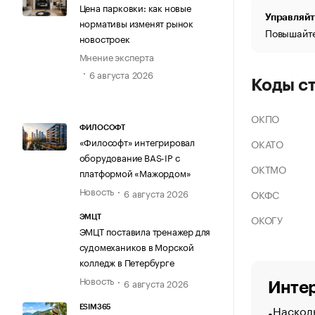
Цена парковки: как новые
Управляйт
нормативы изменят рынок
Повышайте
новостроек
Мнение эксперта
6 августа 2026
Коды с
ОКПО
ФИЛОСОФТ
«Философт» интегрировал
ОКАТО
оборудование BAS-IP с
ОКТМО
платформой «Мажордом»
Новость
6 августа 2026
ОКФС
ОКОГУ
ЭМЦТ
ЭМЦТ поставила тренажер для
судомехаников в Морской
колледж в Петербурге
Новость
6 августа 2026
Интер
Насколь
ESIM365