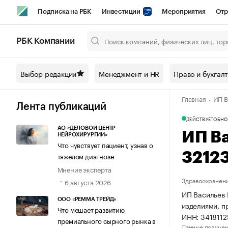
Подписка на РБК
Инвестиции
Мероприятия
Отр
Спорт
Школа управления РБК
РБК Образование
РБ
РБК Компании
Город
Стиль
Крипто
РБК Бизнес-среда
Дискусси
Выбор редакции
Менеджмент и HR
Право и бухгал
Спецпроекты СПб
Конференции СПб
Спецпроекты
Главная
ИП В
Технологии и медиа
Финансы
Рынок наличной валют
Лента публикаций
ДЕЙСТВУЕТ
ОБНО
АО «ДЕЛОВОЙ ЦЕНТР
ИП В
НЕЙРОХИРУРГИИ»
Что чувствует пациент, узнав о
3212
тяжелом диагнозе
Мнение эксперта
Здравоохранени
6 августа 2026
ИП Васильев 
ООО «РЕММА ТРЕЙД»
изделиями, п
Что мешает развитию
ИНН: 341811
премиального сырного рынка в
Данные получен