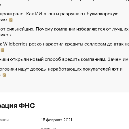
в
 проиграло. Как ИИ-агенты разрушают букмекерскую
рию
ют сильнейших. Почему компании избавляются от лучших
ников
к Wildberries резко нарастил кредиты селлерам до атак н
ики открыли новый способ вредить компаниям. Зачем им
оговики ищут доходы неработающих покупателей яхт и
р
рация ФНС
ации
15 февраля 2021