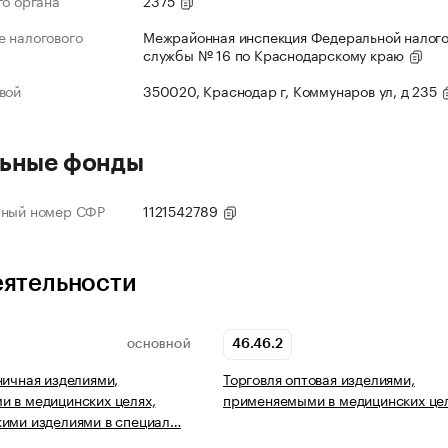
го органа
2375
 налогового
Межрайонная инспекция Федеральной налог
службы № 16 по Краснодарскому краю
вой
350020, Краснодар г, Коммунаров ул, д 235
ьные фонды
нный номер СФР
1121542789
еятельности
46.46.2
ОСНОВНОЙ
ничная изделиями,
Торговля оптовая изделиями,
 в медицинских целях,
применяемыми в медицинских це
ими изделиями в специал…