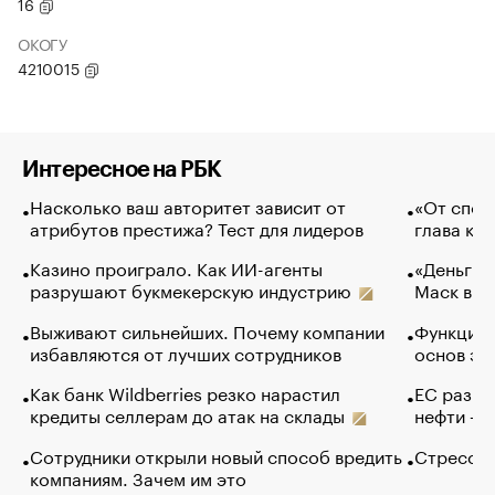
16
ОКОГУ
4210015
Интересное на РБК
Насколько ваш авторитет зависит от
«От спор
атрибутов престижа? Тест для лидеров
глава ко
Казино проиграло. Как ИИ-агенты
«Деньги б
разрушают букмекерскую индустрию
Маск в и
Выживают сильнейших. Почему компании
Функции 
избавляются от лучших сотрудников
основ эф
Как банк Wildberries резко нарастил
ЕС разре
кредиты селлерам до атак на склады
нефти — 
Сотрудники открыли новый способ вредить
Стресс о
компаниям. Зачем им это