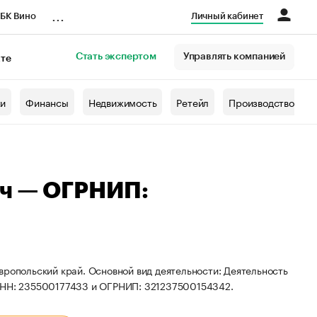
...
БК Вино
Личный кабинет
Стать экспертом
Управлять компанией
кте
азета
жи
Финансы
Недвижимость
Ретейл
Производство
ич — ОГРНИП:
вропольский край. Основной вид деятельности: Деятельность
 ИНН: 235500177433 и ОГРНИП: 321237500154342.