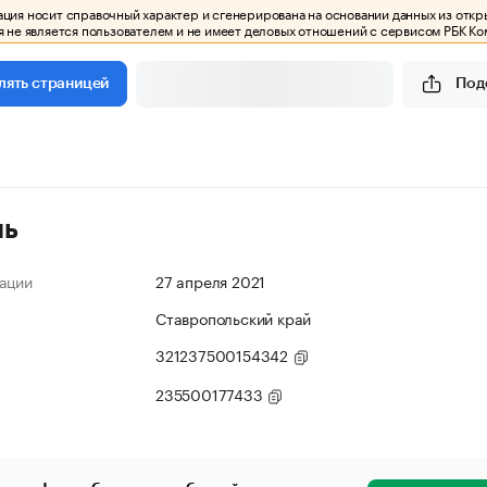
ия носит справочный характер и сгенерирована на основании данных из откр
 не является пользователем и не имеет деловых отношений с сервисом РБК Ко
Под
лять страницей
ль
ации
27 апреля 2021
Ставропольский край
321237500154342
235500177433