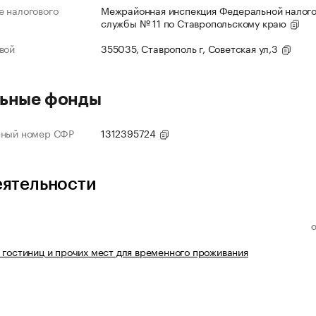
 налогового
Межрайонная инспекция Федеральной налог
службы № 11 по Ставропольскому краю
вой
355035, Ставрополь г, Советская ул,3
ьные фонды
нный номер СФР
1312395724
еятельности
 гостиниц и прочих мест для временного проживания