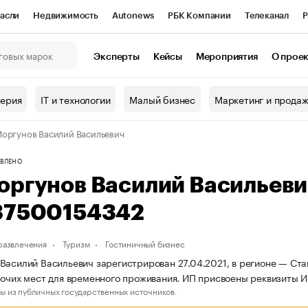
асли
Недвижимость
Autonews
РБК Компании
Телеканал
Р
К Курсы
РБК Life
Тренды
Визионеры
Национальные проекты
Эксперты
Кейсы
Мероприятия
О прое
онный клуб
Исследования
Кредитные рейтинги
Франшизы
Г
терия
IT и технологии
Малый бизнес
Маркетинг и прода
Проверка контрагентов
Политика
Экономика
Бизнес
оргунов Василий Васильевич
ы
ВЛЕНО
оргунов Василий Васильев
37500154342
 развлечения
Туризм
Гостиничный бизнес
Василий Васильевич зарегистрирован 27.04.2021, в регионе — Ста
рочих мест для временного проживания. ИП присвоены реквизиты
ы из публичных государственных источников.