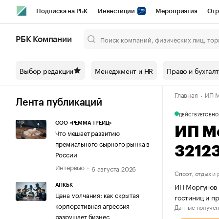
Подписка на РБК
Инвестиции
Мероприятия
Отр
Спорт
Школа управления РБК
РБК Образование
РБ
РБК Компании
Город
Стиль
Крипто
РБК Бизнес-среда
Дискусси
Выбор редакции
Менеджмент и HR
Право и бухгал
Спецпроекты СПб
Конференции СПб
Спецпроекты
Главная
ИП М
Технологии и медиа
Финансы
Рынок наличной валют
Лента публикаций
ДЕЙСТВУЕТ
ОБНО
ООО «РЕММА ТРЕЙД»
ИП М
Что мешает развитию
премиального сырного рынка в
3212
России
Интервью
6 августа 2026
Спорт, отдых и
ИП Моргунов 
АПКБК
Цена молчания: как скрытая
гостиниц и п
корпоративная агрессия
Данные получен
разрушает бизнес