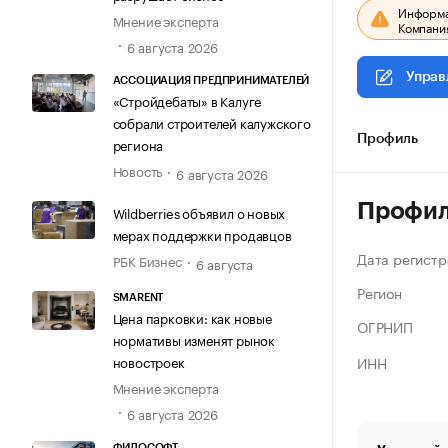
Информац
Мнение эксперта
Компания
6 августа 2026
Управ
АССОЦИАЦИЯ ПРЕДПРИНИМАТЕЛЕЙ
«Стройдебаты» в Калуге
собрали строителей калужского
Профиль
региона
Новость
6 августа 2026
Профи
Wildberries объявил о новых
мерах поддержки продавцов
Дата регистр
РБК Бизнес
6 августа
Регион
SMARENT
Цена парковки: как новые
ОГРНИП
нормативы изменят рынок
ИНН
новостроек
Мнение эксперта
6 августа 2026
ФИЛОСОФТ