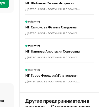
туп
ИП Шибанов Сергей Игоревич
Деятельность гостиниц и прочих...
ДЕЙСТВУЕТ
ИП Смирнова Фатима Саидовна
Деятельность гостиниц и прочих...
ДЕЙСТВУЕТ
ИП Павлова Анастасия Сергеевна
Деятельность гостиниц и прочих...
ДЕЙСТВУЕТ
ИП Гаров Феохарий Платонович
Деятельность гостиниц и прочих...
ля
«От спорта тело стареет иначе». Как живет глава ко
Другие предприниматели в
создавшей GTA