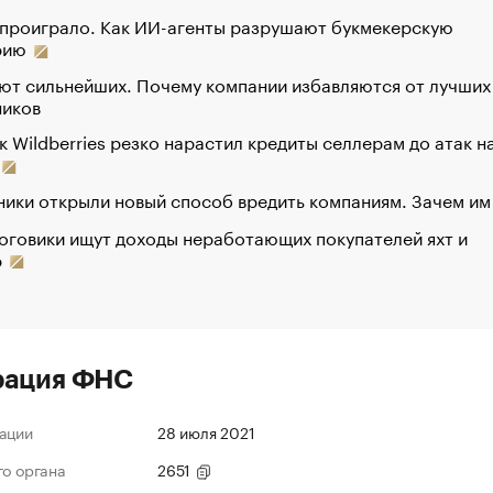
 проиграло. Как ИИ-агенты разрушают букмекерскую
рию
ют сильнейших. Почему компании избавляются от лучших
ников
к Wildberries резко нарастил кредиты селлерам до атак н
ики открыли новый способ вредить компаниям. Зачем им
оговики ищут доходы неработающих покупателей яхт и
р
рация ФНС
ации
28 июля 2021
го органа
2651