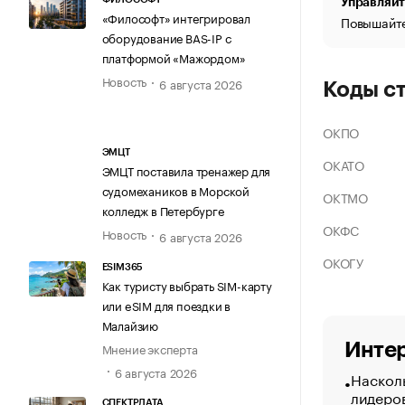
Управляйт
«Философт» интегрировал
Повышайте
оборудование BAS-IP с
платформой «Мажордом»
Новость
6 августа 2026
Коды с
ОКПО
ЭМЦТ
ОКАТО
ЭМЦТ поставила тренажер для
судомехаников в Морской
ОКТМО
колледж в Петербурге
ОКФС
Новость
6 августа 2026
ОКОГУ
ESIM365
Как туристу выбрать SIM-карту
или eSIM для поездки в
Малайзию
Интер
Мнение эксперта
6 августа 2026
Насколь
лидеро
СПЕКТРДАТА