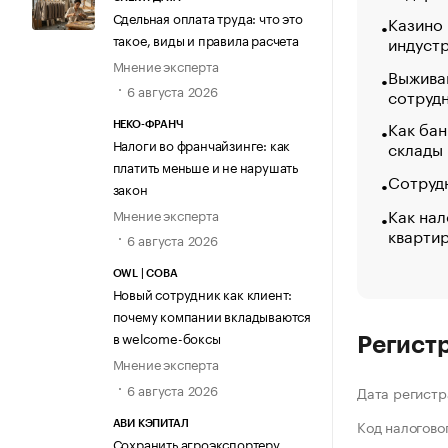
Сдельная оплата труда: что это
Казино
такое, виды и правила расчета
индуст
Мнение эксперта
Выжива
6 августа 2026
сотруд
Как бан
НЕКО-ФРАНЧ
Налоги во франчайзинге: как
склады
платить меньше и не нарушать
Сотрудн
закон
Как нал
Мнение эксперта
кварти
6 августа 2026
OWL | СОВА
Новый сотрудник как клиент:
почему компании вкладываются
в welcome-боксы
Регист
Мнение эксперта
6 августа 2026
Дата регистр
Код налогово
АВИ КЭПИТАЛ
Сохранить агроэкспортеру