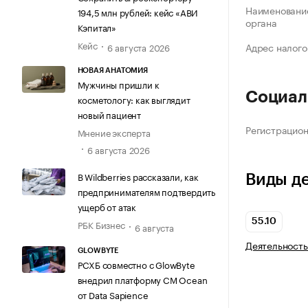
Наименование
194,5 млн рублей: кейс «АВИ
органа
Кэпитал»
Кейс
Адрес налого
6 августа 2026
НОВАЯ АНАТОМИЯ
Мужчины пришли к
Социал
косметологу: как выглядит
новый пациент
Регистрацио
Мнение эксперта
6 августа 2026
В Wildberries рассказали, как
Виды д
предпринимателям подтвердить
ущерб от атак
55.10
РБК Бизнес
6 августа
Деятельность
GLOWBYTE
РСХБ совместно с GlowByte
внедрил платформу CM Ocean
от Data Sapience