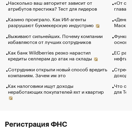
Насколько ваш авторитет зависит от
«От спо
атрибутов престижа? Тест для лидеров
глава к
Казино проиграло. Как ИИ-агенты
«Деньги
разрушают букмекерскую индустрию
Маск в 
Выживают сильнейших. Почему компании
Функции
избавляются от лучших сотрудников
основ э
Как банк Wildberries резко нарастил
ЕС раз
кредиты селлерам до атак на склады
нефти —
Сотрудники открыли новый способ вредить
Стресс 
компаниям. Зачем им это
доходов
Как налоговики ищут доходы
Что обв
неработающих покупателей яхт и квартир
для Tel
Регистрация ФНС