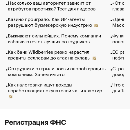
Насколько ваш авторитет зависит от
«От спо
атрибутов престижа? Тест для лидеров
глава к
Казино проиграло. Как ИИ-агенты
«Деньги
разрушают букмекерскую индустрию
Маск в 
Выживают сильнейших. Почему компании
Функции
избавляются от лучших сотрудников
основ э
Как банк Wildberries резко нарастил
ЕС раз
кредиты селлерам до атак на склады
нефти —
Сотрудники открыли новый способ вредить
Стресс 
компаниям. Зачем им это
доходов
Как налоговики ищут доходы
Что обв
неработающих покупателей яхт и квартир
для Tel
Регистрация ФНС