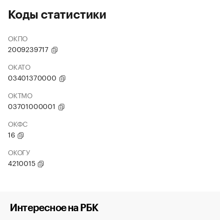
Коды статистики
ОКПО
2009239717
ОКАТО
03401370000
ОКТМО
03701000001
ОКФС
16
ОКОГУ
4210015
Интересное на РБК