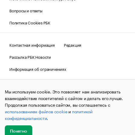
Вопросы и ответы
Политика Cookies РБК
Контактная информация
Редакция
Рассылка РБК Новости
Информация об ограничениях
Правовая информация
О соблюдении авторских прав
Мы используем cookie. Это позволяет нам анализировать
© АО «РОСБИЗНЕСКОНСАЛТИНГ»,
1995–2026.
Сообщения
и материалы информационного агентства «РБК»
взаимодействие посетителей с сайтом и делать его лучше.
(зарегистрировано Федеральной службой по надзору в сфере
Продолжая пользоваться сайтом, вы соглашаетесь с
связи, информационных технологий и массовых
использованием файлов cookie
и
политикой
коммуникаций (Роскомнадзор) 09.12.2015 за номером ИА
№ФС77-63848) сопровождаются пометкой «РБК». Отдельные
конфиденциальности
.
публикации могут содержать информацию,
не предназначенную для пользователей
до 18 лет.
companycardsfeedback@rbc.ru
Понятно