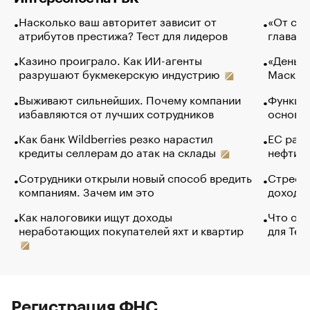
Насколько ваш авторитет зависит от
«От спо
атрибутов престижа? Тест для лидеров
глава к
Казино проиграло. Как ИИ-агенты
«Деньги
разрушают букмекерскую индустрию
Маск в 
Выживают сильнейших. Почему компании
Функции
избавляются от лучших сотрудников
основ э
Как банк Wildberries резко нарастил
ЕС раз
кредиты селлерам до атак на склады
нефти —
Сотрудники открыли новый способ вредить
Стресс 
компаниям. Зачем им это
доходов
Как налоговики ищут доходы
Что обв
неработающих покупателей яхт и квартир
для Tel
Регистрация ФНС