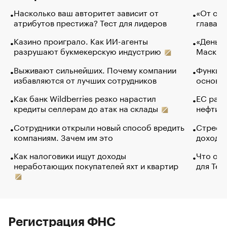
Насколько ваш авторитет зависит от
«От спо
атрибутов престижа? Тест для лидеров
глава к
Казино проиграло. Как ИИ-агенты
«Деньги
разрушают букмекерскую индустрию
Маск в 
Выживают сильнейших. Почему компании
Функции
избавляются от лучших сотрудников
основ э
Как банк Wildberries резко нарастил
ЕС раз
кредиты селлерам до атак на склады
нефти —
Сотрудники открыли новый способ вредить
Стресс 
компаниям. Зачем им это
доходов
Как налоговики ищут доходы
Что обв
неработающих покупателей яхт и квартир
для Tel
Регистрация ФНС