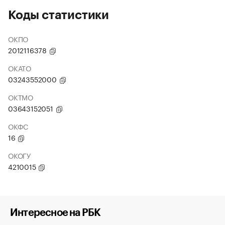
Коды статистики
ОКПО
2012116378
ОКАТО
03243552000
ОКТМО
03643152051
ОКФС
16
ОКОГУ
4210015
Интересное на РБК