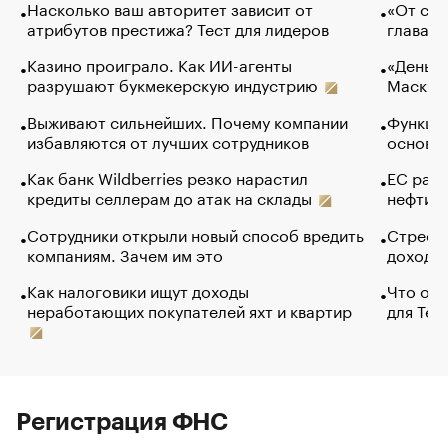
Насколько ваш авторитет зависит от
«От спо
атрибутов престижа? Тест для лидеров
глава к
Казино проиграло. Как ИИ-агенты
«Деньги
разрушают букмекерскую индустрию
Маск в 
Выживают сильнейших. Почему компании
Функции
избавляются от лучших сотрудников
основ э
Как банк Wildberries резко нарастил
ЕС раз
кредиты селлерам до атак на склады
нефти —
Сотрудники открыли новый способ вредить
Стресс 
компаниям. Зачем им это
доходов
Как налоговики ищут доходы
Что обв
неработающих покупателей яхт и квартир
для Tel
Регистрация ФНС