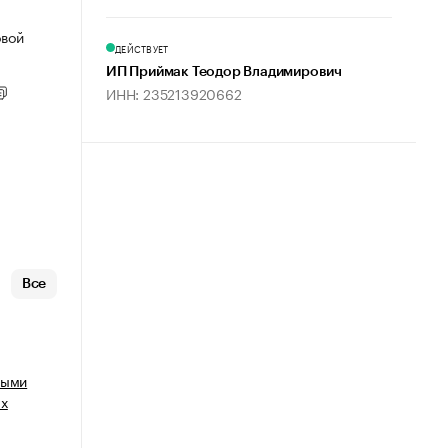
овой
ДЕЙСТВУЕТ
ИП Приймак Теодор Владимирович
ИНН: 235213920662
Все
ными
ых