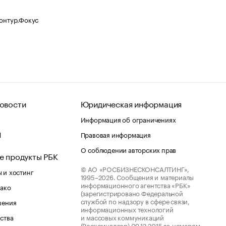
Контур.Фокус
овости
Юридическая информация
Информация об ограничениях
d
Правовая информация
О соблюдении авторских прав
е продукты РБК
© АО «РОСБИЗНЕСКОНСАЛТИНГ»,
 и хостинг
1995–2026.
Сообщения и материалы
информационного агентства «РБК»
лако
(зарегистрировано Федеральной
службой по надзору в сфере связи,
шения
информационных технологий
ства
и массовых коммуникаций
(Роскомнадзор) 09.12.2015 за номером