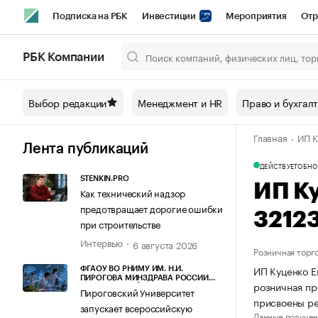
Подписка на РБК
Инвестиции
Мероприятия
Отр
Спорт
Школа управления РБК
РБК Образование
РБ
РБК Компании
Город
Стиль
Крипто
РБК Бизнес-среда
Дискусси
Выбор редакции
Менеджмент и HR
Право и бухгал
Спецпроекты СПб
Конференции СПб
Спецпроекты
Главная
ИП К
Технологии и медиа
Финансы
Рынок наличной валют
Лента публикаций
ДЕЙСТВУЕТ
ОБНО
STENKIN.PRO
ИП К
Как технический надзор
предотвращает дорогие ошибки
3212
при строительстве
Интервью
6 августа 2026
Розничная торг
ИП Куценко Е
ФГАОУ ВО РНИМУ ИМ. Н.И.
ПИРОГОВА МИНЗДРАВА РОССИИ
розничная пр
(ПИРОГОВСКИЙ УНИВЕРСИТЕТ)
Пироговский Университет
присвоены р
запускает всероссийскую
Данные получен