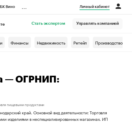
...
БК Вино
Личный кабинет
Стать экспертом
Управлять компанией
кте
азета
жи
Финансы
Недвижимость
Ретейл
Производство
а — ОГРНИП:
овля пищевыми продуктами
нодарский край. Основной вид деятельности: Торговля
ыми изделиями в неспециализированных магазинах. ИП