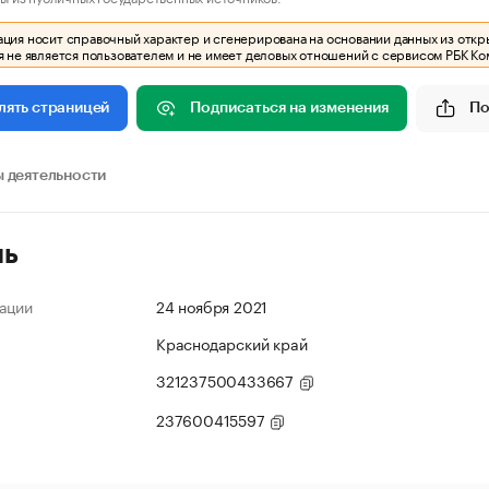
ия носит справочный характер и сгенерирована на основании данных из откр
 не является пользователем и не имеет деловых отношений с сервисом РБК Ко
Подписаться на изменения
По
лять страницей
 деятельности
ль
ации
24 ноября 2021
Краснодарский край
321237500433667
237600415597