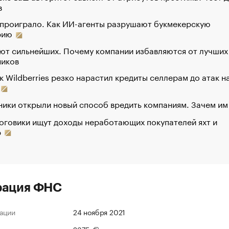
в
 проиграло. Как ИИ-агенты разрушают букмекерскую
рию
ют сильнейших. Почему компании избавляются от лучших
ников
к Wildberries резко нарастил кредиты селлерам до атак н
ики открыли новый способ вредить компаниям. Зачем им
оговики ищут доходы неработающих покупателей яхт и
р
рация ФНС
ации
24 ноября 2021