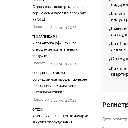
ТЕНЗОР
лидеро
Отраслевые эксперты начали
Казино
серию семинаров по переходу
индуст
на ЭПД
Новость
5 августа 2026
Выжива
сотруд
ТВОЯАПТЕКА.РФ
Как бан
«ТвояАптека.рф» изучила
склады
отношение покупателей к
бонусам
Сотрудн
Новость
5 августа 2026
Как нал
кварти
СПЕЦСВЯЗЬ РОССИИ
Во Владимире прошел молебен
небесному покровителю
Спецсвязи России
Новость
5 августа 2026
Регист
C-TECH
Компания C-TECH оптимизирует
Дата регистр
закупки оборудования