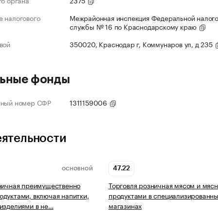
го органа
2375
 налогового
Межрайонная инспекция Федеральной налог
службы № 16 по Краснодарскому краю
вой
350020, Краснодар г, Коммунаров ул, д 235
ьные фонды
нный номер СФР
1311159006
еятельности
47.22
ОСНОВНОЙ
ничная преимущественно
Торговля розничная мясом и мяс
дуктами, включая напитки,
продуктами в специализированн
изделиями в не…
магазинах