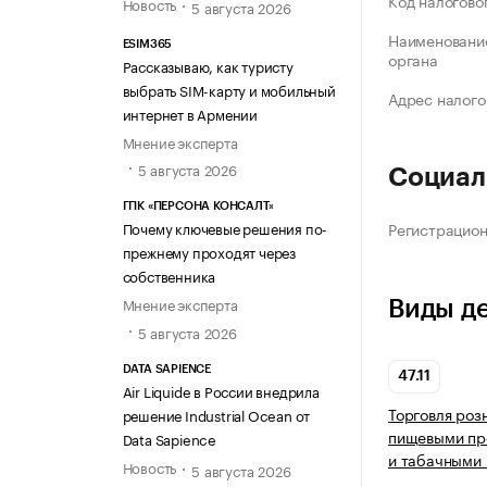
Код налогово
Новость
5 августа 2026
Наименование
ESIM365
органа
Рассказываю, как туристу
выбрать SIM-карту и мобильный
Адрес налого
интернет в Армении
Мнение эксперта
5 августа 2026
Социал
ГПК «ПЕРСОНА КОНСАЛТ»
Регистрацио
Почему ключевые решения по-
прежнему проходят через
собственника
Мнение эксперта
Виды д
5 августа 2026
DATA SAPIENCE
47.11
Air Liquide в России внедрила
Торговля роз
решение Industrial Ocean от
пищевыми про
Data Sapience
и табачными 
Новость
5 августа 2026