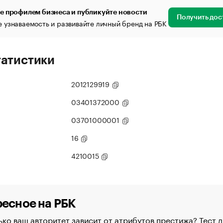
е профилем бизнеса и публикуйте новости
Получить дос
 узнаваемость и развивайте личный бренд на РБК
татистики
2012129919
03401372000
03701000001
16
4210015
есное на РБК
ко ваш авторитет зависит от атрибутов престижа? Тест д