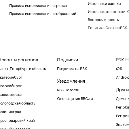
Источники данных
Правила использования сервиса
Источник отчетности 
Правила использования изображений
Вопросы и ответы
Политика Cookies РБК
Новости регионов
Подписки
РБК Н
анкт-Петербург и область
Подписка на РБК
iOS
катеринбург
Androi
Уведомления
Новосибирск
Други
RSS Новости
Башкортостан
Оповещения RBC.ru
Домены
ологодская область
Рег.об
Калининград
Рег.ре
раснодарский край
Знаком
Нижний Новгород