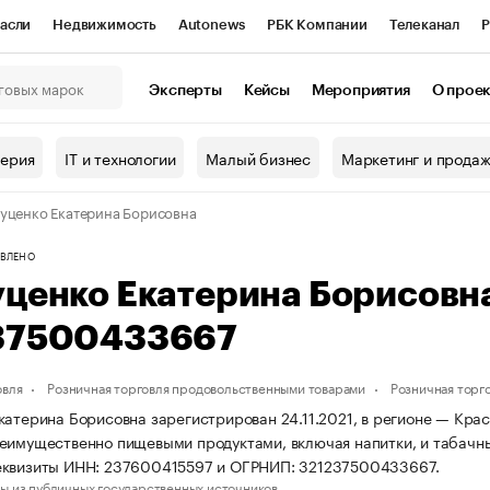
асли
Недвижимость
Autonews
РБК Компании
Телеканал
Р
К Курсы
РБК Life
Тренды
Визионеры
Национальные проекты
Эксперты
Кейсы
Мероприятия
О прое
онный клуб
Исследования
Кредитные рейтинги
Франшизы
Г
терия
IT и технологии
Малый бизнес
Маркетинг и прода
Проверка контрагентов
Политика
Экономика
Бизнес
уценко Екатерина Борисовна
ы
ВЛЕНО
уценко Екатерина Борисовн
37500433667
овля
Розничная торговля продовольственными товарами
Розничная торг
катерина Борисовна зарегистрирован 24.11.2021, в регионе — Крас
еимущественно пищевыми продуктами, включая напитки, и табачн
еквизиты ИНН: 237600415597 и ОГРНИП: 321237500433667.
ы из публичных государственных источников.