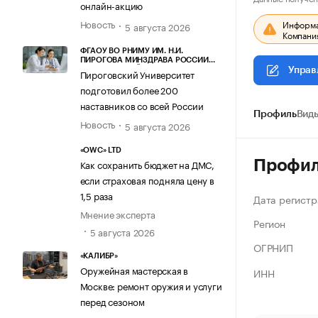
онлайн-акцию
Новость
Информац
5 августа 2026
Компания
ФГАОУ ВО РНИМУ ИМ. Н.И.
ПИРОГОВА МИНЗДРАВА РОССИИ
(ПИРОГОВСКИЙ УНИВЕРСИТЕТ)
Управ
Пироговский Университет
подготовил более 200
наставников со всей России
Профиль
Виды
Новость
5 августа 2026
«OWC» LTD
Профи
Как сохранить бюджет на ДМС,
если страховая подняла цену в
1,5 раза
Дата регистр
Мнение эксперта
Регион
5 августа 2026
ОГРНИП
«КАЛИБР»
Оружейная мастерская в
ИНН
Москве: ремонт оружия и услуги
перед сезоном