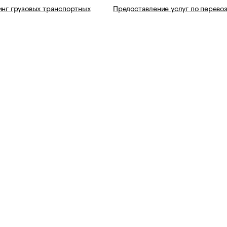
инг грузовых транспортных
Предоставление услуг по перево