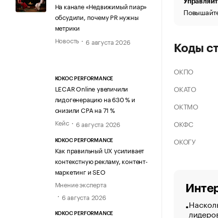
Управляйт
На канале «Недвижимый пиар»
Повышайте
обсудили, почему PR нужны
метрики
Новость
6 августа 2026
Коды с
ОКПО
KOKOC PERFORMANCE
ОКАТО
LECAR Online увеличили
лидогенерацию на 630 % и
ОКТМО
снизили CPA на 71 %
Кейс
ОКФС
6 августа 2026
ОКОГУ
KOKOC PERFORMANCE
Как правильный UX усиливает
контекстную рекламу, контент-
маркетинг и SEO
Мнение эксперта
Интер
6 августа 2026
Насколь
лидеро
KOKOC PERFORMANCE