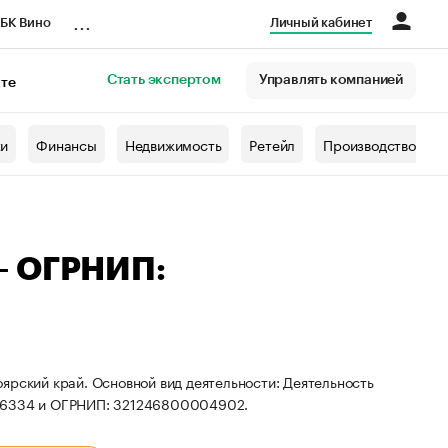
...
БК Вино
Личный кабинет
Стать экспертом
Управлять компанией
кте
азета
жи
Финансы
Недвижимость
Ретейл
Производство
— ОГРНИП:
ярский край. Основной вид деятельности: Деятельность
646334 и ОГРНИП: 321246800004902.