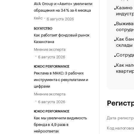
AVA Group и «Авито» увеличили
Казино
обращения на 34 % за 4 месяца
индуст
Кейс
6 августа 2026
Выжива
сотруд
БОГАТСТВО
Как работает фондовый рынок
Как бан
Казахстана
склады
Мнение эксперта
Сотрудн
6 августа 2026
Как нал
KOKOC PERFORMANCE
кварти
Реклама в МАКС: 3 рабочих
инструмента с результатами и
цифрами
Мнение эксперта
6 августа 2026
Регист
KOKOC PERFORMANCE
Дата регистр
Как мы увеличили видимость
бренда в 4,9 раза в
Код налогово
нейроответах