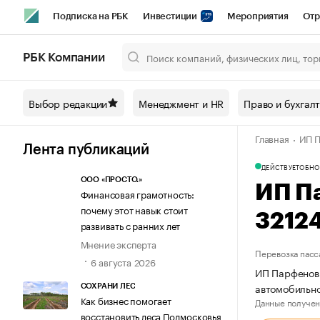
Подписка на РБК
Инвестиции
Мероприятия
Отр
Спорт
Школа управления РБК
РБК Образование
РБ
РБК Компании
Город
Стиль
Крипто
РБК Бизнес-среда
Дискусси
Выбор редакции
Менеджмент и HR
Право и бухгал
Спецпроекты СПб
Конференции СПб
Спецпроекты
Главная
ИП П
Технологии и медиа
Финансы
Рынок наличной валют
Лента публикаций
ДЕЙСТВУЕТ
ОБНО
ООО «ПРОСТО.»
ИП П
Финансовая грамотность:
почему этот навык стоит
3212
развивать с ранних лет
Мнение эксперта
Перевозка пасс
6 августа 2026
ИП Парфенов 
автомобильно
СОХРАНИ ЛЕС
Как бизнес помогает
Данные получен
восстановить леса Подмосковья