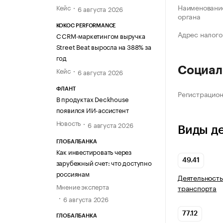
Наименование
Кейс
6 августа 2026
органа
KOKOC PERFORMANCE
Адрес налого
С CRM-маркетингом выручка
Street Beat выросла на 388% за
год
Социал
Кейс
6 августа 2026
ФЛАНТ
Регистрацио
В продуктах Deckhouse
появился ИИ-ассистент
Новость
6 августа 2026
Виды д
ГЛОБАЛБАНКА
Как инвестировать через
49.41
зарубежный счет: что доступно
россиянам
Деятельность
Мнение эксперта
транспорта
6 августа 2026
77.12
ГЛОБАЛБАНКА