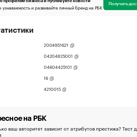
е профилем бизнеса и публикуйте новости
Получить дос
 узнаваемость и развивайте личный бренд на РБК
татистики
2004951621
04204825001
04604425101
16
4210015
есное на РБК
ко ваш авторитет зависит от атрибутов престижа? Тест д
в