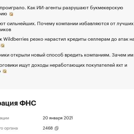
 проиграло. Как ИИ-агенты разрушают букмекерскую
рию
ют сильнейших. Почему компании избавляются от лучших
ников
к Wildberries резко нарастил кредиты селлерам до атак н
ики открыли новый способ вредить компаниям. Зачем им
оговики ищут доходы неработающих покупателей яхт и
р
рация ФНС
ации
20 января 2021
го органа
2468