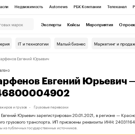
асли
Недвижимость
Autonews
РБК Компании
Телеканал
Р
К Курсы
РБК Life
Тренды
Визионеры
Национальные проекты
Эксперты
Кейсы
Мероприятия
О прое
онный клуб
Исследования
Кредитные рейтинги
Франшизы
Г
терия
IT и технологии
Малый бизнес
Маркетинг и прода
Проверка контрагентов
Политика
Экономика
Бизнес
арфенов Евгений Юрьевич
ы
ВЛЕНО
арфенов Евгений Юрьевич 
46800004902
ажиров и грузов
Грузовые перевозки
Евгений Юрьевич зарегистрирован 20.01.2021, в регионе — Красно
го грузового транспорта. ИП присвоены реквизиты ИНН: 240311
ы из публичных государственных источников.