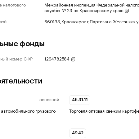
 налогового
Межрайонная инспекция Федеральной налог
службы № 23 по Красноярскому краю
вой
660133,Красноярск г,Партизана Железняка 
ьные фонды
нный номер СФР
1294782584
еятельности
46.31.11
ОСНОВНОЙ
 автомобильного грузового
Торговля оптовая свежим картоф
49.42