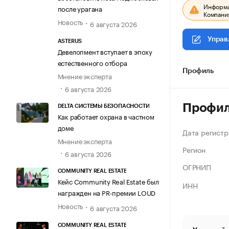
Информац
после урагана
Компания
Новость
6 августа 2026
Управ
ASTERUS
Девелопмент вступает в эпоху
естественного отбора
Профиль
Мнение эксперта
6 августа 2026
Профи
DELTA СИСТЕМЫ БЕЗОПАСНОСТИ
Как работает охрана в частном
доме
Дата регистр
Мнение эксперта
Регион
6 августа 2026
ОГРНИП
COMMUNITY REAL ESTATE
Кейс Community Real Estate был
ИНН
награжден на PR-премии LOUD
Новость
6 августа 2026
COMMUNITY REAL ESTATE