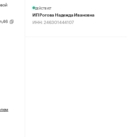
овой
ДЕЙСТВУЕТ
ИП Рогова Надежда Ивановна
ул,46
ИНН: 246301444107
елем