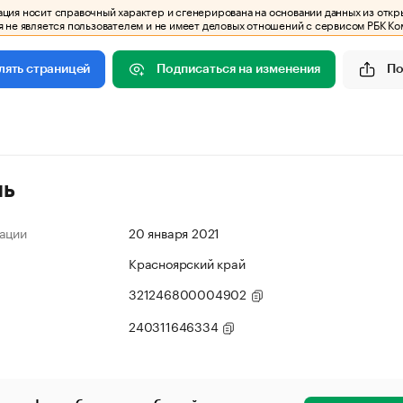
ия носит справочный характер и сгенерирована на основании данных из откр
 не является пользователем и не имеет деловых отношений с сервисом РБК Ко
Подписаться на изменения
По
лять страницей
ль
ации
20 января 2021
Красноярский край
321246800004902
240311646334