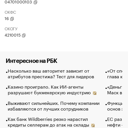
04701000103
ОКФС
16
ОКОГУ
4210015
Интересное на РБК
Насколько ваш авторитет зависит от
«От спор
атрибутов престижа? Тест для лидеров
глава ко
Казино проиграло. Как ИИ-агенты
«Деньги б
разрушают букмекерскую индустрию
Маск в и
Выживают сильнейших. Почему компании
Функции 
избавляются от лучших сотрудников
основ эф
Как банк Wildberries резко нарастил
ЕС разре
кредиты селлерам до атак на склады
нефти — 