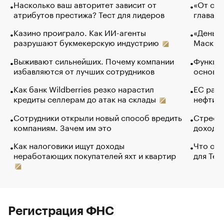
Насколько ваш авторитет зависит от
«От спо
атрибутов престижа? Тест для лидеров
глава к
Казино проиграло. Как ИИ-агенты
«Деньги
разрушают букмекерскую индустрию
Маск в 
Выживают сильнейших. Почему компании
Функции
избавляются от лучших сотрудников
основ э
Как банк Wildberries резко нарастил
ЕС раз
кредиты селлерам до атак на склады
нефти —
Сотрудники открыли новый способ вредить
Стресс 
компаниям. Зачем им это
доходов
Как налоговики ищут доходы
Что обв
неработающих покупателей яхт и квартир
для Tel
Регистрация ФНС