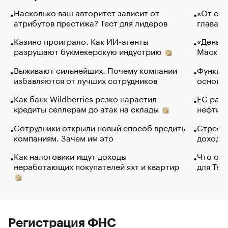
Насколько ваш авторитет зависит от
«От спо
атрибутов престижа? Тест для лидеров
глава к
Казино проиграло. Как ИИ-агенты
«Деньги
разрушают букмекерскую индустрию
Маск в 
Выживают сильнейших. Почему компании
Функции
избавляются от лучших сотрудников
основ э
Как банк Wildberries резко нарастил
ЕС раз
кредиты селлерам до атак на склады
нефти —
Сотрудники открыли новый способ вредить
Стресс 
компаниям. Зачем им это
доходов
Как налоговики ищут доходы
Что обв
неработающих покупателей яхт и квартир
для Tel
Регистрация ФНС