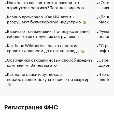
Насколько ваш авторитет зависит от
«От спо
атрибутов престижа? Тест для лидеров
глава к
Казино проиграло. Как ИИ-агенты
«Деньги
разрушают букмекерскую индустрию
Маск в 
Выживают сильнейших. Почему компании
Функции
избавляются от лучших сотрудников
основ э
Как банк Wildberries резко нарастил
ЕС раз
кредиты селлерам до атак на склады
нефти —
Сотрудники открыли новый способ вредить
Стресс 
компаниям. Зачем им это
доходов
Как налоговики ищут доходы
Что обв
неработающих покупателей яхт и квартир
для Tel
Регистрация ФНС