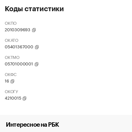
Коды статистики
ОКПО
2010309693
ОКАТО
05401367000
ОКТМО
05701000001
ОКФС
16
ОКОГУ
4210015
Интересное на РБК