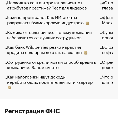
Насколько ваш авторитет зависит от
«От спо
атрибутов престижа? Тест для лидеров
глава к
Казино проиграло. Как ИИ-агенты
«Деньги
разрушают букмекерскую индустрию
Маск в 
Выживают сильнейших. Почему компании
Функции
избавляются от лучших сотрудников
основ э
Как банк Wildberries резко нарастил
ЕС раз
кредиты селлерам до атак на склады
нефти —
Сотрудники открыли новый способ вредить
Стресс 
компаниям. Зачем им это
доходов
Как налоговики ищут доходы
Что обв
неработающих покупателей яхт и квартир
для Tel
Регистрация ФНС