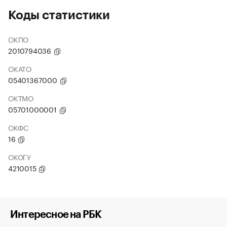
Коды статистики
ОКПО
2010794036
ОКАТО
05401367000
ОКТМО
05701000001
ОКФС
16
ОКОГУ
4210015
Интересное на РБК