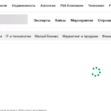
асли
Недвижимость
Autonews
РБК Компании
Телеканал
Р
К Курсы
РБК Life
Тренды
Визионеры
Национальные проекты
Эксперты
Кейсы
Мероприятия
О прое
уб
Исследования
Кредитные рейтинги
Франшизы
Газета
ия
IT и технологии
Малый бизнес
Маркетинг и продажи
Фина
Проверка контрагентов
Политика
Экономика
Бизнес
ы
инкаренко Максим Сергеевич