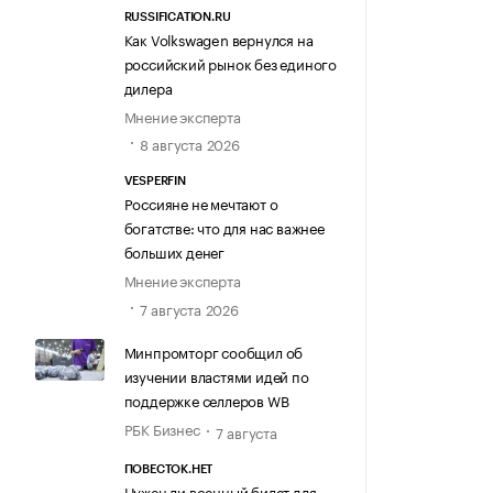
RUSSIFICATION.RU
Как Volkswagen вернулся на
российский рынок без единого
дилера
Мнение эксперта
8 августа 2026
VESPERFIN
Россияне не мечтают о
богатстве: что для нас важнее
больших денег
Мнение эксперта
7 августа 2026
Минпромторг сообщил об
изучении властями идей по
поддержке селлеров WB
РБК Бизнес
7 августа
ПОВЕСТОК.НЕТ
Нужен ли военный билет для