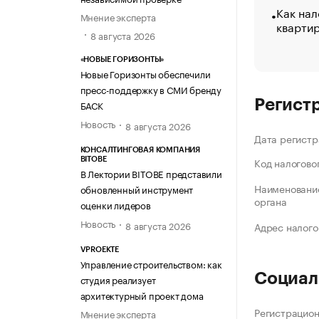
Как нал
Мнение эксперта
кварти
8 августа 2026
«НОВЫЕ ГОРИЗОНТЫ»
Новые Горизонты обеспечили
пресс-поддержку в СМИ бренду
Регист
БАСК
Новость
8 августа 2026
Дата регистр
КОНСАЛТИНГОВАЯ КОМПАНИЯ
Код налогово
BITOBE
В Лектории BITOBE представили
Наименование
обновленный инструмент
органа
оценки лидеров
Новость
8 августа 2026
Адрес налого
VPROEKTE
Управление строительством: как
Социал
студия реализует
архитектурный проект дома
Регистрацио
Мнение эксперта