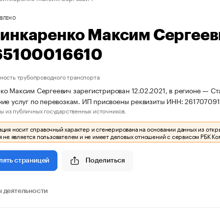
ВЛЕНО
инкаренко Максим Сергеев
65100016610
ность трубопроводного транспорта
о Максим Сергеевич зарегистрирован 12.02.2021, в регионе — Ста
ие услуг по перевозкам. ИП присвоены реквизиты ИНН: 26170709
ы из публичных государственных источников.
ия носит справочный характер и сгенерирована на основании данных из откр
 не является пользователем и не имеет деловых отношений с сервисом РБК Ко
Поделиться
лять страницей
 деятельности