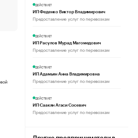
счастья
ДЕЙСТВУЕТ
Что обвинения против Павла Дурова значат для Tele
ИП Феденко Виктор Владимирович
пользователей
Предоставление услуг по перевозкам
ДЕЙСТВУЕТ
ИП Расулов Мурад Магомедович
Предоставление услуг по перевозкам
ДЕЙСТВУЕТ
ИП Адамьян Анна Владимировна
Предоставление услуг по перевозкам
овой
ДЕЙСТВУЕТ
ИП Саакян Агаси Сосевич
Предоставление услуг по перевозкам