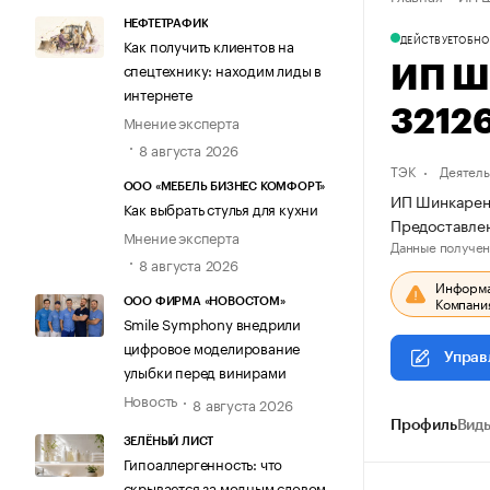
НЕФТЕТРАФИК
ДЕЙСТВУЕТ
ОБНО
Как получить клиентов на
спецтехнику: находим лиды в
ИП Ш
интернете
3212
Мнение эксперта
8 августа 2026
ТЭК
Деятель
ООО «МЕБЕЛЬ БИЗНЕС КОМФОРТ»
ИП Шинкаренк
Как выбрать стулья для кухни
Предоставлен
Мнение эксперта
Данные получен
8 августа 2026
Информац
Компания
ООО ФИРМА «НОВОСТОМ»
Smile Symphony внедрили
цифровое моделирование
Управ
улыбки перед винирами
Новость
8 августа 2026
Профиль
Виды
ЗЕЛЁНЫЙ ЛИСТ
Гипоаллергенность: что
скрывается за модным словом