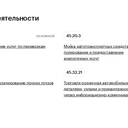
еятельности
45.20.3
ОСНОВНОЙ
ие услуг по перевозкам
Мойка автотранспортных средств
полирование и предоставление
аналогичных услуг
45.32.21
кладирование прочих грузов
Торговля розничная автомобиль
деталями, узлами и принадлежно
через информационно-коммуник