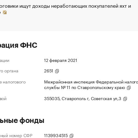
оговики ищут доходы неработающих покупателей яхт и
р
рация ФНС
ации
12 февраля 2021
го органа
2651
 налогового
Межрайонная инспекция Федеральной налог
службы № 11 по Ставропольскому краю
вой
355035, Ставрополь г, Советская ул,3
ьные фонды
нный номер СФР
1139934515