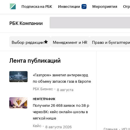
Подписка на РБК
Инвестиции
Мероприятия
Отр
Спорт
Школа управления РБК
РБК Образование
РБ
РБК Компании
Стиль
Крипто
РБК Бизнес-среда
Дискуссионный кл
Выбор редакции
Менеджмент и HR
Право и бухгалтер
Спецпроекты СПб
Конференции СПб
Спецпроекты
Технологии и медиа
Финансы
Рынок наличной валют
Лента публикаций
«Газпром» заметил антирекорд
по объему запасов газа в Европе
РБК Бизнес
8 августа
НЕФТЕТРАФИК
Получили 26 468 заявок по 38 р
через ВК: кейс онлайн-школы в
мягкой нише
Кейс
8 августа 2026
Главная
ИП Ш