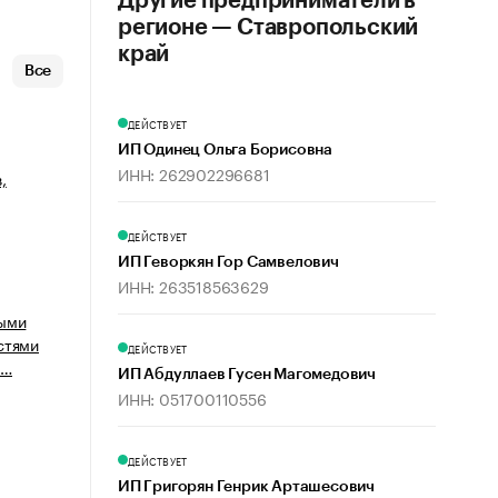
Другие предприниматели в
регионе — Ставропольский
край
Все
ДЕЙСТВУЕТ
ИП Одинец Ольга Борисовна
ИНН: 262902296681
,
ДЕЙСТВУЕТ
ИП Геворкян Гор Самвелович
ИНН: 263518563629
ными
стями
ДЕЙСТВУЕТ
а…
ИП Абдуллаев Гусен Магомедович
ИНН: 051700110556
ДЕЙСТВУЕТ
ИП Григорян Генрик Арташесович