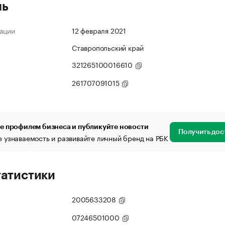
ль
ации
12 февраля 2021
Ставропольский край
321265100016610
261707091015
е профилем бизнеса и публикуйте новости
Получить дос
 узнаваемость и развивайте личный бренд на РБК
татистики
2005633208
07246501000