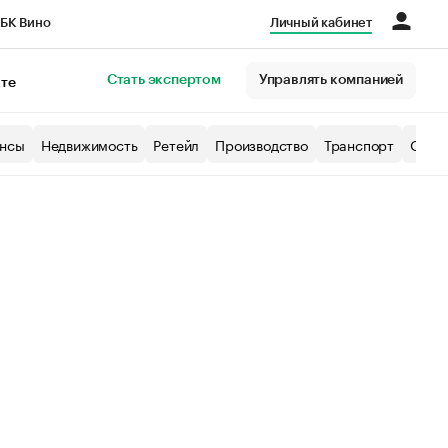
БК Вино
Личный кабинет
Город
Стать экспертом
Управлять компанией
кте
нсы
Недвижимость
Ретейл
Производство
Транспорт
Образ