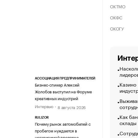
ОКТМО
ОКФС
ОКОГУ
Интер
Насколь
лидеро
АССОЦИАЦИЯ ПРЕДПРИНИМАТЕЛЕЙ
Казино
Бизнес-спикер Алексей
индуст
Жолобов выступил на Форуме
креативных индустрий
Выжива
сотруд
Интервью
8 августа 2026
Как бан
RULIZOR
склады
Почему рынок автомобилей с
пробегом нуждается в
Сотрудн
независимой проверке