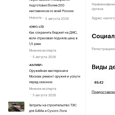
Наименование
подготовил более 200
органа
наставников со всей России
Новость
Адрес налого
5 августа 2026
«OWC» LTD
Как сохранить бюджет на ДМС,
Социал
если страховая подняла цену в
1,5 раза
Регистрацио
Мнение эксперта
5 августа 2026
«КАЛИБР»
Виды д
Оружейная мастерская в
Москве: ремонт оружия и услуги
перед сезоном
49.42
Мнение эксперта
Предоставлен
5 августа 2026
Затраты на строительство ТЭС
для БАМа и Сухого Лога