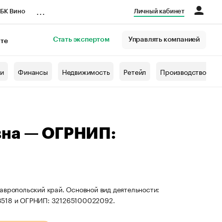
...
БК Вино
Личный кабинет
Стать экспертом
Управлять компанией
кте
азета
жи
Финансы
Недвижимость
Ретейл
Производство
вна — ОГРНИП:
авропольский край. Основной вид деятельности:
3518 и ОГРНИП: 321265100022092.