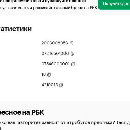
е профилем бизнеса и публикуйте новости
Получить дос
 узнаваемость и развивайте личный бренд на РБК
татистики
2006008056
07246501000
07546000001
16
4210015
есное на РБК
ко ваш авторитет зависит от атрибутов престижа? Тест д
в