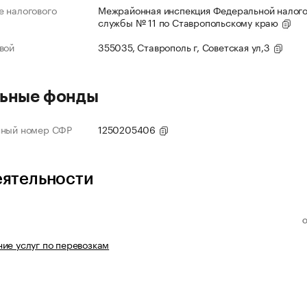
 налогового
Межрайонная инспекция Федеральной налог
службы № 11 по Ставропольскому краю
вой
355035, Ставрополь г, Советская ул,3
ьные фонды
нный номер СФР
1250205406
еятельности
ие услуг по перевозкам