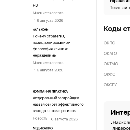
Управляйт
HD
Повышайте
Мнение эксперта
6 августа 2026
Коды с
«АЛЬКОН»
Почему стратегия,
позиционирование и
ОКПО
философия клиники
ОКАТО
неразделимы
Мнение эксперта
ОКТМО
6 августа 2026
ОКФС
ОКОГУ
КОМПАНИЯ ПРАКТИКА
Федеральный застройщик
назвал секрет эффективного
выхода в новые регионы
Интер
Новость
6 августа 2026
Насколь
лидеро
МЕДИКАПРО