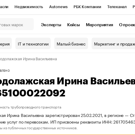
асли
Недвижимость
Autonews
РБК Компании
Телеканал
Р
К Курсы
РБК Life
Тренды
Визионеры
Национальные проекты
Эксперты
Кейсы
Мероприятия
О прое
онный клуб
Исследования
Кредитные рейтинги
Франшизы
Г
терия
IT и технологии
Малый бизнес
Маркетинг и прода
Проверка контрагентов
Политика
Экономика
Бизнес
одолажская Ирина Васильевна
ы
ВЛЕНО
одолажская Ирина Василье
65100022092
ность трубопроводного транспорта
ая Ирина Васильевна зарегистрирован 25.02.2021, в регионе — Ст
ие услуг по перевозкам. ИП присвоены реквизиты ИНН: 26170546
ы из публичных государственных источников.