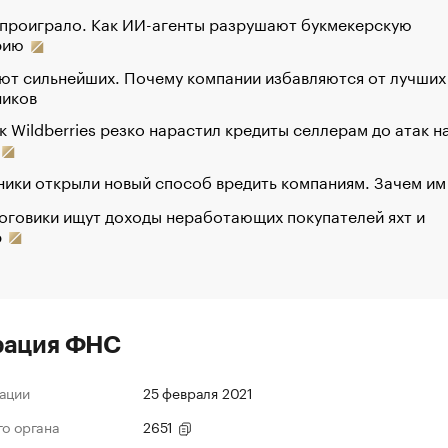
 проиграло. Как ИИ-агенты разрушают букмекерскую
рию
ют сильнейших. Почему компании избавляются от лучших
ников
к Wildberries резко нарастил кредиты селлерам до атак н
ики открыли новый способ вредить компаниям. Зачем им
оговики ищут доходы неработающих покупателей яхт и
р
рация ФНС
ации
25 февраля 2021
го органа
2651