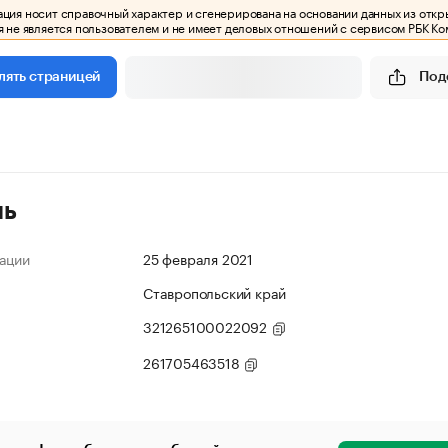
ия носит справочный характер и сгенерирована на основании данных из откр
 не является пользователем и не имеет деловых отношений с сервисом РБК Ко
Под
лять страницей
ль
ации
25 февраля 2021
Ставропольский край
321265100022092
261705463518