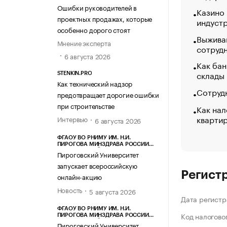
Ошибки руководителей в
Казино
проектных продажах, которые
индуст
особенно дорого стоят
Выжива
Мнение эксперта
сотруд
6 августа 2026
Как бан
склады
STENKIN.PRO
Как технический надзор
Сотрудн
предотвращает дорогие ошибки
при строительстве
Как нал
кварти
Интервью
6 августа 2026
ФГАОУ ВО РНИМУ ИМ. Н.И.
ПИРОГОВА МИНЗДРАВА РОССИИ
(ПИРОГОВСКИЙ УНИВЕРСИТЕТ)
Пироговский Университет
запускает всероссийскую
Регист
онлайн-акцию
Новость
5 августа 2026
Дата регистр
ФГАОУ ВО РНИМУ ИМ. Н.И.
Код налогово
ПИРОГОВА МИНЗДРАВА РОССИИ
(ПИРОГОВСКИЙ УНИВЕРСИТЕТ)
Пироговский Университет