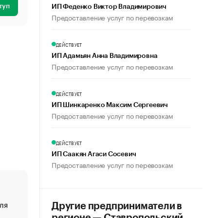
туп
ИП Феденко Виктор Владимирович
Предоставление услуг по перевозкам
ДЕЙСТВУЕТ
ИП Адамьян Анна Владимировна
Предоставление услуг по перевозкам
ДЕЙСТВУЕТ
ИП Шинкаренко Максим Сергеевич
Предоставление услуг по перевозкам
ДЕЙСТВУЕТ
ИП Саакян Агаси Сосевич
Предоставление услуг по перевозкам
ля
«От спорта тело стареет иначе». Как живет глава ко
Другие предприниматели в
создавшей GTA