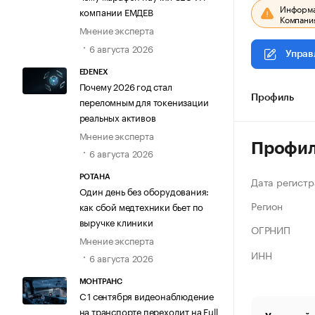
Информац
компании ЕМДЕВ
Компания
Мнение эксперта
6 августа 2026
Управ
EDENEX
Почему 2026 год стал
Профиль
переломным для токенизации
реальных активов
Мнение эксперта
Профи
6 августа 2026
РОТАНА
Дата регистр
Один день без оборудования:
Регион
как сбой медтехники бьет по
выручке клиники
ОГРНИП
Мнение эксперта
ИНН
6 августа 2026
МОНТРАНС
С 1 сентября видеонаблюдение
на транспорте переходит на Full