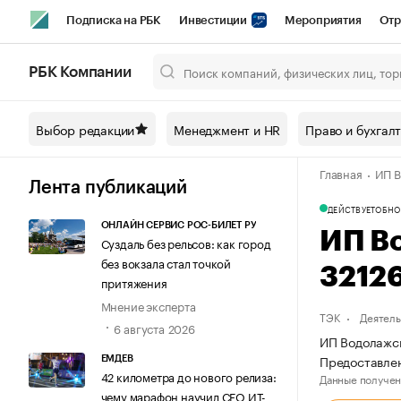
Подписка на РБК
Инвестиции
Мероприятия
Отр
Спорт
Школа управления РБК
РБК Образование
РБ
РБК Компании
Город
Стиль
Крипто
РБК Бизнес-среда
Дискусси
Выбор редакции
Менеджмент и HR
Право и бухгал
Спецпроекты СПб
Конференции СПб
Спецпроекты
Главная
ИП В
Технологии и медиа
Финансы
Рынок наличной валют
Лента публикаций
ДЕЙСТВУЕТ
ОБНО
ОНЛАЙН СЕРВИС РОС-БИЛЕТ РУ
ИП В
Суздаль без рельсов: как город
без вокзала стал точкой
3212
притяжения
Мнение эксперта
ТЭК
Деятель
6 августа 2026
ИП Водолажск
Предоставлен
ЕМДЕВ
42 километра до нового релиза:
Данные получен
чему марафон научил СЕО ИТ-