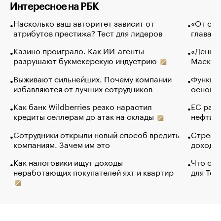
Интересное на РБК
Насколько ваш авторитет зависит от
«От спо
атрибутов престижа? Тест для лидеров
глава к
Казино проиграло. Как ИИ-агенты
«Деньги
разрушают букмекерскую индустрию
Маск в 
Выживают сильнейших. Почему компании
Функции
избавляются от лучших сотрудников
основ э
Как банк Wildberries резко нарастил
ЕС раз
кредиты селлерам до атак на склады
нефти —
Сотрудники открыли новый способ вредить
Стресс 
компаниям. Зачем им это
доходов
Как налоговики ищут доходы
Что обв
неработающих покупателей яхт и квартир
для Tel