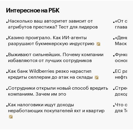
Интересное на РБК
Насколько ваш авторитет зависит от
«От спо
атрибутов престижа? Тест для лидеров
глава к
Казино проиграло. Как ИИ-агенты
«Деньги
разрушают букмекерскую индустрию
Маск в 
Выживают сильнейших. Почему компании
Функции
избавляются от лучших сотрудников
основ э
Как банк Wildberries резко нарастил
ЕС раз
кредиты селлерам до атак на склады
нефти —
Сотрудники открыли новый способ вредить
Стресс 
компаниям. Зачем им это
доходов
Как налоговики ищут доходы
Что обв
неработающих покупателей яхт и квартир
для Tel