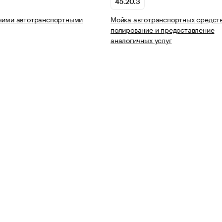
45.20.3
очими автотранспортными
Мойка автотранспортных средств
полирование и предоставление
аналогичных услуг