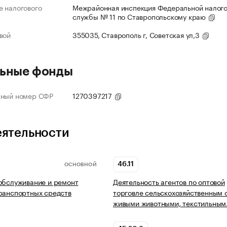
 налогового
Межрайонная инспекция Федеральной налог
службы № 11 по Ставропольскому краю
вой
355035, Ставрополь г, Советская ул,3
ьные фонды
нный номер СФР
1270397217
еятельности
46.11
ОСНОВНОЙ
обслуживание и ремонт
Деятельность агентов по оптовой
ранспортных средств
торговле сельскохозяйственным 
живыми животными, текстильны