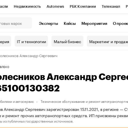
асли
Недвижимость
Autonews
РБК Компании
Телеканал
Р
К Курсы
РБК Life
Тренды
Визионеры
Национальные проекты
Эксперты
Кейсы
Мероприятия
О прое
онный клуб
Исследования
Кредитные рейтинги
Франшизы
Г
терия
IT и технологии
Малый бизнес
Маркетинг и прода
Проверка контрагентов
Политика
Экономика
Бизнес
олесников Александр Сергеевич
ы
ВЛЕНО
олесников Александр Серг
65100130382
обилями и автосервис
Техническое обслуживание и ремонт автотранспортн
в Александр Сергеевич зарегистрирован 15.11.2021, в регионе — С
 и ремонт прочих автотранспортных средств. ИП присвоены рекв
ы из публичных государственных источников.