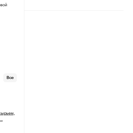
овой
Все
сырьем,
м…