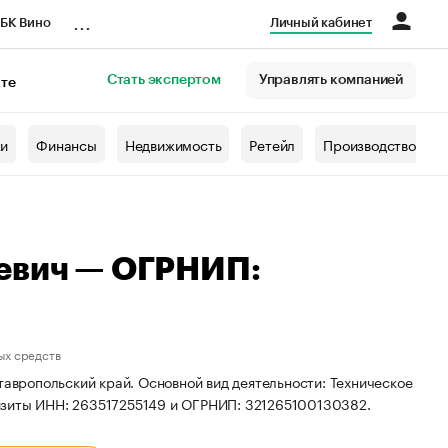
...
БК Вино
Личный кабинет
Стать экспертом
Управлять компанией
кте
азета
жи
Финансы
Недвижимость
Ретейл
Производство
еевич — ОГРНИП:
ых средств
тавропольский край. Основной вид деятельности: Техническое
изиты ИНН: 263517255149 и ОГРНИП: 321265100130382.