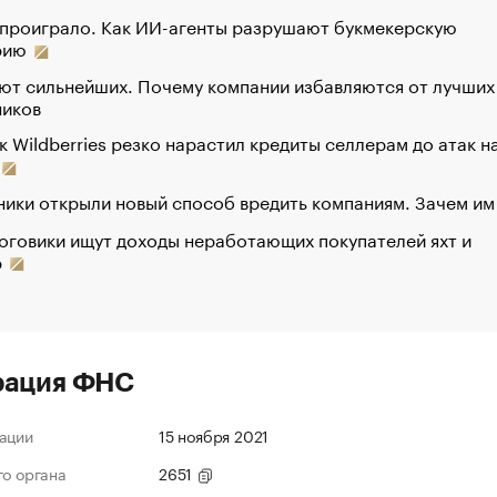
 проиграло. Как ИИ-агенты разрушают букмекерскую
рию
ют сильнейших. Почему компании избавляются от лучших
ников
к Wildberries резко нарастил кредиты селлерам до атак н
ики открыли новый способ вредить компаниям. Зачем им
оговики ищут доходы неработающих покупателей яхт и
р
рация ФНС
ации
15 ноября 2021
го органа
2651