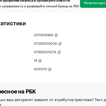
е профилем бизнеса и публикуйте новости
Получить дос
 узнаваемость и развивайте личный бренд на РБК
татистики
2011806569
07258000036
07558000276
16
4210015
есное на РБК
ко ваш авторитет зависит от атрибутов престижа? Тест д
в