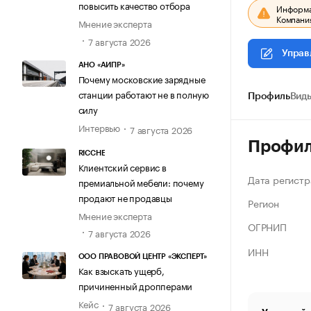
повысить качество отбора
Информац
Компания
Мнение эксперта
7 августа 2026
Управ
АНО «АИПР»
Почему московские зарядные
станции работают не в полную
Профиль
Виды
силу
Интервью
7 августа 2026
Профи
RICCHE
Клиентский сервис в
Дата регистр
премиальной мебели: почему
продают не продавцы
Регион
Мнение эксперта
ОГРНИП
7 августа 2026
ИНН
ООО ПРАВОВОЙ ЦЕНТР «ЭКСПЕРТ»
Как взыскать ущерб,
причиненный дропперами
Кейс
7 августа 2026