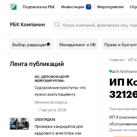
Подписка на РБК
Инвестиции
Мероприятия
Отр
Спорт
Школа управления РБК
РБК Образование
РБ
РБК Компании
Город
Стиль
Крипто
РБК Бизнес-среда
Дискусси
Выбор редакции
Менеджмент и HR
Право и бухгал
Спецпроекты СПб
Конференции СПб
Спецпроекты
Главная
ИП К
Технологии и медиа
Финансы
Рынок наличной валют
Лента публикаций
ДЕЙСТВУЕТ
ОБНО
АО «ДЕЛОВОЙ ЦЕНТР
ИП К
НЕЙРОХИРУРГИИ»
Судорожные приступы: что
3212
нужно знать пациенту
Мнение эксперта
Торговля автом
7 августа 2026
ИП Колеснико
СПЕКТРДАТА
обслуживание
Проверка кандидатов для
Данные получен
кадрового агентства: как