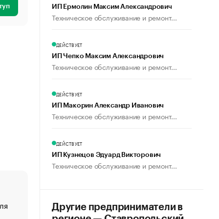
туп
ИП Ермолин Максим Александрович
Техническое обслуживание и ремонт...
ДЕЙСТВУЕТ
ИП Чепко Максим Александрович
Техническое обслуживание и ремонт...
ДЕЙСТВУЕТ
ИП Макорин Александр Иванович
Техническое обслуживание и ремонт...
ДЕЙСТВУЕТ
ИП Кузнецов Эдуард Викторович
Техническое обслуживание и ремонт...
ля
«От спорта тело стареет иначе». Как живет глава ко
Другие предприниматели в
создавшей GTA