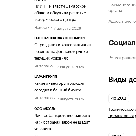
Наименование
НИИ ПГ и власти Самарской
органа
области обсудили развитие
исторического центра
Адрес налого
Новость
7 августа 2026
ВЫСШАЯ ШКОЛА ЭКОНОМИКИ
Социал
Оправдана ли консервативная
позиция на фондовом рынке в
Регистрацио
текущих условиях
Интервью
7 августа 2026
ЦАРАН ГРУПП
Виды д
Какие инвесторы приходят
сегодня в банный бизнес
Интервью
7 августа 2026
45.20.2
Техническое 
ООО «НССД»
Личное банкротство в мире: в
прочих автот
каких странах закон не щадит
человека
Мнение эксперта