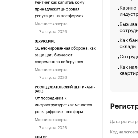
Рейтинг как капитал: кому
Казино
принадлежит цифровая
индуст
репутация на платформах
Выжива
Мнение эксперта
сотруд
7 августа 2026
Как бан
SERVICEPIPE
склады
Эшелонированная оборона: как
защищать бизнес от
Сотрудн
современных киберугроз
Как нал
Мнение эксперта
кварти
7 августа 2026
ИССЛЕДОВАТЕЛЬСКИЙ ЦЕНТР «АБП»
(ABL)
От посредника к
инфраструктуре: как меняется
Регист
роль цифровых платформ
Мнение эксперта
Дата регистр
7 августа 2026
Код налогово
НИИ ПГ