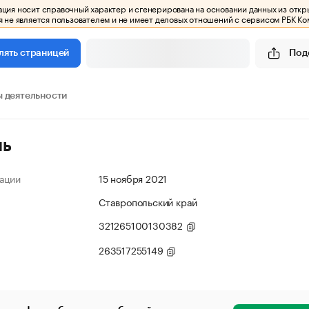
ия носит справочный характер и сгенерирована на основании данных из откр
 не является пользователем и не имеет деловых отношений с сервисом РБК Ко
Под
лять страницей
 деятельности
ль
ации
15 ноября 2021
Ставропольский край
321265100130382
263517255149