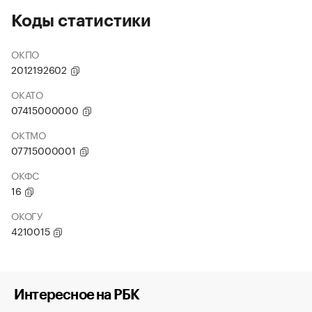
Коды статистики
ОКПО
2012192602
ОКАТО
07415000000
ОКТМО
07715000001
ОКФС
16
ОКОГУ
4210015
Интересное на РБК