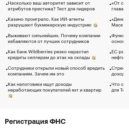
Насколько ваш авторитет зависит от
«От спо
атрибутов престижа? Тест для лидеров
глава к
Казино проиграло. Как ИИ-агенты
«Деньги
разрушают букмекерскую индустрию
Маск в 
Выживают сильнейших. Почему компании
Функции
избавляются от лучших сотрудников
основ э
Как банк Wildberries резко нарастил
ЕС раз
кредиты селлерам до атак на склады
нефти —
Сотрудники открыли новый способ вредить
Стресс 
компаниям. Зачем им это
доходов
Как налоговики ищут доходы
Что обв
неработающих покупателей яхт и квартир
для Tel
Регистрация ФНС