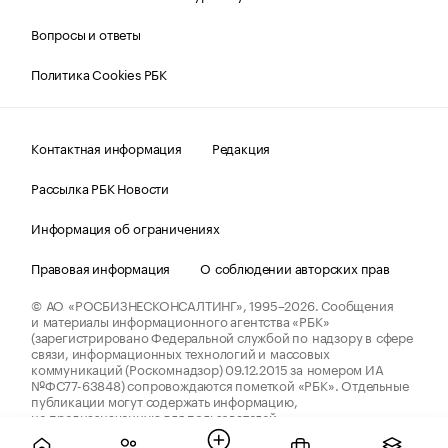
Вопросы и ответы
Политика Cookies РБК
Контактная информация
Редакция
Рассылка РБК Новости
Информация об ограничениях
Правовая информация
О соблюдении авторских прав
© АО «РОСБИЗНЕСКОНСАЛТИНГ»,
1995–2026.
Сообщения
и материалы информационного агентства «РБК»
(зарегистрировано Федеральной службой по надзору в сфере
связи, информационных технологий и массовых
коммуникаций (Роскомнадзор) 09.12.2015 за номером ИА
№ФС77-63848) сопровождаются пометкой «РБК». Отдельные
публикации могут содержать информацию,
не предназначенную для пользователей
до 18 лет.
companycardsfeedback@rbc.ru