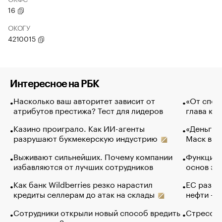
16
ОКОГУ
4210015
Интересное на РБК
Насколько ваш авторитет зависит от
«От спор
атрибутов престижа? Тест для лидеров
глава ко
Казино проиграло. Как ИИ-агенты
«Деньги б
разрушают букмекерскую индустрию
Маск в и
Выживают сильнейших. Почему компании
Функции 
избавляются от лучших сотрудников
основ эф
Как банк Wildberries резко нарастил
ЕС разре
кредиты селлерам до атак на склады
нефти — 
Сотрудники открыли новый способ вредить
Стресс о
компаниям. Зачем им это
доходов 