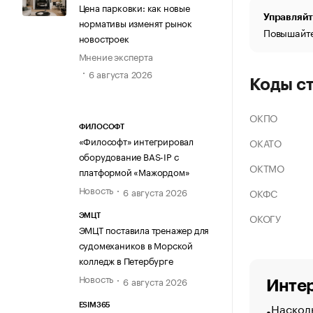
Цена парковки: как новые
Управляйт
нормативы изменят рынок
Повышайте
новостроек
Мнение эксперта
6 августа 2026
Коды с
ОКПО
ФИЛОСОФТ
«Философт» интегрировал
ОКАТО
оборудование BAS-IP с
ОКТМО
платформой «Мажордом»
Новость
6 августа 2026
ОКФС
ОКОГУ
ЭМЦТ
ЭМЦТ поставила тренажер для
судомехаников в Морской
колледж в Петербурге
Новость
6 августа 2026
Интер
Насколь
ESIM365