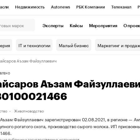
асли
Недвижимость
Autonews
РБК Компании
Телеканал
Р
К Курсы
РБК Life
Тренды
Визионеры
Национальные проекты
Эксперты
Кейсы
Мероприятия
О прое
онный клуб
Исследования
Кредитные рейтинги
Франшизы
Г
терия
IT и технологии
Малый бизнес
Маркетинг и прода
Проверка контрагентов
Политика
Экономика
Бизнес
айсаров Аъзам Файзуллаевич
ы
ВЛЕНО
айсаров Аъзам Файзуллаев
80100021466
ство
Животноводство
Аъзам Файзуллаевич зарегистрирован 02.08.2021, в регионе — Аму
упного рогатого скота, производство сырого молока. ИП присвое
1466.
ы из публичных государственных источников.