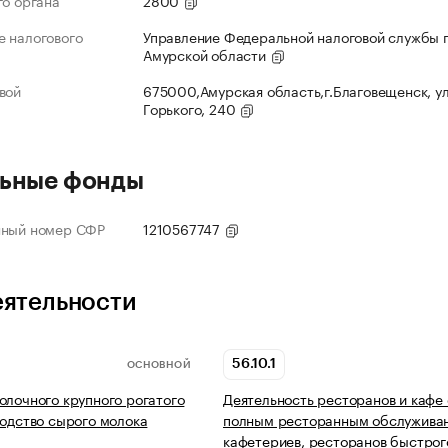
го органа
2800
 налогового
Управление Федеральной налоговой службы 
Амурской области
вой
675000,Амурская область,г.Благовещенск, ул
Горького, 240
ьные фонды
нный номер СФР
1210567747
еятельности
56.10.1
ОСНОВНОЙ
олочного крупного рогатого
Деятельность ресторанов и кафе 
водство сырого молока
полным ресторанным обслужива
кафетериев, ресторанов быстрог