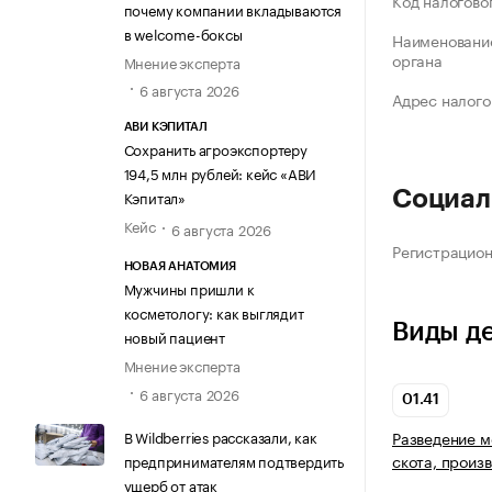
Код налогово
почему компании вкладываются
в welcome-боксы
Наименование
органа
Мнение эксперта
6 августа 2026
Адрес налого
АВИ КЭПИТАЛ
Сохранить агроэкспортеру
194,5 млн рублей: кейс «АВИ
Кэпитал»
Социал
Кейс
6 августа 2026
Регистрацио
НОВАЯ АНАТОМИЯ
Мужчины пришли к
косметологу: как выглядит
Виды д
новый пациент
Мнение эксперта
6 августа 2026
01.41
В Wildberries рассказали, как
Разведение м
скота, произ
предпринимателям подтвердить
ущерб от атак