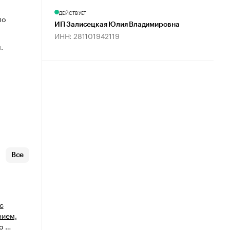
ДЕЙСТВУЕТ
по
ИП Залисецкая Юлия Владимировна
ИНН: 281101942119
.
Все
с
нием,
о …