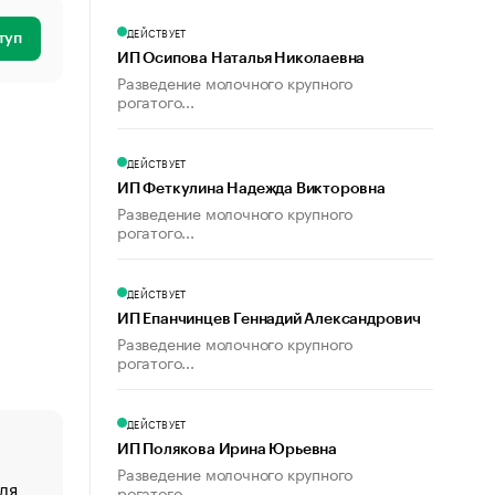
ДЕЙСТВУЕТ
туп
ИП Осипова Наталья Николаевна
Разведение молочного крупного
рогатого...
ДЕЙСТВУЕТ
ИП Феткулина Надежда Викторовна
Разведение молочного крупного
рогатого...
ДЕЙСТВУЕТ
ИП Епанчинцев Геннадий Александрович
Разведение молочного крупного
рогатого...
ДЕЙСТВУЕТ
ИП Полякова Ирина Юрьевна
Разведение молочного крупного
ля
«От спорта тело стареет иначе». Как живет глава ко
рогатого...