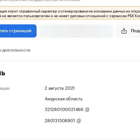
ия носит справочный характер и сгенерирована на основании данных из откр
 не является пользователем и не имеет деловых отношений с сервисом РБК Ко
Под
лять страницей
 деятельности
ль
ации
2 августа 2021
Амурская область
321280100021466
280131508901