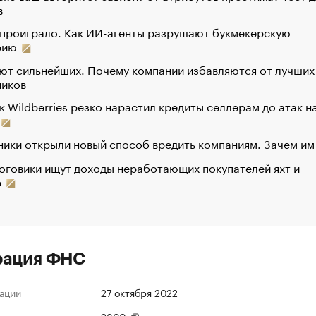
в
 проиграло. Как ИИ-агенты разрушают букмекерскую
рию
ют сильнейших. Почему компании избавляются от лучших
ников
к Wildberries резко нарастил кредиты селлерам до атак н
ики открыли новый способ вредить компаниям. Зачем им
оговики ищут доходы неработающих покупателей яхт и
р
рация ФНС
ации
27 октября 2022