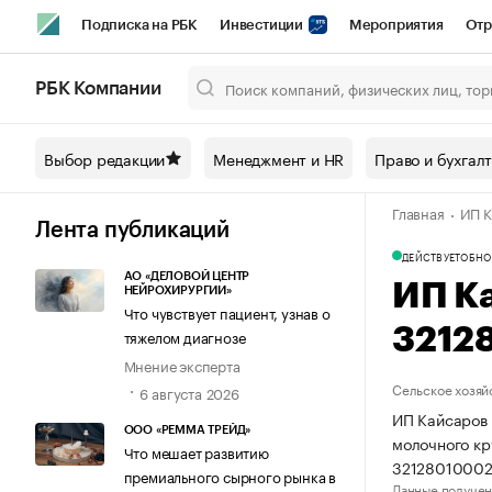
Подписка на РБК
Инвестиции
Мероприятия
Отр
Спорт
Школа управления РБК
РБК Образование
РБ
РБК Компании
Город
Стиль
Крипто
РБК Бизнес-среда
Дискусси
Выбор редакции
Менеджмент и HR
Право и бухгал
Спецпроекты СПб
Конференции СПб
Спецпроекты
Главная
ИП К
Технологии и медиа
Финансы
Рынок наличной валют
Лента публикаций
ДЕЙСТВУЕТ
ОБНО
АО «ДЕЛОВОЙ ЦЕНТР
ИП К
НЕЙРОХИРУРГИИ»
Что чувствует пациент, узнав о
3212
тяжелом диагнозе
Мнение эксперта
Сельское хозяй
6 августа 2026
ИП Кайсаров 
ООО «РЕММА ТРЕЙД»
молочного кр
Что мешает развитию
32128010002
премиального сырного рынка в
Данные получен