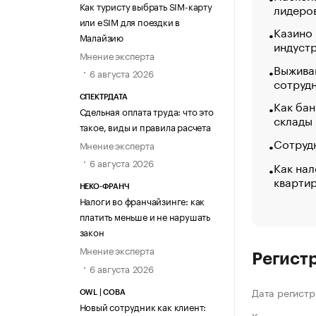
Как туристу выбрать SIM-карту
лидеро
или eSIM для поездки в
Казино
Малайзию
индуст
Мнение эксперта
Выжива
6 августа 2026
сотруд
СПЕКТРДАТА
Как бан
Сдельная оплата труда: что это
склады
такое, виды и правила расчета
Сотрудн
Мнение эксперта
6 августа 2026
Как нал
кварти
НЕКО-ФРАНЧ
Налоги во франчайзинге: как
платить меньше и не нарушать
закон
Мнение эксперта
Регист
6 августа 2026
Дата регистр
OWL | СОВА
Новый сотрудник как клиент: