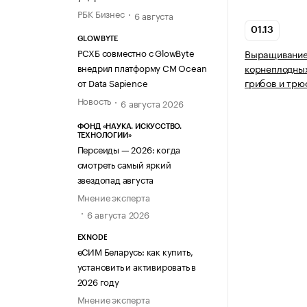
РБК Бизнес
6 августа
01.13
GLOWBYTE
РСХБ совместно с GlowByte
Выращивание
внедрил платформу CM Ocean
корнеплодных
грибов и трю
от Data Sapience
Новость
6 августа 2026
ФОНД «НАУКА. ИСКУССТВО.
ТЕХНОЛОГИИ»
Персеиды — 2026: когда
смотреть самый яркий
звездопад августа
Мнение эксперта
6 августа 2026
EXNODE
еСИМ Беларусь: как купить,
установить и активировать в
2026 году
Мнение эксперта