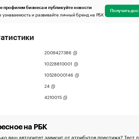
е профилем бизнеса и публикуйте новости
Получить дос
 узнаваемость и развивайте личный бренд на РБК
татистики
2009427386
10228810001
10528000146
24
4210015
есное на РБК
ко ваш авторитет зависит от атрибутов престижа? Тест д