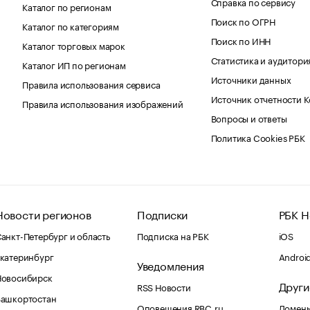
Справка по сервису
Каталог по регионам
Поиск по ОГРН
Каталог по категориям
Поиск по ИНН
Каталог торговых марок
Статистика и аудитори
Каталог ИП по регионам
Источники данных
Правила использования сервиса
Источник отчетности 
Правила использования изображений
Вопросы и ответы
Политика Cookies РБК
Новости регионов
Подписки
РБК Н
анкт-Петербург и область
Подписка на РБК
iOS
катеринбург
Androi
Уведомления
Новосибирск
Други
RSS Новости
Башкортостан
Оповещения RBC.ru
Домены