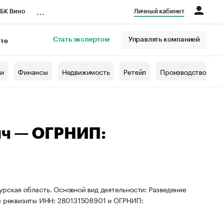
...
БК Вино
Личный кабинет
Стать экспертом
Управлять компанией
кте
азета
жи
Финансы
Недвижимость
Ретейл
Производство
ич — ОГРНИП:
рская область. Основной вид деятельности: Разведение
ны реквизиты ИНН: 280131508901 и ОГРНИП: