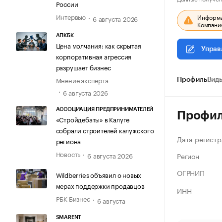
России
Интервью
Информац
6 августа 2026
Компания
АПКБК
Цена молчания: как скрытая
Управ
корпоративная агрессия
разрушает бизнес
Мнение эксперта
Профиль
Виды
6 августа 2026
АССОЦИАЦИЯ ПРЕДПРИНИМАТЕЛЕЙ
Профи
«Стройдебаты» в Калуге
собрали строителей калужского
Дата регистр
региона
Новость
Регион
6 августа 2026
ОГРНИП
Wildberries объявил о новых
мерах поддержки продавцов
ИНН
РБК Бизнес
6 августа
SMARENT