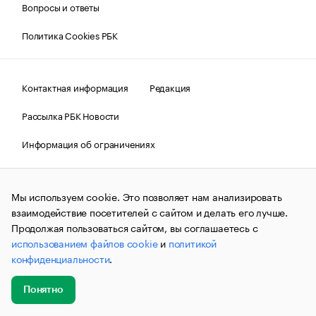
Вопросы и ответы
Политика Cookies РБК
Контактная информация
Редакция
Рассылка РБК Новости
Информация об ограничениях
Правовая информация
О соблюдении авторских прав
Мы используем cookie. Это позволяет нам анализировать
© АО «РОСБИЗНЕСКОНСАЛТИНГ»,
1995–2026.
Сообщения
и материалы информационного агентства «РБК»
взаимодействие посетителей с сайтом и делать его лучше.
(зарегистрировано Федеральной службой по надзору в сфере
Продолжая пользоваться сайтом, вы соглашаетесь с
связи, информационных технологий и массовых
использованием файлов cookie
и
политикой
коммуникаций (Роскомнадзор) 09.12.2015 за номером ИА
№ФС77-63848) сопровождаются пометкой «РБК». Отдельные
конфиденциальности
.
публикации могут содержать информацию,
не предназначенную для пользователей
до 18 лет.
companycardsfeedback@rbc.ru
Понятно
Добавить
Главное
Эксперты
Кейсы
Мероприятия