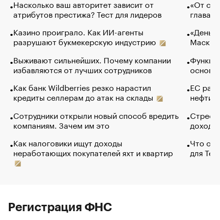
Насколько ваш авторитет зависит от
«От спо
атрибутов престижа? Тест для лидеров
глава к
Казино проиграло. Как ИИ-агенты
«Деньги
разрушают букмекерскую индустрию
Маск в 
Выживают сильнейших. Почему компании
Функции
избавляются от лучших сотрудников
основ э
Как банк Wildberries резко нарастил
ЕС раз
кредиты селлерам до атак на склады
нефти —
Сотрудники открыли новый способ вредить
Стресс 
компаниям. Зачем им это
доходов
Как налоговики ищут доходы
Что обв
неработающих покупателей яхт и квартир
для Tel
Регистрация ФНС