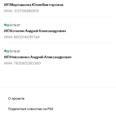
ИП Мартышова Юлия Викторовна
ИНН: 312706982815
ДЕЙСТВУЕТ
ИП Кочагин Андрей Александрович
ИНН: 860318081749
ДЕЙСТВУЕТ
ИП Никоненко Андрей Александрович
ИНН: 782065260360
О проекте
Поделиться новостью на РБК