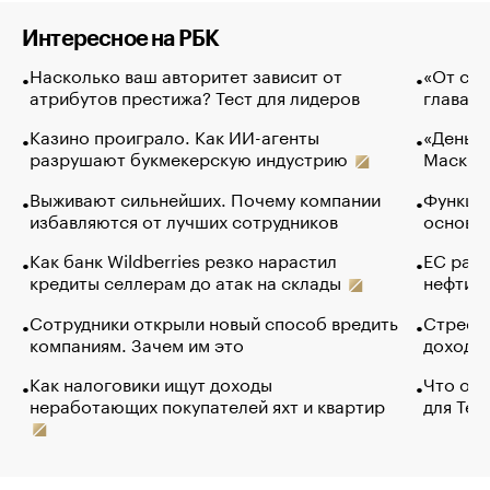
Интересное на РБК
Насколько ваш авторитет зависит от
«От спо
атрибутов престижа? Тест для лидеров
глава к
Казино проиграло. Как ИИ-агенты
«Деньги
разрушают букмекерскую индустрию
Маск в 
Выживают сильнейших. Почему компании
Функции
избавляются от лучших сотрудников
основ э
Как банк Wildberries резко нарастил
ЕС раз
кредиты селлерам до атак на склады
нефти —
Сотрудники открыли новый способ вредить
Стресс 
компаниям. Зачем им это
доходов
Как налоговики ищут доходы
Что обв
неработающих покупателей яхт и квартир
для Tel