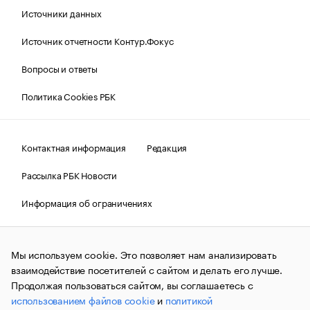
Источники данных
Источник отчетности Контур.Фокус
Вопросы и ответы
Политика Cookies РБК
Контактная информация
Редакция
Рассылка РБК Новости
Информация об ограничениях
Правовая информация
О соблюдении авторских прав
Мы используем cookie. Это позволяет нам анализировать
© АО «РОСБИЗНЕСКОНСАЛТИНГ»,
1995–2026.
Сообщения
и материалы информационного агентства «РБК»
взаимодействие посетителей с сайтом и делать его лучше.
(зарегистрировано Федеральной службой по надзору в сфере
Продолжая пользоваться сайтом, вы соглашаетесь с
связи, информационных технологий и массовых
использованием файлов cookie
и
политикой
коммуникаций (Роскомнадзор) 09.12.2015 за номером ИА