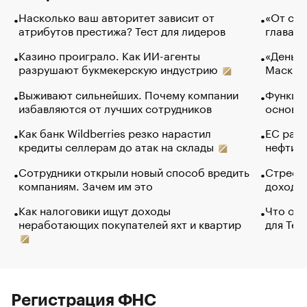
Насколько ваш авторитет зависит от
«От спо
атрибутов престижа? Тест для лидеров
глава к
Казино проиграло. Как ИИ-агенты
«Деньги
разрушают букмекерскую индустрию
Маск в 
Выживают сильнейших. Почему компании
Функции
избавляются от лучших сотрудников
основ э
Как банк Wildberries резко нарастил
ЕС раз
кредиты селлерам до атак на склады
нефти —
Сотрудники открыли новый способ вредить
Стресс 
компаниям. Зачем им это
доходов
Как налоговики ищут доходы
Что обв
неработающих покупателей яхт и квартир
для Tel
Регистрация ФНС