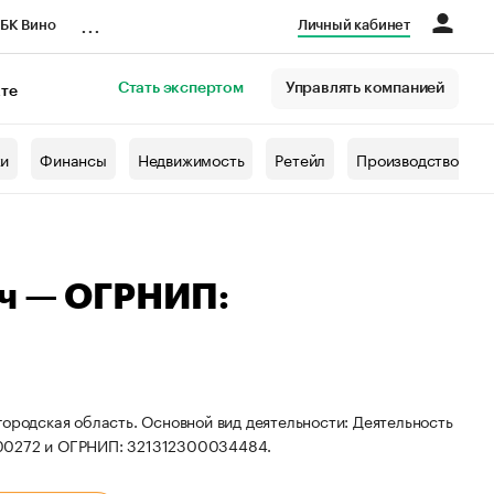
...
БК Вино
Личный кабинет
Стать экспертом
Управлять компанией
кте
азета
жи
Финансы
Недвижимость
Ретейл
Производство
ич — ОГРНИП:
городская область. Основной вид деятельности: Деятельность
100272 и ОГРНИП: 321312300034484.