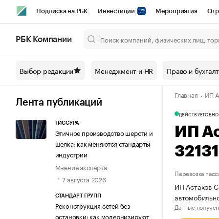
Подписка на РБК
Инвестиции
Мероприятия
Отр
Спорт
Школа управления РБК
РБК Образование
РБ
РБК Компании
Город
Стиль
Крипто
РБК Бизнес-среда
Дискусси
Выбор редакции
Менеджмент и HR
Право и бухгал
Спецпроекты СПб
Конференции СПб
Спецпроекты
Главная
ИП А
Технологии и медиа
Финансы
Рынок наличной валют
Лента публикаций
ДЕЙСТВУЕТ
ОБНО
ТИССУРА
ИП А
Этичное производство шерсти и
шелка: как меняются стандарты
3213
индустрии
Мнение эксперта
Перевозка пасс
7 августа 2026
ИП Астахов С
автомобильно
СТАНДАРТ ГРУПП
Реконструкция сетей без
Данные получен
остановки: как модернизируют