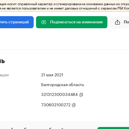
ия носит справочный характер и сгенерирована на основании данных из откр
 не является пользователем и не имеет деловых отношений с сервисом РБК Ко
Подписаться на изменения
По
лять страницей
ль
ации
21 мая 2021
Белгородская область
321312300034484
730602100272