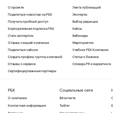
О проекте
Лента публикаций
Поделиться новостью на РБК
Эксперты
Получить пробный доступ
Выбор редакции
Корпоративная подписка РБК
Кейсы
Стать экспертом
Вебинары
Отзывы о вашей компании
Мероприятия
Поделиться кейсом
Учебник РБК Компании
Создать профиль группы компаний
Статьи о бизнесе
Отзывы о сервисе
Словарь PR и маркетинга
Сертифицированные партнеры
РБК
Социальные сети
О компании
ВКонтакте
С
Контактная информация
Twitter
Е
Редакция
Одноклассники