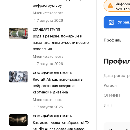
Информац
инфраструктуру
Компания
Мнение эксперта
7 августа 2026
Управ
СТАНДАРТ ГРУПП
Вода в резерве: пожарные и
Профиль
накопительные емкости нового
поколения
Мнение эксперта
Профи
7 августа 2026
ООО «ДАЙМОНД СМАРТ»
Дата регистр
Recraft AI: как использовать
Регион
нейросеть для создания
картинок и дизайна
ОГРНИП
Мнение эксперта
ИНН
7 августа 2026
ООО «ДАЙМОНД СМАРТ»
Как использовать нейросеть LTX
Studio AI для создания видео