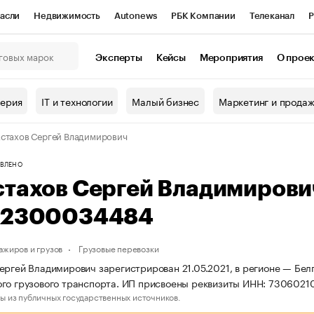
асли
Недвижимость
Autonews
РБК Компании
Телеканал
Р
К Курсы
РБК Life
Тренды
Визионеры
Национальные проекты
Эксперты
Кейсы
Мероприятия
О прое
онный клуб
Исследования
Кредитные рейтинги
Франшизы
Г
терия
IT и технологии
Малый бизнес
Маркетинг и прода
Проверка контрагентов
Политика
Экономика
Бизнес
стахов Сергей Владимирович
ы
ВЛЕНО
стахов Сергей Владимиров
12300034484
ажиров и грузов
Грузовые перевозки
ергей Владимирович зарегистрирован 21.05.2021, в регионе — Бел
го грузового транспорта. ИП присвоены реквизиты ИНН: 730602
ы из публичных государственных источников.