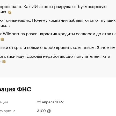
 проиграло. Как ИИ-агенты разрушают букмекерскую
рию
ют сильнейших. Почему компании избавляются от лучших
ников
к Wildberries резко нарастил кредиты селлерам до атак н
ики открыли новый способ вредить компаниям. Зачем им
оговики ищут доходы неработающих покупателей яхт и
р
рация ФНС
ации
22 апреля 2022
го органа
3100