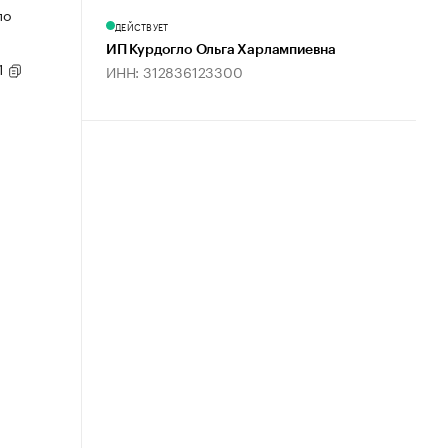
по
ДЕЙСТВУЕТ
ИП Курдогло Ольга Харлампиевна
1
ИНН: 312836123300