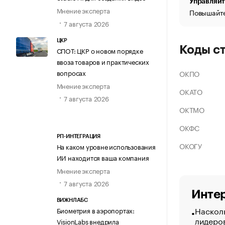
Управляйт
Мнение эксперта
Повышайте
7 августа 2026
ЦКР
Коды с
СПОТ: ЦКР о новом порядке
ввоза товаров и практических
вопросах
ОКПО
Мнение эксперта
ОКАТО
7 августа 2026
ОКТМО
ОКФС
РП-ИНТЕГРАЦИЯ
ОКОГУ
На каком уровне использования
ИИ находится ваша компания
Мнение эксперта
7 августа 2026
Интер
ВИЖНЛАБС
Насколь
Биометрия в аэропортах:
лидеро
VisionLabs внедрила