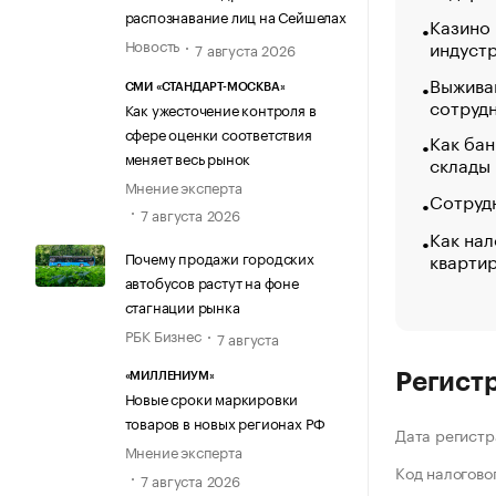
распознавание лиц на Сейшелах
Казино
индуст
Новость
7 августа 2026
Выжива
СМИ «СТАНДАРТ-МОСКВА»
сотруд
Как ужесточение контроля в
сфере оценки соответствия
Как бан
меняет весь рынок
склады
Мнение эксперта
Сотрудн
7 августа 2026
Как нал
кварти
Почему продажи городских
автобусов растут на фоне
стагнации рынка
РБК Бизнес
7 августа
Регист
«МИЛЛЕНИУМ»
Новые сроки маркировки
товаров в новых регионах РФ
Дата регистр
Мнение эксперта
Код налогово
7 августа 2026