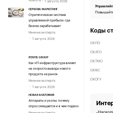
7 августа 2026
Управляйт
СЕРКОВА МАРКЕТИНГ
Повышайте
Стратегическая система
управляемой прибыли: где
бизнес зарабатывает
Коды с
Мнение эксперта
7 августа 2026
ОКПО
ОКАТО
ITENTIS GROUP
ОКТМО
Как ИТ-инфраструктура влияет
на скорость вывода нового
ОКФС
продукта на рынок
ОКОГУ
Мнение эксперта
7 августа 2026
НОВАЯ АНАТОМИЯ
Аппараты и уколы: почему
Интер
спрос смещается и в чем подвох
Насколь
Мнение эксперта