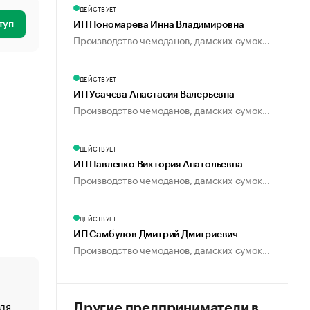
ДЕЙСТВУЕТ
туп
ИП Пономарева Инна Владимировна
Производство чемоданов, дамских сумок...
ДЕЙСТВУЕТ
ИП Усачева Анастасия Валерьевна
Производство чемоданов, дамских сумок...
ДЕЙСТВУЕТ
ИП Павленко Виктория Анатольевна
Производство чемоданов, дамских сумок...
ДЕЙСТВУЕТ
ИП Самбулов Дмитрий Дмитриевич
Производство чемоданов, дамских сумок...
ля
«От спорта тело стареет иначе». Как живет глава ко
Другие предприниматели в