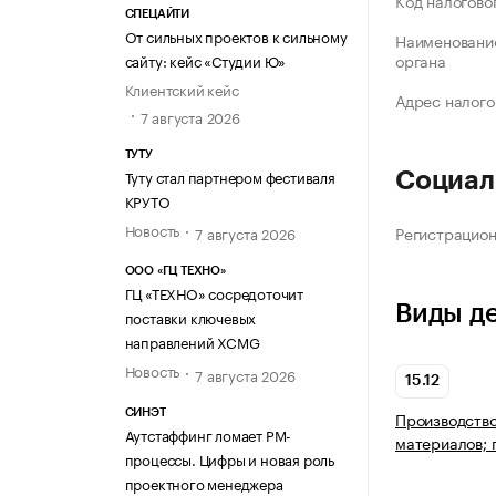
Код налогово
СПЕЦАЙТИ
От сильных проектов к сильному
Наименование
органа
сайту: кейс «Студии Ю»
Клиентский кейс
Адрес налого
7 августа 2026
ТУТУ
Туту стал партнером фестиваля
Социал
КРУТО
Новость
Регистрацио
7 августа 2026
ООО «ГЦ ТЕХНО»
ГЦ «ТЕХНО» сосредоточит
Виды д
поставки ключевых
направлений XCMG
Новость
7 августа 2026
15.12
СИНЭТ
Производство
Аутстаффинг ломает PM-
материалов; 
процессы. Цифры и новая роль
проектного менеджера