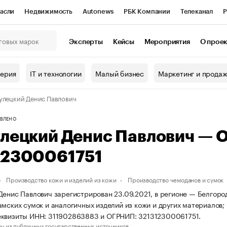
асли
Недвижимость
Autonews
РБК Компании
Телеканал
Р
К Курсы
РБК Life
Тренды
Визионеры
Национальные проекты
Эксперты
Кейсы
Мероприятия
О прое
онный клуб
Исследования
Кредитные рейтинги
Франшизы
Г
терия
IT и технологии
Малый бизнес
Маркетинг и прода
Проверка контрагентов
Политика
Экономика
Бизнес
улецкий Денис Павлович
ы
ВЛЕНО
улецкий Денис Павлович — 
12300061751
Производство кожи и изделий из кожи
Производство чемоданов и сумок
Денис Павлович зарегистрирован 23.09.2021, в регионе — Белгоро
амских сумок и аналогичных изделий из кожи и других материалов;
еквизиты ИНН: 311902863883 и ОГРНИП: 321312300061751.
ы из публичных государственных источников.