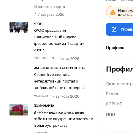
Мнение эксперта
Информац
7 августа 2026
Компания
КРОС
КРОС представил
Управ
«Национальный индекс
тревожностей» за II квартал
Профиль
2026г
Новость
7 августа 2026
Профи
«ЛАБОРАТОРИЯ КАСПЕРСКОГО»
Kaspersky запустила
интерактивный портал о
Дата регистр
глобальной сети партнеров
Регион
Новость
7 августа 2026
ОГРНИП
ДОМИНАНТА
В «НУН» ведутся финальные
ИНН
работы по внутренним системам
и благоустройству
Новость