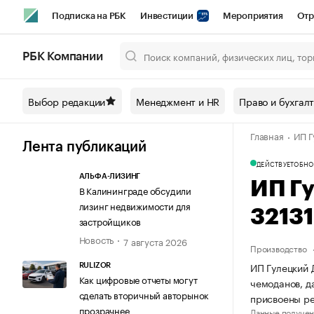
Подписка на РБК
Инвестиции
Мероприятия
Отр
Спорт
Школа управления РБК
РБК Образование
РБ
РБК Компании
Город
Стиль
Крипто
РБК Бизнес-среда
Дискусси
Выбор редакции
Менеджмент и HR
Право и бухгал
Спецпроекты СПб
Конференции СПб
Спецпроекты
Главная
ИП Г
Технологии и медиа
Финансы
Рынок наличной валют
Лента публикаций
ДЕЙСТВУЕТ
ОБНО
АЛЬФА-ЛИЗИНГ
ИП Г
В Калининграде обсудили
лизинг недвижимости для
3213
застройщиков
Новость
7 августа 2026
Производство
ИП Гулецкий 
RULIZOR
Как цифровые отчеты могут
чемоданов, д
сделать вторичный авторынок
присвоены р
прозрачнее
Данные получен