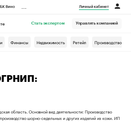
...
БК Вино
Личный кабинет
Стать экспертом
Управлять компанией
кте
азета
жи
Финансы
Недвижимость
Ретейл
Производство
ОГРНИП:
дская область. Основной вид деятельности: Производство
 производство шорно-седельных и других изделий из кожи. ИП