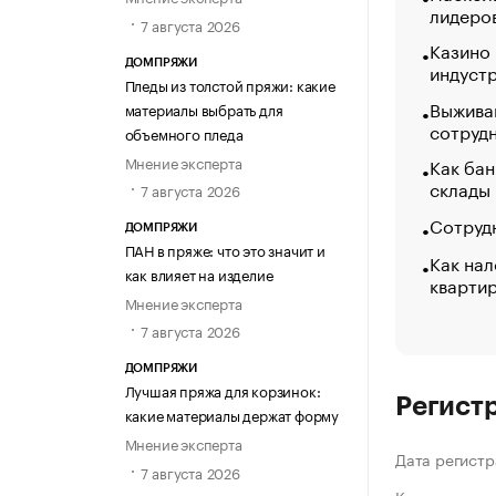
лидеро
7 августа 2026
Казино
ДОМПРЯЖИ
индуст
Пледы из толстой пряжи: какие
Выжива
материалы выбрать для
сотруд
объемного пледа
Мнение эксперта
Как бан
склады
7 августа 2026
Сотрудн
ДОМПРЯЖИ
ПАН в пряже: что это значит и
Как нал
как влияет на изделие
кварти
Мнение эксперта
7 августа 2026
ДОМПРЯЖИ
Лучшая пряжа для корзинок:
Регист
какие материалы держат форму
Мнение эксперта
Дата регистр
7 августа 2026