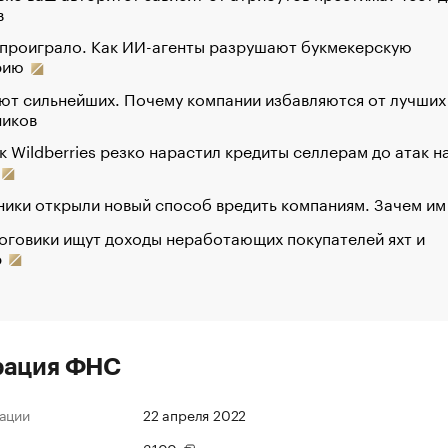
в
 проиграло. Как ИИ-агенты разрушают букмекерскую
рию
ют сильнейших. Почему компании избавляются от лучших
ников
к Wildberries резко нарастил кредиты селлерам до атак н
ики открыли новый способ вредить компаниям. Зачем им
оговики ищут доходы неработающих покупателей яхт и
р
рация ФНС
ации
22 апреля 2022