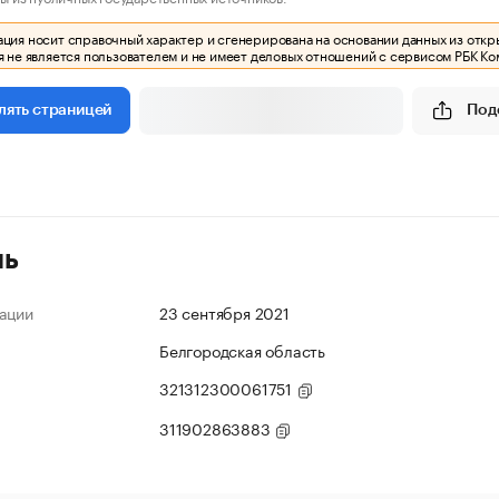
ия носит справочный характер и сгенерирована на основании данных из откр
 не является пользователем и не имеет деловых отношений с сервисом РБК Ко
Под
лять страницей
ль
ации
23 сентября 2021
Белгородская область
321312300061751
311902863883