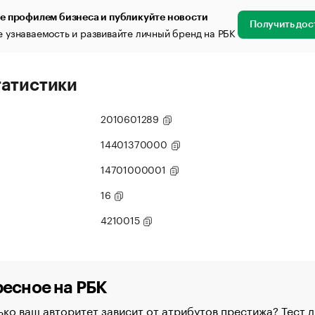
е профилем бизнеса и публикуйте новости
Получить дос
 узнаваемость и развивайте личный бренд на РБК
татистики
2010601289
14401370000
14701000001
16
4210015
есное на РБК
ко ваш авторитет зависит от атрибутов престижа? Тест д