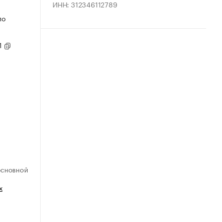
ИНН: 312346112789
по
1
ОСНОВНОЙ
х