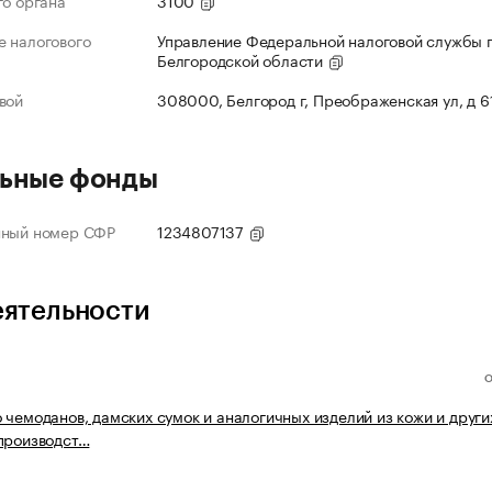
го органа
3100
 налогового
Управление Федеральной налоговой службы 
Белгородской области
вой
308000, Белгород г, Преображенская ул, д 6
ьные фонды
нный номер СФР
1234807137
еятельности
 чемоданов, дамских сумок и аналогичных изделий из кожи и други
производст…