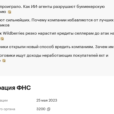
 проиграло. Как ИИ-агенты разрушают букмекерскую
рию
ют сильнейших. Почему компании избавляются от лучших
ников
к Wildberries резко нарастил кредиты селлерам до атак н
ики открыли новый способ вредить компаниям. Зачем им
оговики ищут доходы неработающих покупателей яхт и
р
рация ФНС
ации
25 мая 2023
го органа
3200