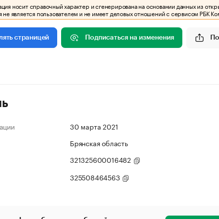
ия носит справочный характер и сгенерирована на основании данных из откр
 не является пользователем и не имеет деловых отношений с сервисом РБК Ко
Подписаться на изменения
По
лять страницей
ль
ации
30 марта 2021
Брянская область
321325600016482
325508464563