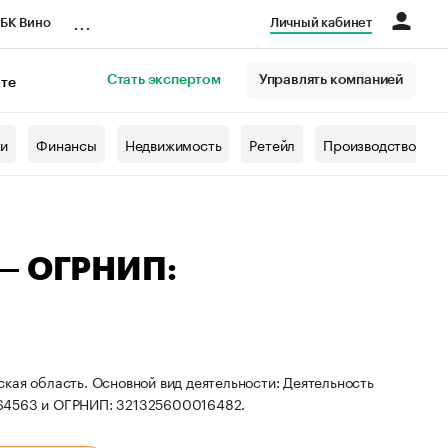
...
БК Вино
Личный кабинет
Стать экспертом
Управлять компанией
кте
азета
жи
Финансы
Недвижимость
Ретейл
Производство
 — ОГРНИП:
кая область. Основной вид деятельности: Деятельность
464563 и ОГРНИП: 321325600016482.