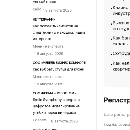
мягкой нише
Казино
Кейс
8 августа 2026
индуст
НЕФТЕТРАФИК
Выжива
Как получить клиентов на
сотруд
спецтехнику: находим лиды в
Как бан
интернете
склады
Мнение эксперта
Сотрудн
8 августа 2026
Как нал
ООО «МЕБЕЛЬ БИЗНЕС КОМФОРТ»
кварти
Как выбрать стулья для кухни
Мнение эксперта
8 августа 2026
ООО ФИРМА «НОВОСТОМ»
Smile Symphony внедрили
Регист
цифровое моделирование
улыбки перед винирами
Дата регистр
Новость
8 августа 2026
Код налогово