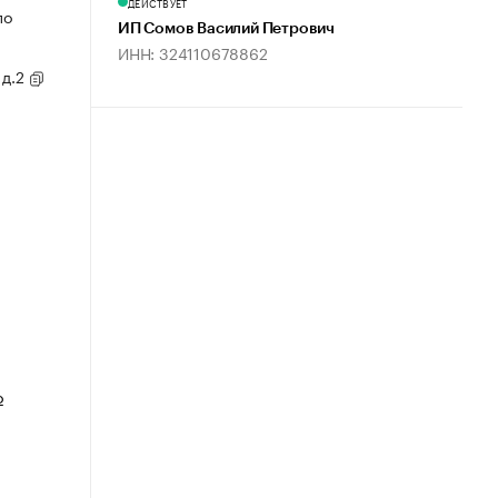
ДЕЙСТВУЕТ
по
ИП Сомов Василий Петрович
ИНН: 324110678862
 д.2
о