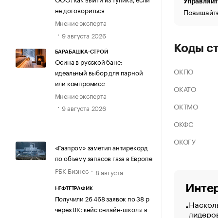
Управляйт
не договориться
Повышайте
Мнение эксперта
9 августа 2026
Коды с
БАРАБАШКА-СТРОЙ
Осина в русской бане:
ОКПО
идеальный выбор для парной
или компромисс
ОКАТО
Мнение эксперта
ОКТМО
9 августа 2026
ОКФС
ОКОГУ
«Газпром» заметил антирекорд
по объему запасов газа в Европе
РБК Бизнес
8 августа
Интер
НЕФТЕТРАФИК
Получили 26 468 заявок по 38 р
Насколь
через ВК: кейс онлайн-школы в
лидеро