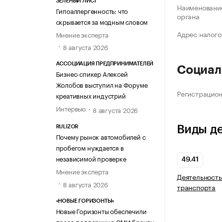
ЗЕЛЁНЫЙ ЛИСТ
Наименование
Гипоаллергенность: что
органа
скрывается за модным словом
Адрес налого
Мнение эксперта
8 августа 2026
АССОЦИАЦИЯ ПРЕДПРИНИМАТЕЛЕЙ
Социал
Бизнес-спикер Алексей
Жолобов выступил на Форуме
Регистрацио
креативных индустрий
Интервью
8 августа 2026
Виды д
RULIZOR
Почему рынок автомобилей с
пробегом нуждается в
независимой проверке
49.41
Мнение эксперта
Деятельность
8 августа 2026
транспорта
«НОВЫЕ ГОРИЗОНТЫ»
Новые Горизонты обеспечили
пресс-поддержку в СМИ бренду