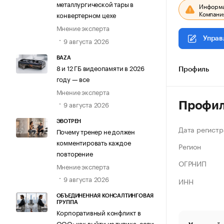
металлургической тары в
Информац
Компания
конвертерном цехе
Мнение эксперта
Управ
9 августа 2026
BAZA
8 и 12 ГБ видеопамяти в 2026
Профиль
году — все
Мнение эксперта
9 августа 2026
Профи
ЭВОТРЕН
Дата регистр
Почему тренер не должен
комментировать каждое
Регион
повторение
ОГРНИП
Мнение эксперта
9 августа 2026
ИНН
ОБЪЕДИНЕННАЯ КОНСАЛТИНГОВАЯ
ГРУППА
Корпоративный конфликт в
ООО: как выйти из тупика, если