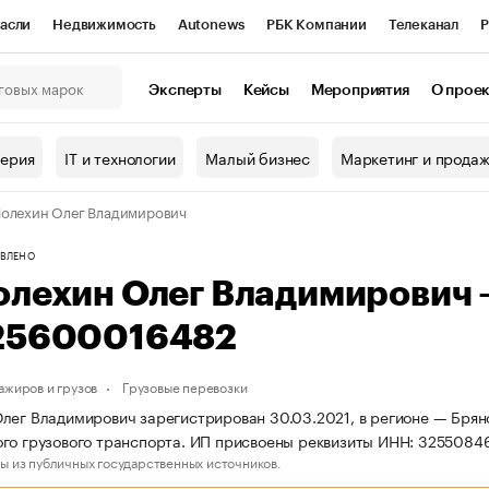
асли
Недвижимость
Autonews
РБК Компании
Телеканал
Р
К Курсы
РБК Life
Тренды
Визионеры
Национальные проекты
Эксперты
Кейсы
Мероприятия
О прое
онный клуб
Исследования
Кредитные рейтинги
Франшизы
Г
терия
IT и технологии
Малый бизнес
Маркетинг и прода
Проверка контрагентов
Политика
Экономика
Бизнес
олехин Олег Владимирович
ы
ВЛЕНО
олехин Олег Владимирович
25600016482
ажиров и грузов
Грузовые перевозки
лег Владимирович зарегистрирован 30.03.2021, в регионе — Брянс
го грузового транспорта. ИП присвоены реквизиты ИНН: 325508
ы из публичных государственных источников.