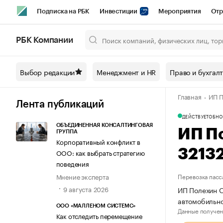
Подписка на РБК
Инвестиции
Мероприятия
Отр
Спорт
Школа управления РБК
РБК Образование
РБ
РБК Компании
Город
Стиль
Крипто
РБК Бизнес-среда
Дискусси
Выбор редакции
Менеджмент и HR
Право и бухгал
Спецпроекты СПб
Конференции СПб
Спецпроекты
Главная
ИП П
Технологии и медиа
Финансы
Рынок наличной валют
Лента публикаций
ДЕЙСТВУЕТ
ОБНО
ОБЪЕДИНЕННАЯ КОНСАЛТИНГОВАЯ
ИП П
ГРУППА
Корпоративный конфликт в
3213
ООО: как выбрать стратегию
поведения
Мнение эксперта
Перевозка пасс
9 августа 2026
ИП Полехин О
автомобильно
ООО «МАЛЛЕНОМ СИСТЕМС»
Данные получен
Как отследить перемещение