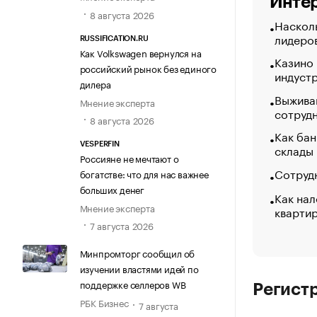
Интер
8 августа 2026
Насколь
лидеро
RUSSIFICATION.RU
Как Volkswagen вернулся на
Казино
российский рынок без единого
индуст
дилера
Выжива
Мнение эксперта
сотруд
8 августа 2026
Как бан
VESPERFIN
склады
Россияне не мечтают о
Сотрудн
богатстве: что для нас важнее
больших денег
Как нал
Мнение эксперта
кварти
7 августа 2026
Минпромторг сообщил об
изучении властями идей по
поддержке селлеров WB
Регист
РБК Бизнес
7 августа