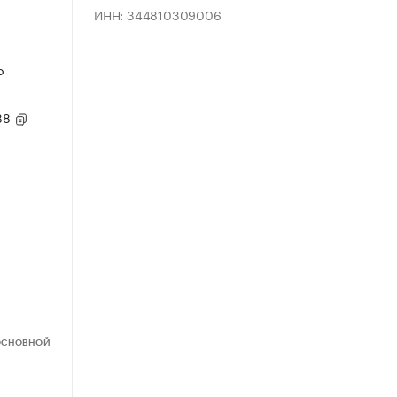
ИНН: 344810309006
о
 38
ОСНОВНОЙ