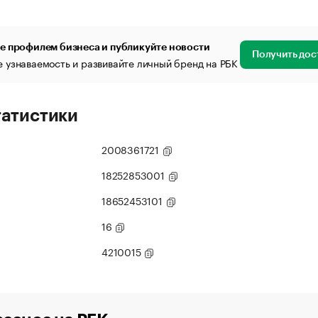
е профилем бизнеса и публикуйте новости
Получить дос
 узнаваемость и развивайте личный бренд на РБК
татистики
2008361721
18252853001
18652453101
16
4210015