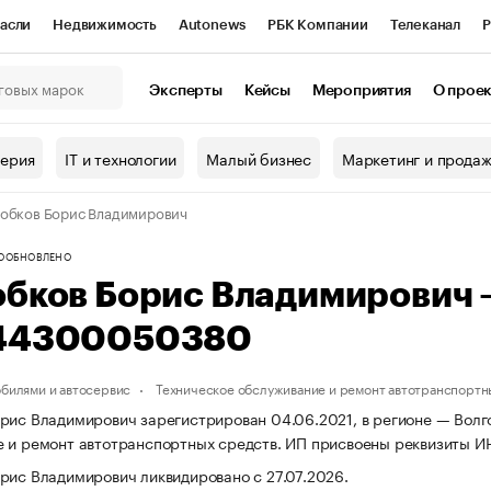
асли
Недвижимость
Autonews
РБК Компании
Телеканал
Р
К Курсы
РБК Life
Тренды
Визионеры
Национальные проекты
Эксперты
Кейсы
Мероприятия
О прое
онный клуб
Исследования
Кредитные рейтинги
Франшизы
Г
терия
IT и технологии
Малый бизнес
Маркетинг и прода
Проверка контрагентов
Политика
Экономика
Бизнес
обков Борис Владимирович
ы
О
ОБНОВЛЕНО
обков Борис Владимирович
44300050380
обилями и автосервис
Техническое обслуживание и ремонт автотранспортн
рис Владимирович зарегистрирован 04.06.2021, в регионе — Волго
 и ремонт автотранспортных средств. ИП присвоены реквизиты 
рис Владимирович ликвидировано с 27.07.2026.