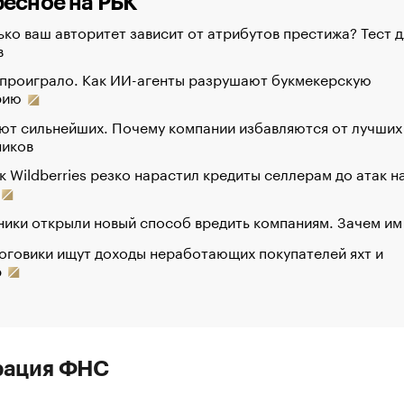
есное на РБК
ко ваш авторитет зависит от атрибутов престижа? Тест д
в
 проиграло. Как ИИ-агенты разрушают букмекерскую
рию
ют сильнейших. Почему компании избавляются от лучших
ников
к Wildberries резко нарастил кредиты селлерам до атак н
ики открыли новый способ вредить компаниям. Зачем им
оговики ищут доходы неработающих покупателей яхт и
р
рация ФНС