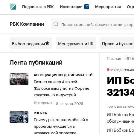
Подписка на РБК
Инвестиции
Мероприятия
Отр
Спорт
Школа управления РБК
РБК Образование
РБ
РБК Компании
Город
Стиль
Крипто
РБК Бизнес-среда
Дискусси
Выбор редакции
Менеджмент и HR
Право и бухгал
Спецпроекты СПб
Конференции СПб
Спецпроекты
Главная
ИП Б
Технологии и медиа
Финансы
Рынок наличной валют
Лента публикаций
ЛИКВИДИРОВАН
АССОЦИАЦИЯ ПРЕДПРИНИМАТЕЛЕЙ
ИП Б
Бизнес-спикер Алексей
Жолобов выступил на Форуме
3213
креативных индустрий
Интервью
8 августа 2026
Торговля автом
ИП Бобков Бо
RULIZOR
Почему рынок автомобилей с
обслуживание
пробегом нуждается в
ИП Бобков Бо
независимой проверке