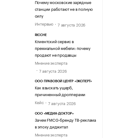
Почему московские зарядные
станции работают не в полную
силу
Интервью
7 августа 2026
RICCHE
Клиентский сервис в
премиальной мебели: почему
продают не продавцы
Мнение эксперта
7 августа 2026
ООО ПРАВОВОЙ ЦЕНТР «ЭКСПЕРТ»
Как взыскать ущерб,
причиненный дропперами
Кейс
7 августа 2026
ООО «МЕДИА-ДОКТОР»
Зачем FMCG-бренду ТВ-реклама
в эпоху диджитал
Мнение эксперта