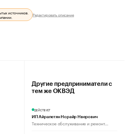
ытых источников.
Редактировать описание
мпании.
Другие предприниматели с
тем же ОКВЭД
ДЕЙСТВУЕТ
ИП Айрапетян Норайр Нверович
Техническое обслуживание и ремонт...