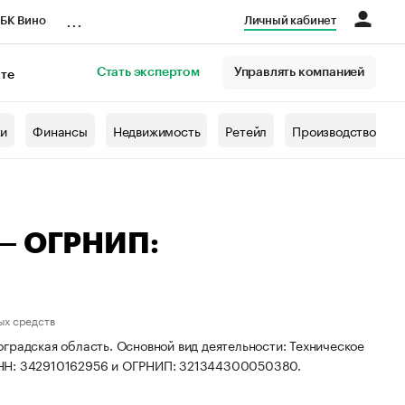
...
БК Вино
Личный кабинет
Стать экспертом
Управлять компанией
кте
азета
жи
Финансы
Недвижимость
Ретейл
Производство
 — ОГРНИП:
ых средств
градская область. Основной вид деятельности: Техническое
ИНН: 342910162956 и ОГРНИП: 321344300050380.