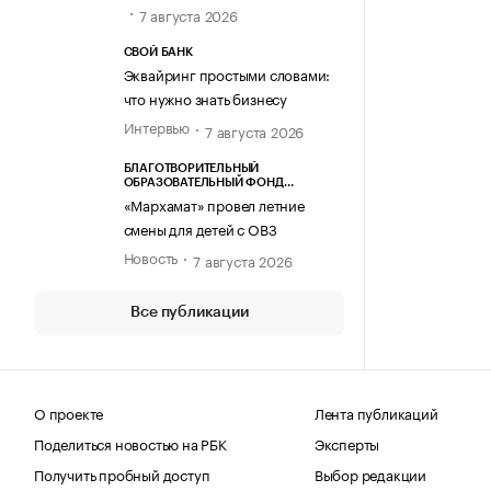
7 августа 2026
СВОЙ БАНК
Эквайринг простыми словами:
что нужно знать бизнесу
Интервью
7 августа 2026
БЛАГОТВОРИТЕЛЬНЫЙ
ОБРАЗОВАТЕЛЬНЫЙ ФОНД
«МАРХАМАТ»
«Мархамат» провел летние
смены для детей с ОВЗ
Новость
7 августа 2026
Все публикации
О проекте
Лента публикаций
Поделиться новостью на РБК
Эксперты
Получить пробный доступ
Выбор редакции