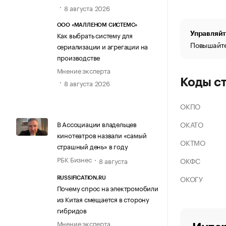
8 августа 2026
ООО «МАЛЛЕНОМ СИСТЕМС»
Как выбрать систему для
Управляйт
Повышайте
сериализации и агрегации на
производстве
Мнение эксперта
Коды с
8 августа 2026
ОКПО
ОКАТО
В Ассоциации владельцев
кинотеатров назвали «самый
ОКТМО
страшный день» в году
РБК Бизнес
ОКФС
8 августа
ОКОГУ
RUSSIFICATION.RU
Почему спрос на электромобили
из Китая смещается в сторону
гибридов
Мнение эксперта