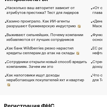
Насколько ваш авторитет зависит от
«От спо
атрибутов престижа? Тест для лидеров
глава к
Казино проиграло. Как ИИ-агенты
«Деньги
разрушают букмекерскую индустрию
Маск в 
Выживают сильнейших. Почему компании
Функции
избавляются от лучших сотрудников
основ э
Как банк Wildberries резко нарастил
ЕС раз
кредиты селлерам до атак на склады
нефти —
Сотрудники открыли новый способ вредить
Стресс 
компаниям. Зачем им это
доходов
Как налоговики ищут доходы
Что обв
неработающих покупателей яхт и квартир
для Tel
Регистрация ФНС